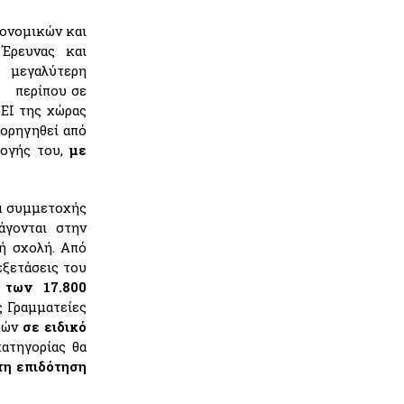
κονομικών και
Έρευνας και
μεγαλύτερη
ή περίπου σε
ΕΙ της χώρας
χορηγηθεί από
ογής του,
με
α συμμετοχής
άγονται στην
ή σχολή. Από
εξετάσεις του
 των 17.800
ς Γραμματείες
γκών
σε ειδικό
κατηγορίας θα
τη επιδότηση