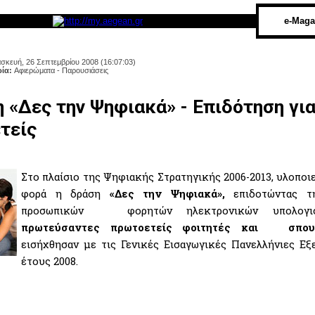
e-Maga
σκευή, 26 Σεπτεμβρίου 2008 (16:07:03)
ρία:
Αφιερώματα - Παρουσιάσεις
 «Δες την Ψηφιακά» - Επιδότηση γι
τείς
Στο πλαίσιο της Ψηφιακής Στρατηγικής 2006-2013, υλοποιεί
φορά η δράση
«Δες την Ψηφιακά»,
επιδοτώντας τ
προσωπικών φορητών ηλεκτρονικών υπολογι
πρωτεύσαντες πρωτοετείς φοιτητές και σπου
εισήχθησαν με τις Γενικές Εισαγωγικές Πανελλήνιες Ε
έτους 2008.