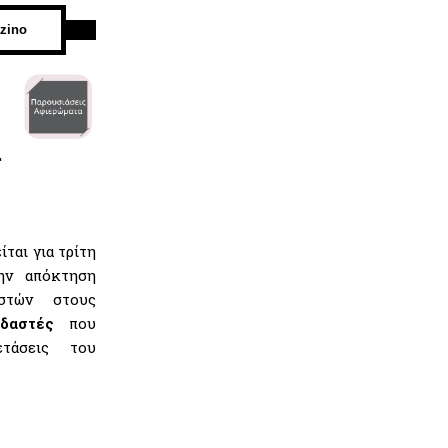
zino
α
ται για τρίτη
ην απόκτηση
στών στους
δαστές
που
ξετάσεις του