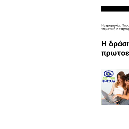
Ημερομηνία:
Παρα
Θεματική Κατηγο
H δράση
πρωτοε