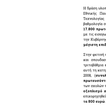
Η δράση υλοπ
Εθνικής Πα
Τεχνολογίας
βαθμολογία σ
17.800 πρωτ
με τις εισαγ
την Κυβέρνη
μέγιστη επι
Στην φετινή 
και σπουδασ
τριτοβάθμια
αυτή τη κατη
2008, (
συνο
πρωτευσάν
των σχολών 
εξοπλισμό 
επιχορηγηθεί
τα 800 ευρώ
.