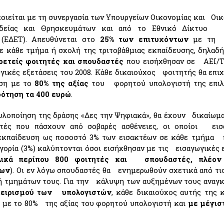
οιείται με τη συνεργασία των Υπουργείων Οικονομίας και Οι
ιδείας και Θρησκευμάτων και από το Εθνικό Δίκτυο 
 (ΕΔΕΤ). Απευθύνεται στο
25% των επιτυχόντων
με τη 
ε κάθε τμήμα ή σχολή της τριτοβάθμιας εκπαίδευσης, δηλαδ
οετείς φοιτητές και σπουδαστές
που εισήχθησαν σε ΑΕΙ/Τ
ωγικές εξετάσεις του 2008. Κάθε δικαιούχος φοιτητής θα επι
ση με το
80% της αξίας
του φορητού υπολογιστή της επιλ
δότηση τα 400 ευρώ
.
υλοποίηση της δράσης «Δες την Ψηφιακά», θα έχουν δικαίωμ
τές που πάσχουν από σοβαρές ασθένειες, οι οποίοι εισ
 εκπαίδευση ως ποσοστό 3% των εισακτέων σε κάθε τμήμα 
γορία (3%) καλύπτονται όσοι εισήχθησαν με τις εισαγωγικές 
λικά περίπου 800 φοιτητές και σπουδαστές, πλέον
των
). Οι εν λόγω σπουδαστές θα ενημερωθούν σχετικά από τι
ή τμημάτων τους. Για την κάλυψη των αυξημένων τους ανα
χειρισμού των υπολογιστών
, κάθε δικαιούχος αυτής της 
 με το 80% της αξίας του φορητού υπολογιστή και
με μέγισ