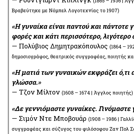
(1865 – 1936 | Ά
Βραβεύτηκε με Νόμπελ Λογοτεχνίας το 1907)
«Η γυναίκα είναι παντού και πάντοτε 
φορές και κάτι περισσότερο, λιγότερο 
— Πολύβιος Δημητρακόπουλος
(1864 – 19
δημοσιογράφος, θεατρικός συγγραφέας, ποιητής κα
«Η ματιά των γυναικών εκφράζει ό,τι 
γλώσσα.»
— Τζον Μίλτον
(1608 – 1674 | Άγγλος ποιητής)
«Δε γεννιόμαστε γυναίκες. Γινόμαστε 
— Σιμόν Ντε Μποβουάρ
(1908 – 1986 | Γαλλ
συγγραφέας και σύζυγος του φιλόσοφου Ζαν Πολ Σ