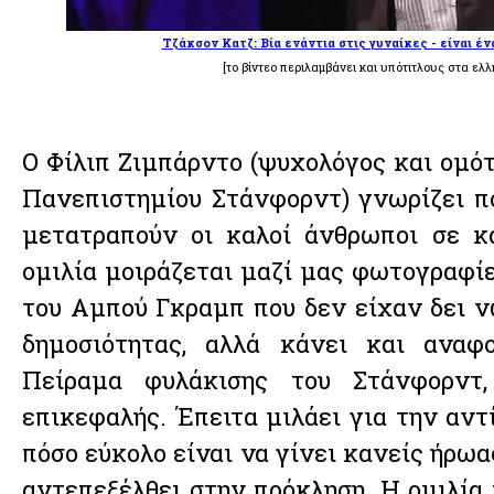
Τζάκσον Κατζ: Βία ενάντια στις γυναίκες - είναι έ
[το βίντεο περιλαμβάνει και υπότιτλους στα ελλ
Ο Φίλιπ Ζιμπάρντο (ψυχολόγος και ομό
Πανεπιστημίου Στάνφορντ) γνωρίζει πό
μετατραπούν οι καλοί άνθρωποι σε κ
ομιλία μοιράζεται μαζί μας φωτογραφί
του Αμπού Γκραμπ που δεν είχαν δει ν
δημοσιότητας, αλλά κάνει και αναφ
Πείραμα φυλάκισης του Στάνφορντ,
επικεφαλής. Έπειτα μιλάει για την αντί
πόσο εύκολο είναι να γίνει κανείς ήρωα
αντεπεξέλθει στην πρόκληση. Η ομιλία 