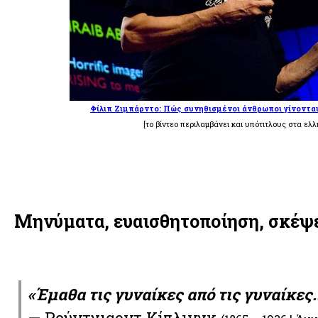
Φίλιπ Ζιμπάρντο: Πώς συνηθισμένοι άνθρωποι γίνονται
[το βίντεο περιλαμβάνει και υπότιτλους στα ελλ
Μηνύματα, ευαισθητοποίηση, σκέψει
«Έμαθα τις γυναίκες από τις γυναίκες.
— Ρούντγιαρντ Κίπλινγκ