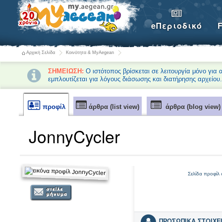
eΠεριοδικό
Αρχική Σελίδα
Κοινότητα & MyAegean
ΣΗΜΕΙΩΣΗ:
Ο ιστότοπος βρίσκεται σε λειτουργία μόνο για
εμπλουτίζεται για λόγους διάσωσης και διατήρησης αρχείου
προφίλ
άρθρα (list view)
άρθρα (blog view)
JonnyCycler
Σελίδα προφίλ
ΠΡΟΣΩΠΙΚΑ ΣΤΟΙΧΕ