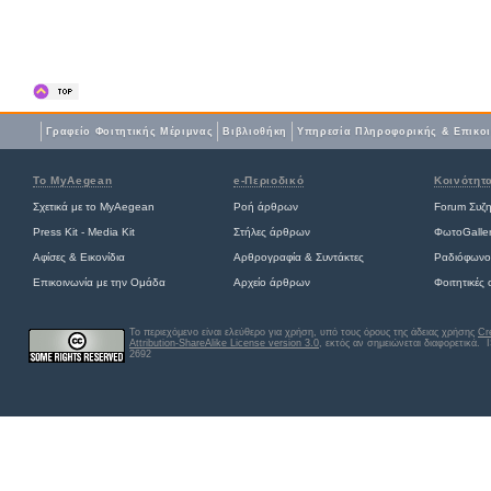
Γραφείο Φοιτητικής Μέριμνας
Βιβλιοθήκη
Yπηρεσία Πληροφορικής & Επικο
Το MyAegean
e-Περιοδικό
Κοινότητ
Σχετικά με το MyAegean
Ροή άρθρων
Forum Συζ
Press Kit - Media Kit
Στήλες άρθρων
ΦωτοGalle
Αφίσες
&
Εικονίδια
Αρθρογραφία & Συντάκτες
Ραδιόφωνο
Επικοινωνία με την Ομάδα
Αρχείο άρθρων
Φοιτητικές
Το περιεχόμενο είναι ελεύθερο για χρήση, υπό τους όρους της άδειας χρήσης
Cr
Attribution-ShareAlike License version 3.0
, εκτός αν σημειώνεται διαφορετικά
. 
2692