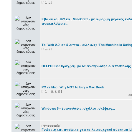
[
:
1
,
2
]
Κβαντικοί Η/Υ και MineCraft - με αφορμή μερικές ε
ανακαλύψεις..
Το 'Web 2.0' σε 5 λεπτά.. αλλιώς: 'The Machine is Us/in
[
:
1
,
2
]
HELPDESK: Προγράμματα ανάγνωσης & αποστολής E
PC vs Mac: Why NOT to buy a Mac Book
[
:
1
...
6
,
7
,
8
]
α
Windows 8 - εντυπώσεις, σχόλια, σκέψεις...
[ Ψηφοφορία ]
Γνώσεις και απόψεις για το λειτουργικό σύστημα L