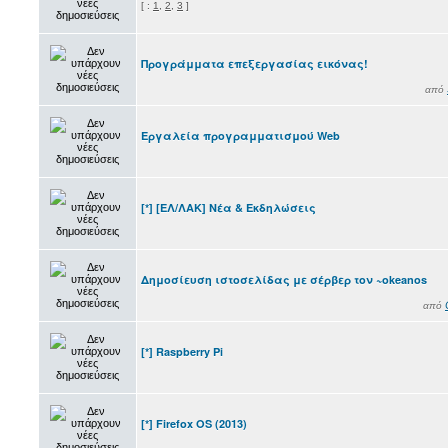
[
:
1
,
2
,
3
]
Προγράμματα επεξεργασίας εικόνας!
από
Εργαλεία προγραμματισμού Web
[*] [ΕΛ/ΛΑΚ] Νέα & Εκδηλώσεις
Δημοσίευση ιστοσελίδας με σέρβερ τον ~okeanos
από
[*] Raspberry Pi
[*] Firefox OS (2013)