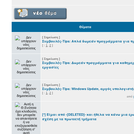
Θέματα
[ Σημείωση ]
Συμβουλές-Tips: Απλά δωρεάν προγράμματα για π
[
:
1
,
2
]
[ Σημείωση ]
Συμβουλές-Tips: Δωρεάν προγράμματα για καθημε
εργασίες
[ Σημείωση ]
Συμβουλές-Tips: Windows Update, αργός υπολογιστής
[
:
1
,
2
]
από
[*] Είμαι από -[DELETED]- και ήθελα να κάνω μια ερ
σχέση με τα πρωτοετή τμήματα