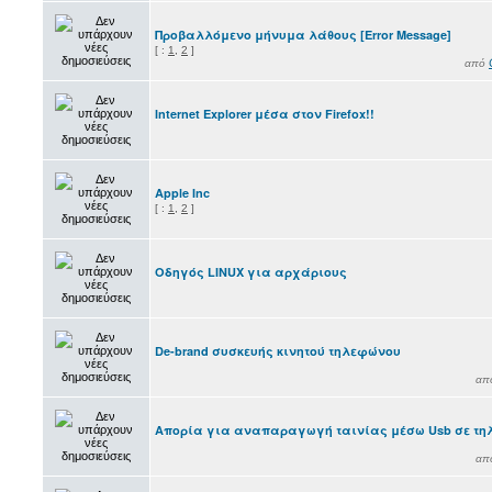
Προβαλλόμενο μήνυμα λάθους [Error Message]
[
:
1
,
2
]
από
Internet Explorer μέσα στον Firefox!!
Apple Inc
[
:
1
,
2
]
Οδηγός LINUX για αρχάριους
De-brand συσκευής κινητού τηλεφώνου
απ
Απορία για αναπαραγωγή ταινίας μέσω Usb σε τη
απ