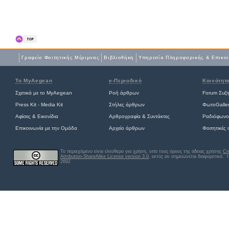
Γραφείο Φοιτητικής Μέριμνας
Βιβλιοθήκη
Yπηρεσία Πληροφορικής & Επικο
Το MyAegean
e-Περιοδικό
Κοινότητ
Σχετικά με το MyAegean
Ροή άρθρων
Forum Συζ
Press Kit - Media Kit
Στήλες άρθρων
ΦωτοGalle
Αφίσες
&
Εικονίδια
Αρθρογραφία & Συντάκτες
Ραδιόφωνο
Επικοινωνία με την Ομάδα
Αρχείο άρθρων
Φοιτητικές
Το περιεχόμενο είναι ελεύθερο για χρήση, υπό τους όρους της άδειας χρήσης
Cr
Attribution-ShareAlike License version 3.0
, εκτός αν σημειώνεται διαφορετικά
. 
2692