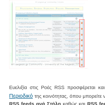
Ευελιξία στις Ροές RSS προσφέρεται κ
Περιοδικό
της κοινότητας, όπου μπορείτε ν
RSS feeds ανά Στήλη
καθώς και
RSS fe