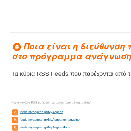
Ποια είναι η διεύθυνση
στο πρόγραμμα ανάγνωσης
Τα κύρια RSS Feeds που παρέχονται από τ
Κύρια κανάλια RSS ροών (e-magazine, forum, blog, gallery)
feeds.myaegean.gr/MyAegean
feeds.myaegean.gr/MyAegean/emagazine
feeds.myaegean.gr/MyAegean/forum