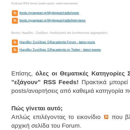
Podcast RSS feeds (radio-spots, radio-interviews)
feeds.myaegean.gr/MyAegean/radio/spots
feeds.myaegean.gr/MyAegean/radio/interviews
Bonus: Ημερίδες - Συνέδρια - Ακαδημαϊκά νέα (conferences aggregation)
Ημερίδες Συνέδρια: GRacademia Forum - latest posts
Ημερίδες Συνέδρια: GRacademia on Twitter - latest tweets
Επίσης,
όλες οι Θεματικές Κατηγορίες
"εξάγουν" RSS Feeds!
Πρακτικά μπορεί κ
posts/αναρτήσεις από καθεμιά κατηγορία πο
Πώς γίνεται αυτό;
Απλώς επιλέγοντας το εικονίδιο
που βλ
αρχική σελίδα του Forum.