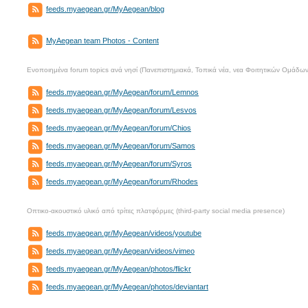
feeds.myaegean.gr/MyAegean/blog
MyAegean team Photos - Content
Eνοποιημένα forum topics ανά νησί (Πανεπιστημιακά, Τοπικά νέα, νεα Φοιτητικών Ομάδων
feeds.myaegean.gr/MyAegean/forum/Lemnos
feeds.myaegean.gr/MyAegean/forum/Lesvos
feeds.myaegean.gr/MyAegean/forum/Chios
feeds.myaegean.gr/MyAegean/forum/Samos
feeds.myaegean.gr/MyAegean/forum/Syros
feeds.myaegean.gr/MyAegean/forum/Rhodes
Οπτικο-ακουστικό υλικό από τρίτες πλατφόρμες (third-party social media presence)
feeds.myaegean.gr/MyAegean/videos/youtube
feeds.myaegean.gr/MyAegean/videos/vimeo
feeds.myaegean.gr/MyAegean/photos/flickr
feeds.myaegean.gr/MyAegean/photos/deviantart