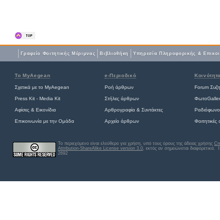
Γραφείο Φοιτητικής Μέριμνας
Βιβλιοθήκη
Yπηρεσία Πληροφορικής & Επικο
Το MyAegean
e-Περιοδικό
Κοινότητ
Σχετικά με το MyAegean
Ροή άρθρων
Forum Συζ
Press Kit - Media Kit
Στήλες άρθρων
ΦωτοGalle
Αφίσες
&
Εικονίδια
Αρθρογραφία & Συντάκτες
Ραδιόφωνο
Επικοινωνία με την Ομάδα
Αρχείο άρθρων
Φοιτητικές
Το περιεχόμενο είναι ελεύθερο για χρήση, υπό τους όρους της άδειας χρήσης
Cr
Attribution-ShareAlike License version 3.0
, εκτός αν σημειώνεται διαφορετικά
. 
2692