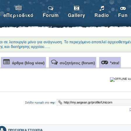
eΠεριοδικό
Forum
Gallery
Radio
Fun
αι σε λειτουργία μόνο για ανάγνωση. Το περιεχόμενο αποτελεί αρχειοθετημέ
ης και διατήρησης αρχείου.
....
άρθρα (blog view)
συζητήσεις (forum)
*xtra!
Σελίδα προφίλ στο
my
:
Π
ΠΡΟΣΩΠΙΚΑ ΣΤΟΙΧΕΙΑ