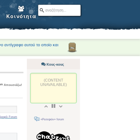
Κοινότητα
νο αντίγραφο αυτού το οποίο και
Κους-κους
(CONTENT
UNAVAILABLE)
Απουσιάζω!
ροφίλ Forum
«Ρεσεψιόν» forum