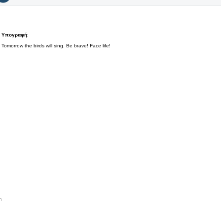
Υπογραφή
:
Tomorrow the birds will sing. Be brave! Face life!
n