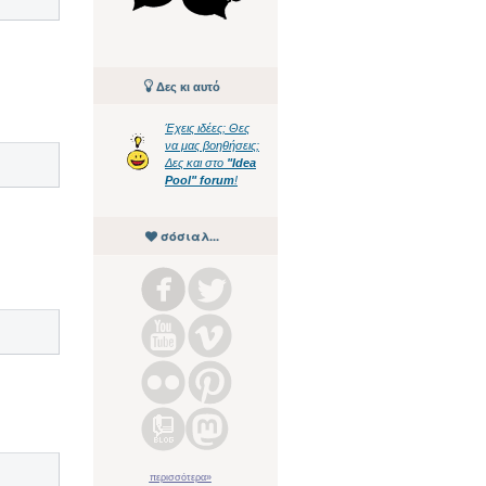
Δες κι αυτό
Έχεις ιδέες; Θες
να μας βοηθήσεις;
Δες και στο
"Idea
Pool" forum
!
σόσιαλ...
περισσότερα»