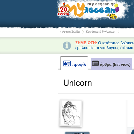
Αρχική Σελίδα
Κοινότητα & MyAegean
ΣΗΜΕΙΩΣΗ:
Ο ιστότοπος βρίσκετ
εμπλουτίζεται για λόγους διάσωσ
προφίλ
άρθρα (list view)
Unicorn