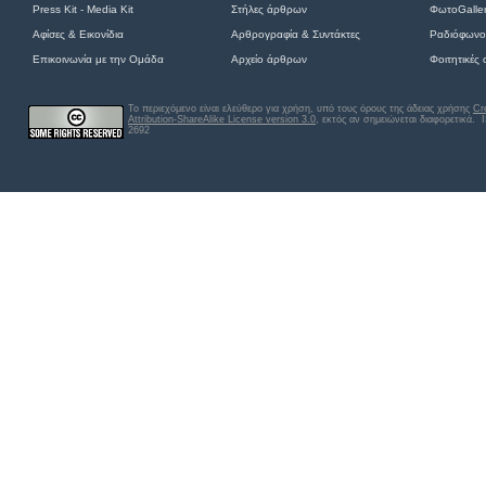
Press Kit - Media Kit
Στήλες άρθρων
ΦωτοGalle
Αφίσες
&
Εικονίδια
Αρθρογραφία & Συντάκτες
Ραδιόφωνο
Επικοινωνία με την Ομάδα
Αρχείο άρθρων
Φοιτητικές
Το περιεχόμενο είναι ελεύθερο για χρήση, υπό τους όρους της άδειας χρήσης
Cr
Attribution-ShareAlike License version 3.0
, εκτός αν σημειώνεται διαφορετικά
. 
2692