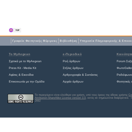
Γραφείο Φοιτητικής Μέριμνας
Βιβλιοθήκη
Yπηρεσία Πληροφορικής & Επικο
Το MyAegean
e-Περιοδικό
Κοινότητ
Σχετικά με το MyAegean
Ροή άρθρων
Forum Συζ
Press Kit - Media Kit
Στήλες άρθρων
ΦωτοGalle
Αφίσες
&
Εικονίδια
Αρθρογραφία & Συντάκτες
Ραδιόφωνο
Επικοινωνία με την Ομάδα
Αρχείο άρθρων
Φοιτητικές
Το περιεχόμενο είναι ελεύθερο για χρήση, υπό τους όρους της άδειας χρήσης
Cr
Attribution-ShareAlike License version 3.0
, εκτός αν σημειώνεται διαφορετικά
. 
2692