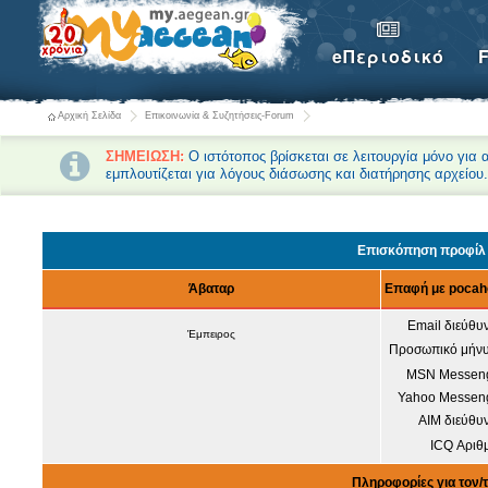
eΠεριοδικό
Αρχική Σελίδα
Επικοινωνία & Συζητήσεις-Forum
ΣΗΜΕΙΩΣΗ:
Ο ιστότοπος βρίσκεται σε λειτουργία μόνο για
εμπλουτίζεται για λόγους διάσωσης και διατήρησης αρχείου
Forum-Συζητήσεις Αρχική
Επισκόπηση προφίλ 
Άβαταρ
Επαφή με pocah
Email διεύθυ
Έμπειρος
Προσωπικό μήνυ
MSN Messeng
Yahoo Messeng
AIM διεύθυ
ICQ Αριθ
Πληροφορίες για τον/