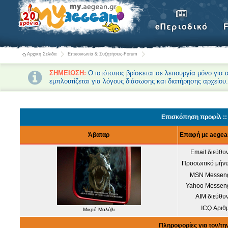
eΠεριοδικό
Αρχική Σελίδα
Επικοινωνία & Συζητήσεις-Forum
ΣΗΜΕΙΩΣΗ:
Ο ιστότοπος βρίσκεται σε λειτουργία μόνο για
εμπλουτίζεται για λόγους διάσωσης και διατήρησης αρχείου
Forum-Συζητήσεις Αρχική
Επισκόπηση προφίλ ::
Άβαταρ
Επαφή με aegea
Email διεύθυ
Προσωπικό μήνυ
MSN Messeng
Yahoo Messeng
AIM διεύθυ
ICQ Αριθ
Μικρό Μολύβι
Πληροφορίες για τον/τ