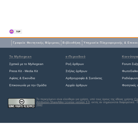
Γραφείο Φοιτητικής Μέριμνας
Βιβλιοθήκη
Yπηρεσία Πληροφορικής & Επικο
Το MyAegean
e-Περιοδικό
Κοινότητ
Σχετικά με το MyAegean
Ροή άρθρων
Forum Συζ
Press Kit - Media Kit
Στήλες άρθρων
ΦωτοGalle
Αφίσες
&
Εικονίδια
Αρθρογραφία & Συντάκτες
Ραδιόφωνο
Επικοινωνία με την Ομάδα
Αρχείο άρθρων
Φοιτητικές
Το περιεχόμενο είναι ελεύθερο για χρήση, υπό τους όρους της άδειας χρήσης
Cr
Attribution-ShareAlike License version 3.0
, εκτός αν σημειώνεται διαφορετικά
. 
2692