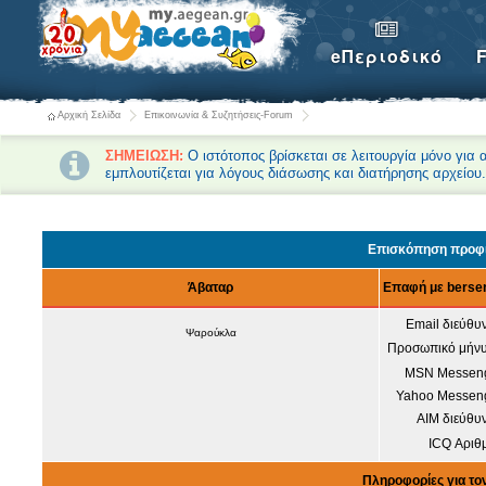
eΠεριοδικό
Αρχική Σελίδα
Επικοινωνία & Συζητήσεις-Forum
ΣΗΜΕΙΩΣΗ:
Ο ιστότοπος βρίσκεται σε λειτουργία μόνο για
εμπλουτίζεται για λόγους διάσωσης και διατήρησης αρχείου
Forum-Συζητήσεις Αρχική
Επισκόπηση προφίλ
Άβαταρ
Επαφή με berse
Email διεύθυ
Ψαρούκλα
Προσωπικό μήνυ
MSN Messeng
Yahoo Messeng
AIM διεύθυ
ICQ Αριθ
Πληροφορίες για το