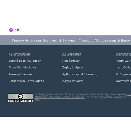
Γραφείο Φοιτητικής Μέριμνας
Βιβλιοθήκη
Yπηρεσία Πληροφορικής & Επικο
Το MyAegean
e-Περιοδικό
Κοινότητ
Σχετικά με το MyAegean
Ροή άρθρων
Forum Συζ
Press Kit - Media Kit
Στήλες άρθρων
ΦωτοGalle
Αφίσες
&
Εικονίδια
Αρθρογραφία & Συντάκτες
Ραδιόφωνο
Επικοινωνία με την Ομάδα
Αρχείο άρθρων
Φοιτητικές
Το περιεχόμενο είναι ελεύθερο για χρήση, υπό τους όρους της άδειας χρήσης
Cr
Attribution-ShareAlike License version 3.0
, εκτός αν σημειώνεται διαφορετικά
. 
2692