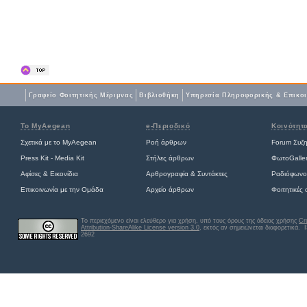
Γραφείο Φοιτητικής Μέριμνας
Βιβλιοθήκη
Yπηρεσία Πληροφορικής & Επικο
Το MyAegean
e-Περιοδικό
Κοινότητ
Σχετικά με το MyAegean
Ροή άρθρων
Forum Συζ
Press Kit - Media Kit
Στήλες άρθρων
ΦωτοGalle
Αφίσες
&
Εικονίδια
Αρθρογραφία & Συντάκτες
Ραδιόφωνο
Επικοινωνία με την Ομάδα
Αρχείο άρθρων
Φοιτητικές
Το περιεχόμενο είναι ελεύθερο για χρήση, υπό τους όρους της άδειας χρήσης
Cr
Attribution-ShareAlike License version 3.0
, εκτός αν σημειώνεται διαφορετικά
. 
2692