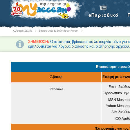
eΠεριοδικό
Αρχική Σελίδα
Επικοινωνία & Συζητήσεις-Forum
ΣΗΜΕΙΩΣΗ:
Ο ιστότοπος βρίσκεται σε λειτουργία μόνο για
εμπλουτίζεται για λόγους διάσωσης και διατήρησης αρχείου
Forum-Συζητήσεις Αρχική
Επισκόπηση προφίλ 
Άβαταρ
Επαφή με iakwv
Email διεύθυ
Ψαρούκλα
Προσωπικό μήνυ
MSN Messeng
Yahoo Messeng
AIM διεύθυ
ICQ Αριθ
Πληροφορίες για τον