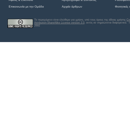
Επικοινωνία με την Ομάδα
Αρχείο άρθρων
Φοιτητικές
Το περιεχόμενο είναι ελεύθερο για χρήση, υπό τους όρους της άδειας χρήσης
Cr
Attribution-ShareAlike License version 3.0
, εκτός αν σημειώνεται διαφορετικά
. 
2692