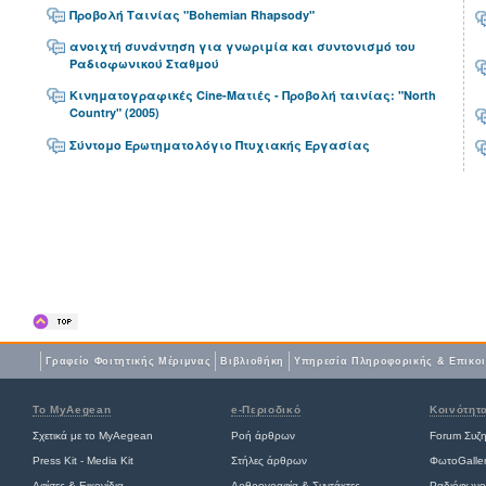
Προβολή Ταινίας "Bohemian Rhapsody"
ανοιχτή συνάντηση για γνωριμία και συντονισμό του
Ραδιοφωνικού Σταθμού
Κινηματογραφικές Cine-Ματιές - Προβολή ταινίας: "North
Country" (2005)
Σύντομο Ερωτηματολόγιο Πτυχιακής Εργασίας
Γραφείο Φοιτητικής Μέριμνας
Βιβλιοθήκη
Yπηρεσία Πληροφορικής & Επικο
Το MyAegean
e-Περιοδικό
Κοινότητ
Σχετικά με το MyAegean
Ροή άρθρων
Forum Συζ
Press Kit - Media Kit
Στήλες άρθρων
ΦωτοGalle
Αφίσες
&
Εικονίδια
Αρθρογραφία & Συντάκτες
Ραδιόφωνο