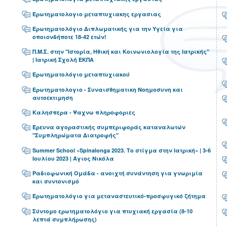
Ερωτηματολογιο μεταπτυχιακης εργασιας
Ερωτηματολόγιο Διπλωματικής για την Υγεία για
οποιονδήποτε 18-42 ετών!
Π.Μ.Σ. στην "Ιστορία, Ηθική και Κοινωνιολογία της Ιατρικής"
| Ιατρική Σχολή ΕΚΠΑ
Ερωτηματολόγιο μεταπτυχιακού
Ερωτηματολογιο - Συναισθηματικη Νοημοσυνη και
αυτοεκτιμηση
Καλησπερα - Ψαχνω πληροφοριες
Έρευνα αγοραστικής συμπεριφοράς καταναλωτών
"Συμπληρώματα Διατροφής"
Summer School «Spinalonga 2023. Το στίγμα στην Ιατρική» | 3-6
Ιουλίου 2023 | Άγιος Νικόλα
Ραδιοφωνική Ομάδα - ανοιχτή συνάντηση για γνωριμία
και συντονισμό
Ερωτηματολόγιο για μεταναστευτικό-προσφυγικό ζήτημα
Σύντομο ερωτηματολόγιο για πτυχιακή εργασία (8-10
λεπτά συμπλήρωσης)