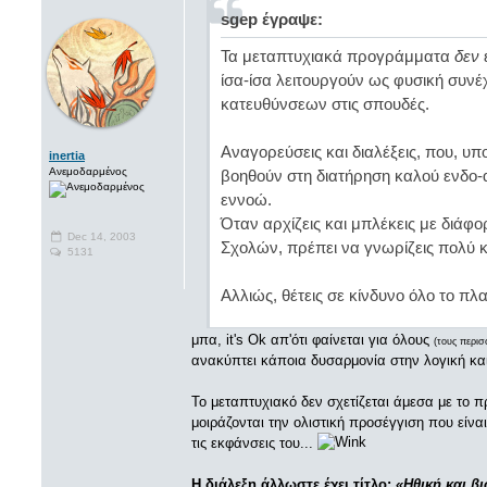
sgep έγραψε:
Τα μεταπτυχιακά προγράμματα
δεν
ίσα-ίσα λειτουργούν ως φυσική συν
κατευθύνσεων στις σπουδές.
Αναγορεύσεις και διαλέξεις, που, υ
inertia
Ανεμοδαρμένος
βοηθούν στη διατήρηση καλού ενδο-α
εννοώ.
Όταν αρχίζεις και μπλέκεις με διάφ
Dec 14, 2003
Σχολών, πρέπει να γνωρίζεις πολύ
5131
Αλλιώς, θέτεις σε κίνδυνο όλο το πλ
μπα, it's Ok απ'ότι φαίνεται για όλους
(τους περισ
ανακύπτει κάποια δυσαρμονία στην λογική και
Το μεταπτυχιακό δεν σχετίζεται άμεσα με το 
μοιράζονται την ολιστική προσέγγιση που είνα
τις εκφάνσεις του...
Η διάλεξη άλλωστε έχει τίτλο:
«Ηθική και β