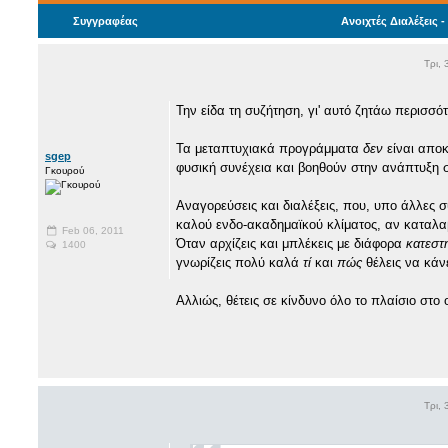
Συγγραφέας
Ανοιχτές Διαλέξεις 
Τρι,
Την είδα τη συζήτηση, γι' αυτό ζητάω περισσό
Τα μεταπτυχιακά προγράμματα
δεν
είναι αποκ
sgep
φυσική συνέχεια και βοηθούν στην ανάπτυξη 
Γκουρού
Αναγορεύσεις και διαλέξεις, που, υπο άλλες 
καλού ενδο-ακαδημαϊκού κλίματος, αν καταλαβ
Feb 06, 2011
Όταν αρχίζεις και μπλέκεις με διάφορα
κατεστ
1400
γνωρίζεις πολύ καλά
τί
και
πώς
θέλεις να κάνε
Αλλιώς, θέτεις σε κίνδυνο όλο το πλαίσιο στο
Τρι,