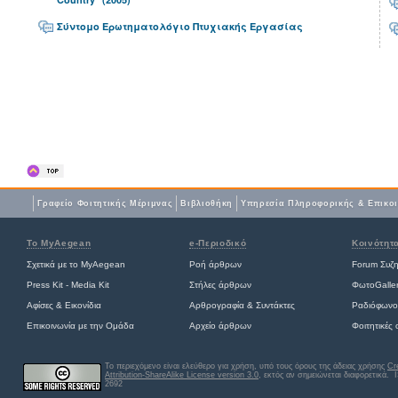
Σύντομο Ερωτηματολόγιο Πτυχιακής Εργασίας
Γραφείο Φοιτητικής Μέριμνας
Βιβλιοθήκη
Yπηρεσία Πληροφορικής & Επικο
Το MyAegean
e-Περιοδικό
Κοινότητ
Σχετικά με το MyAegean
Ροή άρθρων
Forum Συζ
Press Kit - Media Kit
Στήλες άρθρων
ΦωτοGalle
Αφίσες
&
Εικονίδια
Αρθρογραφία & Συντάκτες
Ραδιόφωνο
Επικοινωνία με την Ομάδα
Αρχείο άρθρων
Φοιτητικές
Το περιεχόμενο είναι ελεύθερο για χρήση, υπό τους όρους της άδειας χρήσης
Cr
Attribution-ShareAlike License version 3.0
, εκτός αν σημειώνεται διαφορετικά
. 
2692