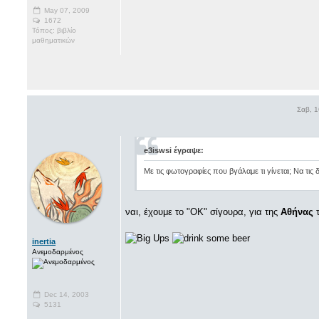
May 07, 2009
1672
Τόπος: βιβλίο
μαθηματικών
Σαβ, 
e3iswsi έγραψε:
Με τις φωτογραφίες που βγάλαμε τι γίνεται; Να τις
ναι, έχουμε το "OK" σίγουρα, για της
Αθήνας
τ
inertia
Ανεμοδαρμένος
Dec 14, 2003
5131