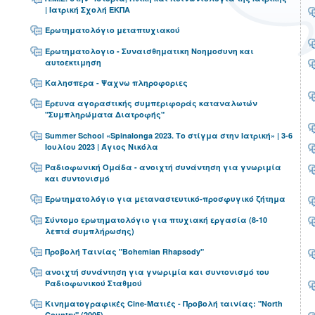
| Ιατρική Σχολή ΕΚΠΑ
Ερωτηματολόγιο μεταπτυχιακού
Ερωτηματολογιο - Συναισθηματικη Νοημοσυνη και
αυτοεκτιμηση
Καλησπερα - Ψαχνω πληροφοριες
Έρευνα αγοραστικής συμπεριφοράς καταναλωτών
"Συμπληρώματα Διατροφής"
Summer School «Spinalonga 2023. Το στίγμα στην Ιατρική» | 3-6
Ιουλίου 2023 | Άγιος Νικόλα
Ραδιοφωνική Ομάδα - ανοιχτή συνάντηση για γνωριμία
και συντονισμό
Ερωτηματολόγιο για μεταναστευτικό-προσφυγικό ζήτημα
Σύντομο ερωτηματολόγιο για πτυχιακή εργασία (8-10
λεπτά συμπλήρωσης)
Προβολή Ταινίας "Bohemian Rhapsody"
ανοιχτή συνάντηση για γνωριμία και συντονισμό του
Ραδιοφωνικού Σταθμού
Κινηματογραφικές Cine-Ματιές - Προβολή ταινίας: "North
Country" (2005)