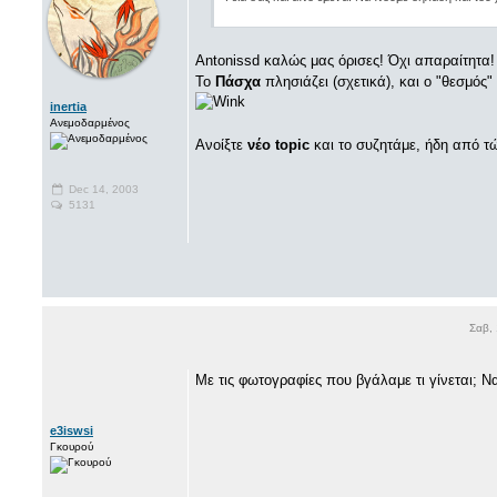
Antonissd καλώς μας όρισες! Όχι απαραίτητα!
Το
Πάσχα
πλησιάζει (σχετικά), και ο "θεσμός"
inertia
Ανεμοδαρμένος
Ανοίξτε
νέο topic
και το συζητάμε, ήδη από τώ
Dec 14, 2003
5131
Σαβ,
Με τις φωτογραφίες που βγάλαμε τι γίνεται; Ν
e3iswsi
Γκουρού