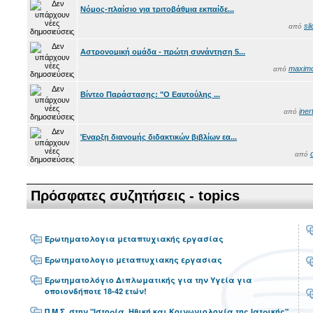
Νόμος-πλαίσιο για τριτοβάθμια εκπαίδε...
sl
από
Αστρονομική ομάδα - πρώτη συνάντηση 5...
maxim
από
Βίντεο Παράστασης: "Ο Εαυτούλης ...
iner
από
Έναρξη διανομής διδακτικών βιβλίων εα...
d
από
Πρόσφατες συζητήσεις - topics
Ερωτηματολογια μεταπτυχιακής εργασίας
Ερωτηματολογιο μεταπτυχιακης εργασιας
Ερωτηματολόγιο Διπλωματικής για την Υγεία για
οποιονδήποτε 18-42 ετών!
Π.Μ.Σ. στην "Ιστορία, Ηθική και Κοινωνιολογία της Ιατρικής"