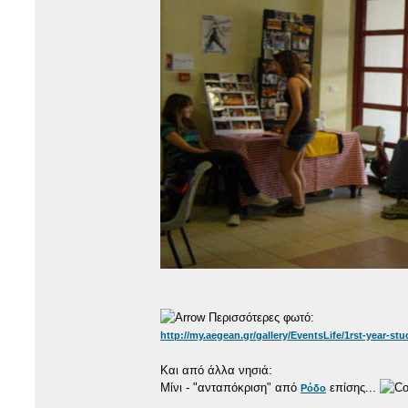
Περισσότερες φωτό:
http://my.aegean.gr/gallery/EventsLife/1rst-year-stud
Και από άλλα νησιά:
Μίνι - "ανταπόκριση" από
επίσης...
Ρόδο