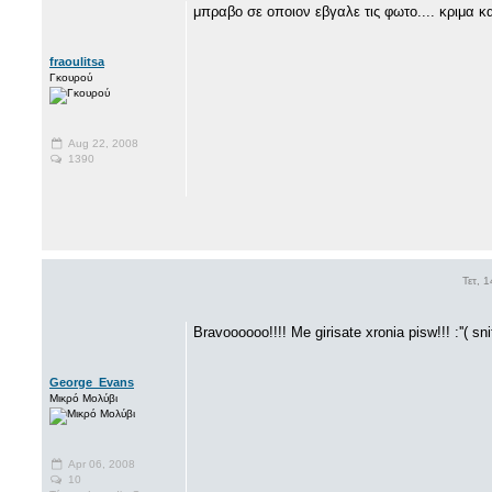
μπραβο σε οποιον εβγαλε τις φωτο.... κριμα κ
fraoulitsa
Γκουρού
Aug 22, 2008
1390
Τετ, 
Bravoooooo!!!! Me girisate xronia pisw!!! :''( snif
George_Evans
Μικρό Μολύβι
Apr 06, 2008
10