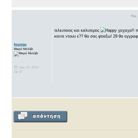
Πεμ,
τελευταιος και καλυτερος
χαχαχα!! π
καντε ντουυ ε?? θα σας φτιαξω! 29 θα εγγρα
fountas
Μικρό Μολύβι
Sep 13, 2010
27