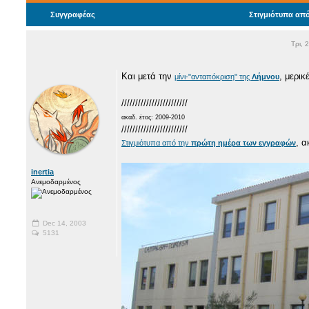
Συγγραφέας
Στιγμιότυπα απ
Τρι, 
Και μετά την
, μερικ
μίνι-"ανταπόκριση" της
Λήμνου
////////////////////////
ακαδ. έτος: 2009-2010
////////////////////////
, 
Στιγμιότυπα από την
πρώτη ημέρα των εγγραφών
inertia
Ανεμοδαρμένος
Dec 14, 2003
5131