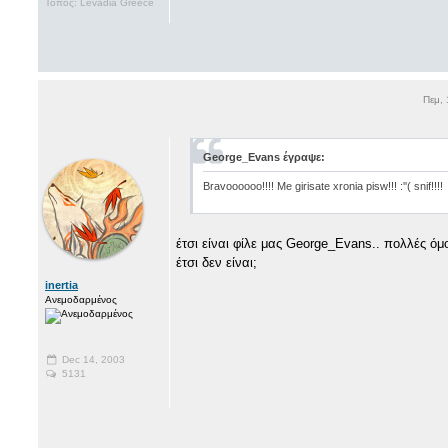
Τόπος: Levadia Greece
Πεμ, 
George_Evans έγραψε:
Bravoooooo!!!! Me girisate xronia pisw!!! :''( snif!!!!
έτσι είναι φίλε μας George_Evans.. πολλές ό
έτσι δεν είναι;
inertia
Ανεμοδαρμένος
Dec 14, 2003
5131