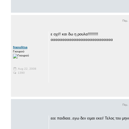
Πεμ,
ε οχι!! και δω η ρουλα!!!!!!!!!
ααααααααααααααααααααααααααα
fraoulitsa
Γκουρού
Aug 22, 2008
1390
Πεμ,
εεε παιδιαα..εγω δεν ειμαι εκει! Τελος του 