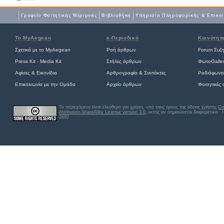
Γραφείο Φοιτητικής Μέριμνας
Βιβλιοθήκη
Yπηρεσία Πληροφορικής & Επικο
Το MyAegean
e-Περιοδικό
Κοινότητ
Σχετικά με το MyAegean
Ροή άρθρων
Forum Συζ
Press Kit - Media Kit
Στήλες άρθρων
ΦωτοGalle
Αφίσες
&
Εικονίδια
Αρθρογραφία & Συντάκτες
Ραδιόφωνο
Επικοινωνία με την Ομάδα
Αρχείο άρθρων
Φοιτητικές
Το περιεχόμενο είναι ελεύθερο για χρήση, υπό τους όρους της άδειας χρήσης
Cr
Attribution-ShareAlike License version 3.0
, εκτός αν σημειώνεται διαφορετικά
. 
2692