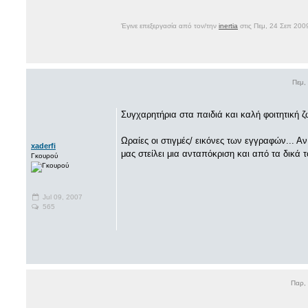
Έγινε επεξεργασία από τον/την
inertia
στις Πεμ, 24 Σεπ 200
Πεμ,
Συγχαρητήρια στα παιδιά και καλή φοιτητική ζ
Ωραίες οι στιγμές/ εικόνες των εγγραφών... Α
xaderfi
μας στείλει μια ανταπόκριση και από τα δικά τ
Γκουρού
Jul 09, 2007
565
Παρ,