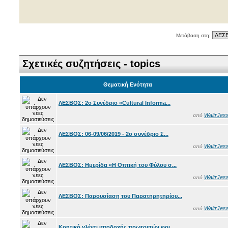
Μετάβαση στη:
Σχετικές συζητήσεις - topics
Θεματική Ενότητα
ΛΕΣΒΟΣ: 2ο Συνέδριο «Cultural Informa...
WaitrJess
από
ΛΕΣΒΟΣ: 06-09/06/2019 - 2ο συνέδριο Σ...
WaitrJess
από
ΛΕΣΒΟΣ: Ημερίδα «Η Οπτική του Φύλου σ...
WaitrJess
από
ΛΕΣΒΟΣ: Παρουσίαση του Παρατηρητηρίου...
WaitrJess
από
Κρητικό γλέντι υποδοχής πρωτοετών φοι...