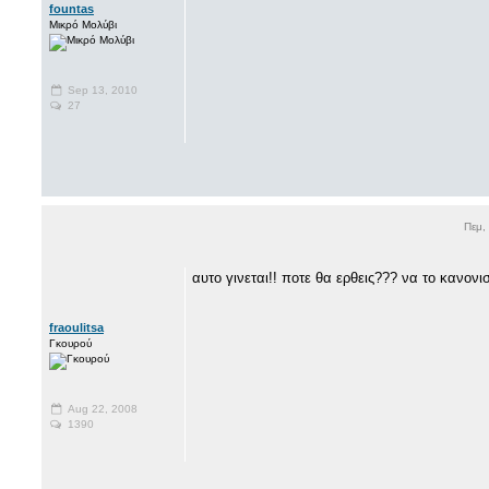
fountas
Μικρό Μολύβι
Sep 13, 2010
27
Πεμ,
αυτο γινεται!! ποτε θα ερθεις??? να το κανονισ
fraoulitsa
Γκουρού
Aug 22, 2008
1390