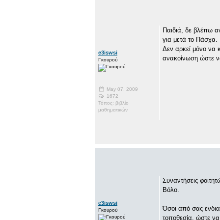
Παιδιά, δε βλέπω α
για μετά το Πάσχα.
Δεν αρκεί μόνο να 
e3iswsi
ανακοίνωση ώστε να
Γκουρού
May 07, 2009
1672
Τόπος: βιβλίο
μαθηματικών
Συναντήσεις φοιτητ
Βόλο.
e3iswsi
Όσοι από σας ενδια
Γκουρού
τοποθεσία, ώστε να