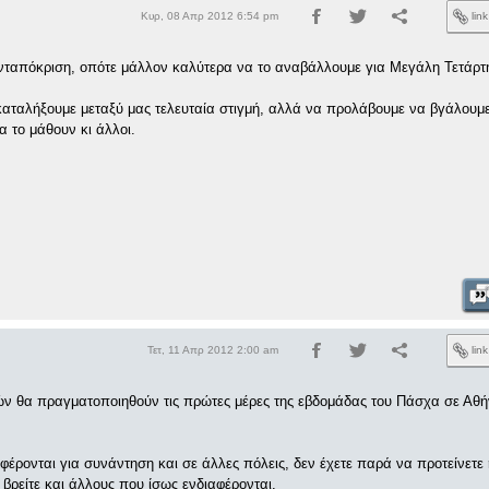
Κυρ, 08 Απρ 2012 6:54 pm
lin
νταπόκριση, οπότε μάλλον καλύτερα να το αναβάλλουμε για Μεγάλη Τετάρτη
καταλήξουμε μεταξύ μας τελευταία στιγμή, αλλά να προλάβουμε να βγάλουμε
 το μάθουν κι άλλοι.
Τετ, 11 Απρ 2012 2:00 am
lin
ών θα πραγματοποιηθούν τις πρώτες μέρες της εβδομάδας του Πάσχα σε Αθή
φέρονται για συνάντηση και σε άλλες πόλεις, δεν έχετε παρά να προτείνετε
 βρείτε και άλλους που ίσως ενδιαφέρονται.