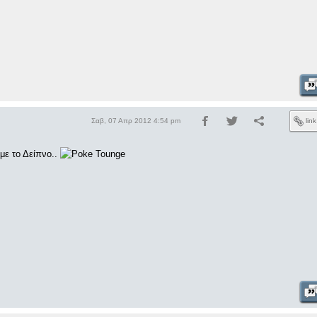
Σαβ, 07 Απρ 2012 4:54 pm
lin
με το Δείπνο..