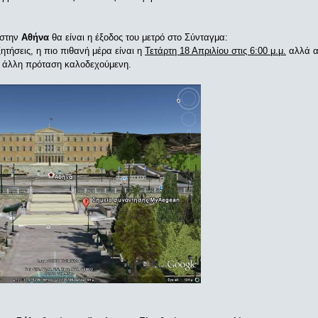
 στην
Αθήνα
θα είναι η έξοδος του μετρό στο Σύνταγμα:
ητήσεις, η πιο πιθανή μέρα είναι η
Τετάρτη 18 Απριλίου στις 6:00 μ.μ.
αλλά α
θε άλλη πρόταση καλοδεχούμενη.