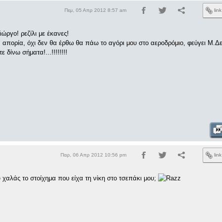
Πεμ, 05 Απρ 2012 8:57 am
lin
ργο! ρεζίλι με έκανες!
ν απορία, όχι δεν θα έρθω θα πάω το αγόρι μου στο αεροδρόμιο, φεύγει Μ.Δε
ε δίνω σήματα!...!!!!!!!!
Παρ, 06 Απρ 2012 10:56 pm
lin
υ χαλάς το στοίχημα που είχα τη νίκη στο τσεπάκι μου;