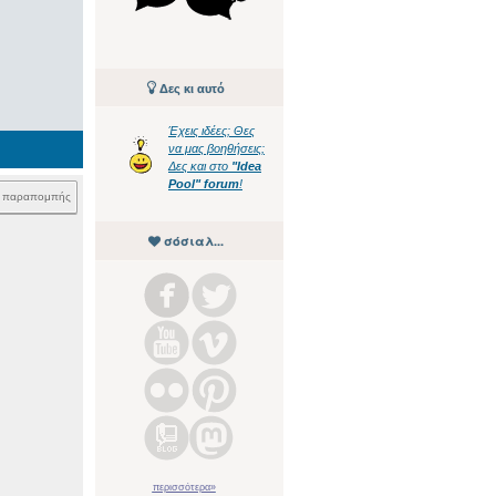
Δες κι αυτό
Έχεις ιδέες; Θες
να μας βοηθήσεις;
Δες και στο
"Idea
Pool" forum
!
k παραπομπής
σόσιαλ...
περισσότερα»