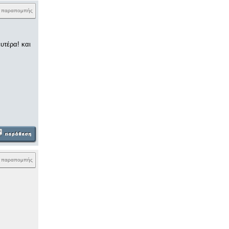
k παραπομπής
υτέρα! και
k παραπομπής