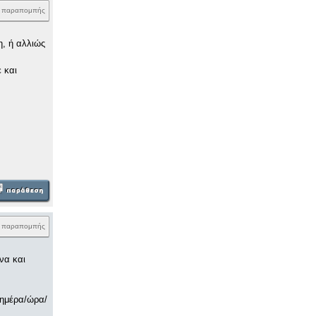
k παραπομπής
, ή αλλιώς
 και
k παραπομπής
να και
 ημέρα/ώρα/