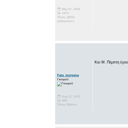
May 07, 2009
1672
Τόπος: βιβλίο
μαθηματικών
Και Μ. Πέμπτη έχου
Fata_morgana
Γκουρού
Aug 21, 2010
989
Τόπος: Άβαλον