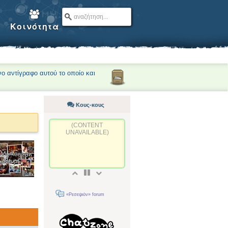
Κοινότητα
νο αντίγραφο αυτού το οποίο και
Κους-κους
(CONTENT
UNAVAILABLE)
«Ρεσεψιόν» forum