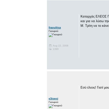
Καταρχάς ΕΛΕΟΣ Γιώ
και για να λύσω τη
Μ. Τρίτη να το κάνετ
fraoulitsa
Γκουρού
Aug 22, 2008
1390
Εσύ έλεος! Γιατί μο
e3iswsi
Γκουρού