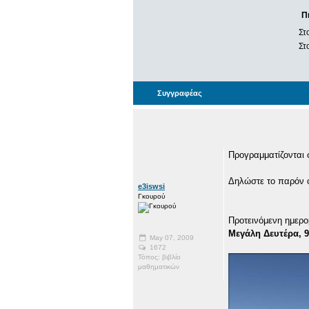
Π
Στ
Στ
Συγγραφέας
Προγραμματίζονται
Δηλώστε το παρόν ό
e3iswsi
Γκουρού
Προτεινόμενη ημερο
Μεγάλη Δευτέρα, 9
May 07, 2009
1672
Τόπος: βιβλίο
μαθηματικών