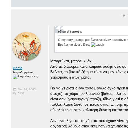
Κυρ, 
e3iswsi έγραψε:
Ο mystery_orange μας έλεγε για έναν καπετάνιο π
Βρε λες να είναι ο ίδιος;
Μπορεί ναι, μπορεί κι όχι...
Από τις διάφορες κατά καιρούς συζητήσεις φαί
inertia
Βέβαια, το βασικό ζήτημα είναι να μην κάνει
Ανεμοδαρμένος
χειρισμούς ή ατυχήματα.
Για να χειριστείς ένα τόσο μεγάλο όγκο πρέπε
Dec 14, 2003
άψυχο), το χώρο του λιμανιού (βάθος, πλάτος 
5131
είναι σαν "χειρουργική" πράξη, ιδίως γιατί η 
πολλαπλασιάζονται σε τέτοιο όγκο. Επίσης πρ
σύνολο) είναι στην καλύτερη δυνατή κατάστασ
Δεν είναι λίγα τα ατυχήματα που έχουν γίνει 
αργότερα) λάθους στην εκτίμηση να χτυπήσεις