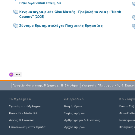
Ραδιοφωνικού Σταθμού
Κινηματογραφικές Cine-Ματιές - Προβολή ταινίας: "North
Country" (2005)
Σύντομο Ερωτηματολόγιο Πτυχιακής Εργασίας
Γραφείο Φοιτητικής Μέριμνας
Βιβλιοθήκη
Yπηρεσία Πληροφορικής & Επικο
Το MyAegean
e-Περιοδικό
Κοινότητ
Σχετικά με το MyAegean
Ροή άρθρων
Forum Συζ
Press Kit - Media Kit
Στήλες άρθρων
ΦωτοGalle
Αφίσες
&
Εικονίδια
Αρθρογραφία & Συντάκτες
Ραδιόφωνο
Επικοινωνία με την Ομάδα
Αρχείο άρθρων
Φοιτητικές