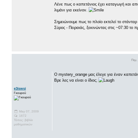
Λένε πως ο καπετάνιος έχει καταγωγή και από
λιμάνι για εκείνον.
Σημειώνουμε πως το πλοίο εκτελεί το στάνταρ 
Σύρος - Πειραιάς, ξεκινώντας στις ~07:30 το 
Πεμ,
Ο mystery_orange μας έλεγε για έναν καπετάν
Βρε λες να είναι ο ίδιος;
e3iswsi
Γκουρού
May 07, 2009
1672
Τόπος: βιβλίο
μαθηματικών