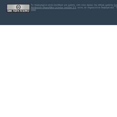
Το περιεχόμενο είναι ελεύθερο για χρήση, υπό τους όρους της άδειας χρήσης
Cr
Attribution-ShareAlike License version 3.0
, εκτός αν σημειώνεται διαφορετικά
. 
2692