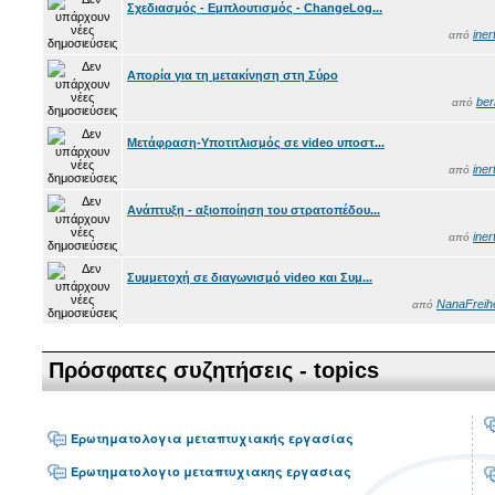
Σχεδιασμός - Εμπλουτισμός - ChangeLog...
iner
από
Απορία για τη μετακίνηση στη Σύρο
ber
από
Μετάφραση-Υποτιτλισμός σε video υποστ...
iner
από
Ανάπτυξη - αξιοποίηση του στρατοπέδου...
iner
από
Συμμετοχή σε διαγωνισμό video και Συμ...
NanaFreihe
από
Πρόσφατες συζητήσεις - topics
Ερωτηματολογια μεταπτυχιακής εργασίας
Ερωτηματολογιο μεταπτυχιακης εργασιας