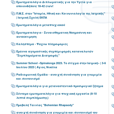
Ερωτηματολόγιο Διπλωματικής για την Υγεία για
οποιονδήποτε 18-42 ετών!
Π.Μ.Σ. στην "Ιστορία, Ηθική και Κοινωνιολογία της Ιατρικής"
| Ιατρική Σχολή ΕΚΠΑ
Ερωτηματολόγιο μεταπτυχιακού
Ερωτηματολογιο - Συναισθηματικη Νοημοσυνη και
αυτοεκτιμηση
Καλησπερα - Ψαχνω πληροφοριες
Έρευνα αγοραστικής συμπεριφοράς καταναλωτών
"Συμπληρώματα Διατροφής"
Summer School «Spinalonga 2023. Το στίγμα στην Ιατρική» | 3-6
Ιουλίου 2023 | Άγιος Νικόλα
Ραδιοφωνική Ομάδα - ανοιχτή συνάντηση για γνωριμία
και συντονισμό
Ερωτηματολόγιο για μεταναστευτικό-προσφυγικό ζήτημα
Σύντομο ερωτηματολόγιο για πτυχιακή εργασία (8-10
λεπτά συμπλήρωσης)
Προβολή Ταινίας "Bohemian Rhapsody"
ανοιχτή συνάντηση για γνωριμία και συντονισμό του