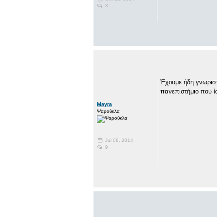
3
Έχουμε ήδη γνωριστ
πανεπιστήμιο που ίσ
Mayra
Ψαρούκλα
Jul 08, 2014
9