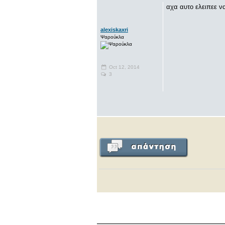
αχα αυτο ελειπεε να
alexiskaxri
Ψαρούκλα
Oct 12, 2014
3