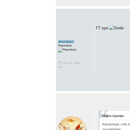
ΓΤ οχιιι
alexiskaxri
Ψαρούκλα
Oct 12, 2014
3
Mayra έγραψε:
Καλησπέρα..τι θα λ
γνωριστούμε;