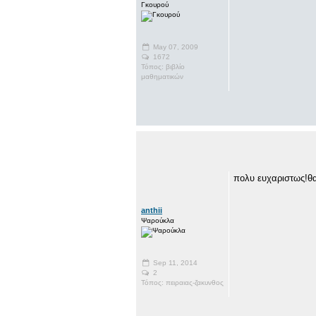
Γκουρού
May 07, 2009
1672
Τόπος: βιβλίο
μαθηματικών
πολυ ευχαριστως!θα
anthii
Ψαρούκλα
Sep 11, 2014
2
Τόπος: πειραιας-ζακυνθος