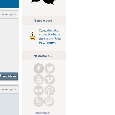
k παραπομπής
Δες κι αυτό
Έχεις ιδέες; Θες
να μας βοηθήσεις;
Δες και στο
"Idea
Pool" forum
!
σόσιαλ...
k παραπομπής
περισσότερα»