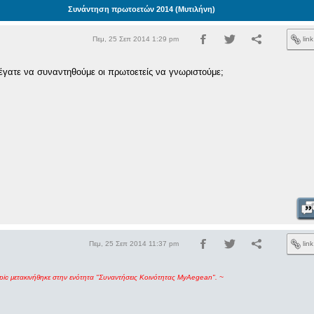
Συνάντηση πρωτοετών 2014 (Μυτιλήνη)
Πεμ, 25 Σεπ 2014 1:29 pm
lin
έγατε να συναντηθούμε οι πρωτοετείς να γνωριστούμε;
Πεμ, 25 Σεπ 2014 11:37 pm
lin
opic μετακινήθηκε στην ενότητα "Συναντήσεις Κοινότητας MyAegean". ~