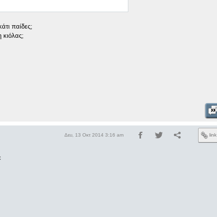
κάτι παίδες;
 κιόλας;
Δευ, 13 Οκτ 2014 3:16 am
lin
ε