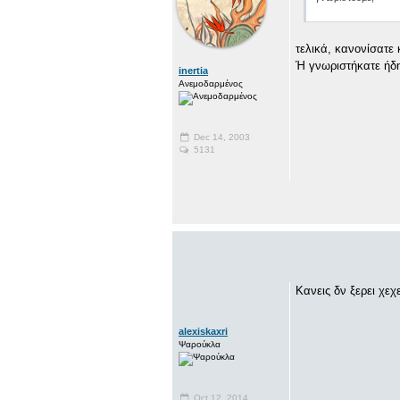
τελικά, κανονίσατε 
Ή γνωριστήκατε ήδη
inertia
Ανεμοδαρμένος
Dec 14, 2003
5131
Κανεις δν ξερει χεχ
alexiskaxri
Ψαρούκλα
Oct 12, 2014