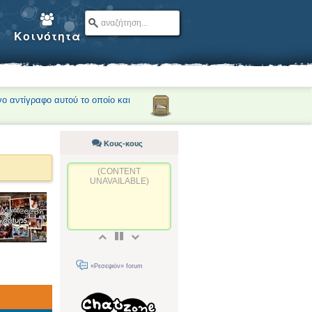
Κοινότητα
νο αντίγραφο αυτού το οποίο και
Κους-κους
(CONTENT
UNAVAILABLE)
«Ρεσεψιόν» forum