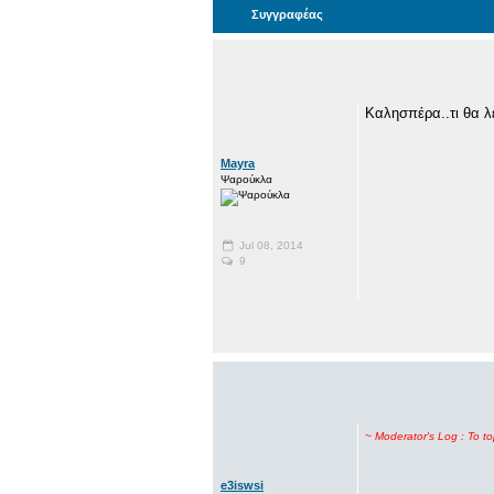
Συγγραφέας
Καλησπέρα..τι θα λ
Mayra
Ψαρούκλα
Jul 08, 2014
9
~ Moderator's Log : To t
e3iswsi