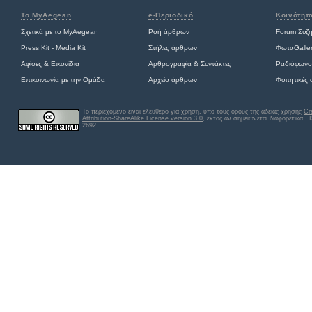
Το MyAegean
e-Περιοδικό
Κοινότητ
Σχετικά με το MyAegean
Ροή άρθρων
Forum Συζ
Press Kit - Media Kit
Στήλες άρθρων
ΦωτοGalle
Αφίσες
&
Εικονίδια
Αρθρογραφία & Συντάκτες
Ραδιόφωνο
Επικοινωνία με την Ομάδα
Αρχείο άρθρων
Φοιτητικές
Το περιεχόμενο είναι ελεύθερο για χρήση, υπό τους όρους της άδειας χρήσης
Cr
Attribution-ShareAlike License version 3.0
, εκτός αν σημειώνεται διαφορετικά
. 
2692