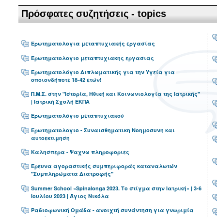
Πρόσφατες συζητήσεις - topics
Ερωτηματολογια μεταπτυχιακής εργασίας
Ερωτηματολογιο μεταπτυχιακης εργασιας
Ερωτηματολόγιο Διπλωματικής για την Υγεία για
οποιονδήποτε 18-42 ετών!
Π.Μ.Σ. στην "Ιστορία, Ηθική και Κοινωνιολογία της Ιατρικής"
| Ιατρική Σχολή ΕΚΠΑ
Ερωτηματολόγιο μεταπτυχιακού
Ερωτηματολογιο - Συναισθηματικη Νοημοσυνη και
αυτοεκτιμηση
Καλησπερα - Ψαχνω πληροφοριες
Έρευνα αγοραστικής συμπεριφοράς καταναλωτών
"Συμπληρώματα Διατροφής"
Summer School «Spinalonga 2023. Το στίγμα στην Ιατρική» | 3-6
Ιουλίου 2023 | Άγιος Νικόλα
Ραδιοφωνική Ομάδα - ανοιχτή συνάντηση για γνωριμία