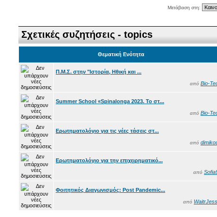
Μετάβαση στη:
Σχετικές συζητήσεις - topics
Θεματική Ενότητα
Π.Μ.Σ. στην "Ιστορία, Ηθική και ...
Bio-Te
από
Summer School «Spinalonga 2023. Το στ...
Bio-Te
από
Ερωτηματολόγιο για τις νέες τάσεις στ...
dimiko
από
Ερωτηματολόγιο για την επιχειρηματικό...
Sofia
από
Φοιτητικός Διαγωνισμός: Post Pandemic...
WaitrJess
από