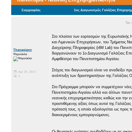
Συγγραφέας
1ος Διαγωνισμός Γαλάζιας Επιχειρημ
Τρι,
Στο πλαίσιο των εορτασμών της Ευρωπαϊκής Η
και Λιμενικών Επιχειρήσεων, του Τμήματος Να
Διαχείρισης Πληροφορίας (i4M Lab) του Πανεπι
Thanagiann
διοργανώνουν το 1ο Διαγωνισμό Γαλάζιας Επιχ
Ψαρούκλα
Αμφιθέατρο του Πανεπιστημίου Αιγαίου.
Στόχος του διαγωνισμού είναι να αναδείξει π
Apr 25, 2017
ανάπτυξη των δραστηριοτήτων της Γαλάζιας Οι
1
Στο Πρόγραμμα μπορούν να συμμετέχουν νέες κ
Πανεπιστημίου Αιγαίου αλλά και άλλων πανεπ
νεανικής επιχειρηματικότητας καθώς και την 
προστιθέμενης αξίας όπως αυτοί της Γαλάζιας
πρότασή τους, η οποία αξιολογείται ως προς τ
διακεκριμένους εμπειρογνώμονες.
Οι θεματικές ενότητες συμβαδίζουν με τις οικ