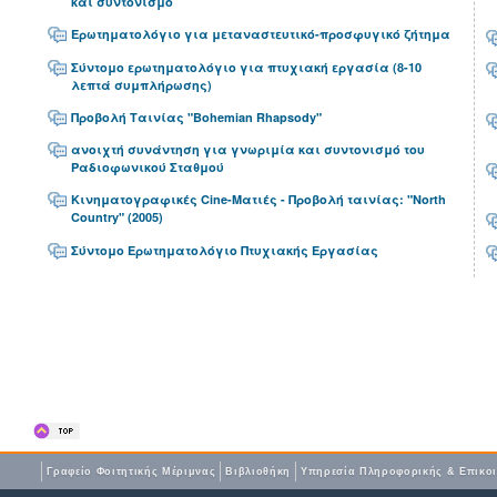
και συντονισμό
Ερωτηματολόγιο για μεταναστευτικό-προσφυγικό ζήτημα
Σύντομο ερωτηματολόγιο για πτυχιακή εργασία (8-10
λεπτά συμπλήρωσης)
Προβολή Ταινίας "Bohemian Rhapsody"
ανοιχτή συνάντηση για γνωριμία και συντονισμό του
Ραδιοφωνικού Σταθμού
Κινηματογραφικές Cine-Ματιές - Προβολή ταινίας: "North
Country" (2005)
Σύντομο Ερωτηματολόγιο Πτυχιακής Εργασίας
Γραφείο Φοιτητικής Μέριμνας
Βιβλιοθήκη
Yπηρεσία Πληροφορικής & Επικο