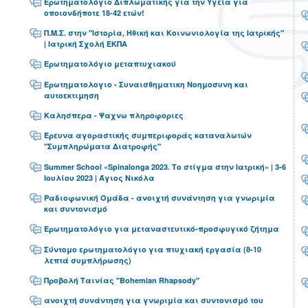
Ερωτηματολόγιο Διπλωματικής για την Υγεία για
οποιονδήποτε 18-42 ετών!
Π.Μ.Σ. στην "Ιστορία, Ηθική και Κοινωνιολογία της Ιατρικής"
| Ιατρική Σχολή ΕΚΠΑ
Ερωτηματολόγιο μεταπτυχιακού
Ερωτηματολογιο - Συναισθηματικη Νοημοσυνη και
αυτοεκτιμηση
Καλησπερα - Ψαχνω πληροφοριες
Έρευνα αγοραστικής συμπεριφοράς καταναλωτών
"Συμπληρώματα Διατροφής"
Summer School «Spinalonga 2023. Το στίγμα στην Ιατρική» | 3-6
Ιουλίου 2023 | Άγιος Νικόλα
Ραδιοφωνική Ομάδα - ανοιχτή συνάντηση για γνωριμία
και συντονισμό
Ερωτηματολόγιο για μεταναστευτικό-προσφυγικό ζήτημα
Σύντομο ερωτηματολόγιο για πτυχιακή εργασία (8-10
λεπτά συμπλήρωσης)
Προβολή Ταινίας "Bohemian Rhapsody"
ανοιχτή συνάντηση για γνωριμία και συντονισμό του