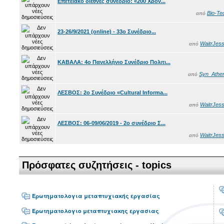
Επετειακό διεθνές συνέδριο: «200 Χρόν...
Bio-Te
από
23-26/9/2021 (online) - 33ο Συνέδριο...
WaitrJess
από
ΚΑΒΑΛΑ: 4ο Πανελλήνιο Συνέδριο Πολιτι...
Syn_Athe
από
ΛΕΣΒΟΣ: 2ο Συνέδριο «Cultural Informa...
WaitrJess
από
ΛΕΣΒΟΣ: 06-09/06/2019 - 2ο συνέδριο Σ...
WaitrJess
από
Πρόσφατες συζητήσεις - topics
Ερωτηματολογια μεταπτυχιακής εργασίας
Ερωτηματολογιο μεταπτυχιακης εργασιας