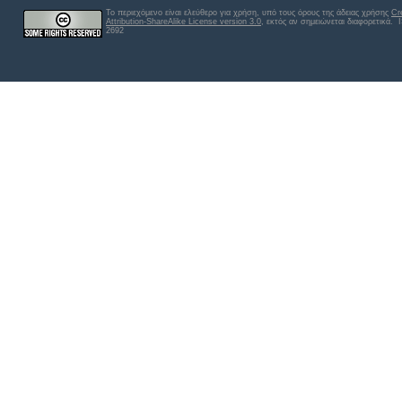
Το περιεχόμενο είναι ελεύθερο για χρήση, υπό τους όρους της άδειας χρήσης
Cr
Attribution-ShareAlike License version 3.0
, εκτός αν σημειώνεται διαφορετικά
. 
2692