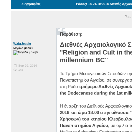
Συγγραφέας
Ρόδος: 18-21/10/2018 Διεθνές Αρχ
Παρ,
Παράθεση:
Διεθνές Αρχαιολογικό Σ
WaitrJessie
Μεγάλο μολύβι
"Religion and Cult in t
millennium BC"
Sep 26, 2016
146
Το Τμήμα Μεσογειακών Σπουδών τη
Πανεπιστημίου Αιγαίου, σε συνεργασί
στη Ρόδο
τριήμερο Διεθνές Αρχαιολο
the Dodecanese during the 1st mi
Η έναρξη του Διεθνούς Αρχαιολογικο
2018 και ώρα 18:00 στην αίθουσα 
Χρήσεων) του κτηρίου Κλεόβουλο
Πανεπιστημίου Αιγαίου
, με ομιλία
Helios to Asklepios: Contrasting and 