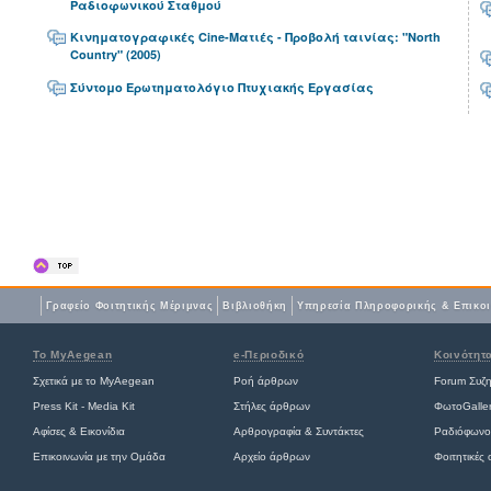
Ραδιοφωνικού Σταθμού
Κινηματογραφικές Cine-Ματιές - Προβολή ταινίας: "North
Country" (2005)
Σύντομο Ερωτηματολόγιο Πτυχιακής Εργασίας
Γραφείο Φοιτητικής Μέριμνας
Βιβλιοθήκη
Yπηρεσία Πληροφορικής & Επικο
Το MyAegean
e-Περιοδικό
Κοινότητ
Σχετικά με το MyAegean
Ροή άρθρων
Forum Συζ
Press Kit - Media Kit
Στήλες άρθρων
ΦωτοGalle
Αφίσες
&
Εικονίδια
Αρθρογραφία & Συντάκτες
Ραδιόφωνο
Επικοινωνία με την Ομάδα
Αρχείο άρθρων
Φοιτητικές