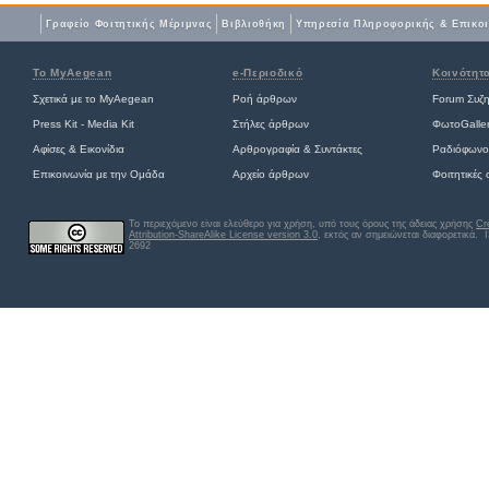
Γραφείο Φοιτητικής Μέριμνας
Βιβλιοθήκη
Yπηρεσία Πληροφορικής & Επικο
Το MyAegean
e-Περιοδικό
Κοινότητ
Σχετικά με το MyAegean
Ροή άρθρων
Forum Συζ
Press Kit - Media Kit
Στήλες άρθρων
ΦωτοGalle
Αφίσες
&
Εικονίδια
Αρθρογραφία & Συντάκτες
Ραδιόφωνο
Επικοινωνία με την Ομάδα
Αρχείο άρθρων
Φοιτητικές
Το περιεχόμενο είναι ελεύθερο για χρήση, υπό τους όρους της άδειας χρήσης
Cr
Attribution-ShareAlike License version 3.0
, εκτός αν σημειώνεται διαφορετικά
. 
2692