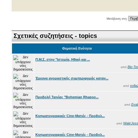
Μετάβαση στη:
Σχετικές συζητήσεις - topics
Θεματική Ενότητα
Π.Μ.Σ. στην "Ιστορία, Ηθική και ...
Bio-Te
από
Έρευνα αγοραστικής συμπεριφοράς καταν...
sofia
από
Προβολή Ταινίας "Bohemian Rhapso...
Eva
από
Κινηματογραφικές Cine-Ματιές - Προβολ...
WaitrJess
από
Κινηματογραφικές Cine-Ματιές - Προβολ...