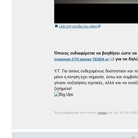
Link στη σελίδα του video
Όποιος ενδιαφέρεται να βοηθήσει ώστε να 
για να δηλώ
myaegean ΣΤΟ aegean ΤΕΛΕΙΑ gr
Υ.Γ: Για όσους ενδεχομένως δυσπιστούν και πι
μόνο η κίνηση έχει σημασία, έστω και συμβολι
γίνουν συζητήσεις σχετικές, αλλά και να ανα
ζητήματα!
Έγινε επεξεργασία από τον/την
inertia
στις Τρι, 23 Οκτ 200
Τρι,