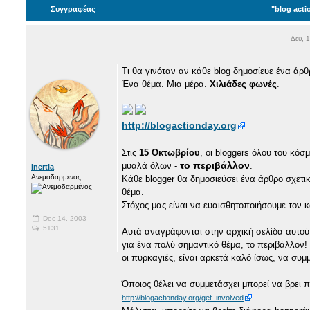
Συγγραφέας
"blog acti
Δευ, 
Τι θα γινόταν αν κάθε blog δημοσίευε ένα άρθρο
Ένα θέμα. Μια μέρα.
Χιλιάδες φωνές
.
http://blogactionday.org
Στις
15 Οκτωβρίου
, οι bloggers όλου του κό
το περιβάλλον
μυαλά όλων -
.
inertia
Ανεμοδαρμένος
Κάθε blogger θα δημοσιεύσει ένα άρθρο σχετικά
θέμα.
Στόχος μας είναι να ευαισθητοποιήσουμε τον 
Dec 14, 2003
5131
Αυτά αναγράφονται στην αρχική σελίδα αυτού 
για ένα πολύ σημαντικό θέμα, το περιβάλλον!
οι πυρκαγιές, είναι αρκετά καλό ίσως, να συ
Όποιος θέλει να συμμετάσχει μπορεί να βρει 
http://blogactionday.org/get_involved