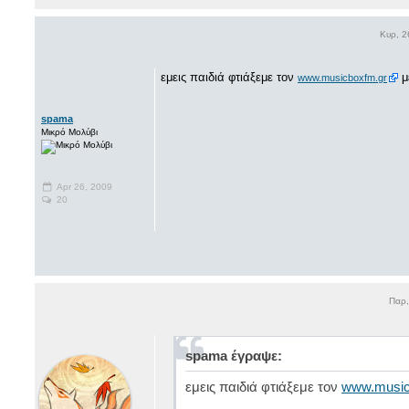
Κυρ, 2
εμεις παιδιά φτιάξεμε τον
μ
www.musicboxfm.gr
spama
Μικρό Μολύβι
Apr 26, 2009
20
Παρ,
spama έγραψε:
εμεις παιδιά φτιάξεμε τον
www.music