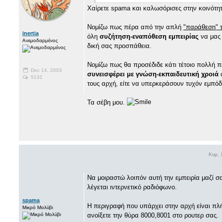
Χαίρετε spama και καλωσόρισες στην κοινότη
Νομίζω πως πέρα από την απλή
"παράθεση" τ
inertia
όλη
συζήτηση-εναπόθεση εμπειρίας
να μας 
Ανεμοδαρμένος
δική σας προσπάθεια.
Νομίζω πως θα προσέδιδε κάτι τέτοιο πολλή π
Dec 14, 2003
συνεισφέρει με γνώση-εκπαιδευτική χροιά
5131
τους αρχή, είτε να υπερκεράσουν τυχόν εμπόδι
Τα σέβη μου.
Κυρ, 
Να μοιραστώ λοιπόν αυτή την εμπειρία μαζί σ
λέγεται ιντερνετικό ραδιόφωνο.
spama
Η περιγραφή που υπάρχει στην αρχή είναι πλ
Μικρό Μολύβι
ανοίξετε την θύρα 8000,8001 στο ρουτερ σας.