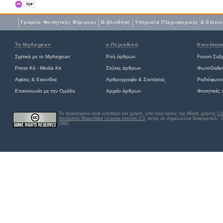
Γραφείο Φοιτητικής Μέριμνας
Βιβλιοθήκη
Yπηρεσία Πληροφορικής & Επικο
Το MyAegean
e-Περιοδικό
Κοινότητ
Σχετικά με το MyAegean
Ροή άρθρων
Forum Συζ
Press Kit - Media Kit
Στήλες άρθρων
ΦωτοGalle
Αφίσες
&
Εικονίδια
Αρθρογραφία & Συντάκτες
Ραδιόφωνο
Επικοινωνία με την Ομάδα
Αρχείο άρθρων
Φοιτητικές
Το περιεχόμενο είναι ελεύθερο για χρήση, υπό τους όρους της άδειας χρήσης
Cr
Attribution-ShareAlike License version 3.0
, εκτός αν σημειώνεται διαφορετικά
. 
2692