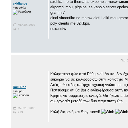
sxetika me to thema tis ekpompis mesw winam
vxidianos
ekpompi mou, pigainei se kapoio server opoios 
Ψαρούκλα
grammi?
einai simantiko na mathw dioti i diki mou gram
poly clients me 32Kbps.
Mar 20, 2008
euxaristw.
4
Πεμ,
Καλησπέρα φίλε από Ρέθυμνο!! Αν και δεν έχω
ευκαιρία να σε καλωσορίσω στην κοινότητα 
Απ'ο,τι θα είδες υπάρχει σχετική γνώση σε οτ,
Dali_Doc
Πιστεύουμε ότι θα βρεις ενδιαφέρουσα αυτή τ
Γκουρού
Κρήτης να συμμετέχεις ενεργά. Θα ήθελα επίσ
συνεργασία μεταξύ των δύο παμεπιστημίων...
Mar 31, 2006
Καλή διαμονή και Stay tuned!
913