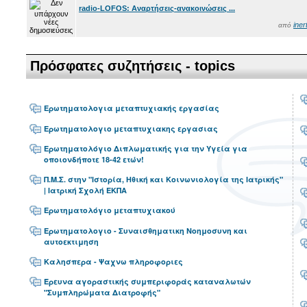
radio-LOFOS: Αναρτήσεις-ανακοινώσεις ...
iner
από
Πρόσφατες συζητήσεις - topics
Ερωτηματολογια μεταπτυχιακής εργασίας
Ερωτηματολογιο μεταπτυχιακης εργασιας
Ερωτηματολόγιο Διπλωματικής για την Υγεία για
οποιονδήποτε 18-42 ετών!
Π.Μ.Σ. στην "Ιστορία, Ηθική και Κοινωνιολογία της Ιατρικής"
| Ιατρική Σχολή ΕΚΠΑ
Ερωτηματολόγιο μεταπτυχιακού
Ερωτηματολογιο - Συναισθηματικη Νοημοσυνη και
αυτοεκτιμηση
Καλησπερα - Ψαχνω πληροφοριες
Έρευνα αγοραστικής συμπεριφοράς καταναλωτών
"Συμπληρώματα Διατροφής"