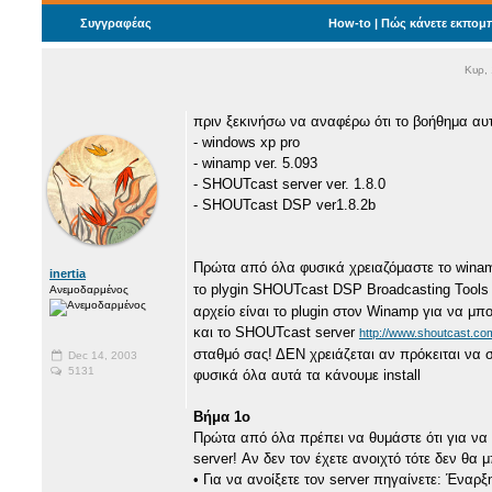
Συγγραφέας
How-to | Πώς κάνετε εκπομπ
Κυρ,
πριν ξεκινήσω να αναφέρω ότι το βοήθημα αυτ
- windows xp pro
- winamp ver. 5.093
- SHOUTcast server ver. 1.8.0
- SHOUTcast DSP ver1.8.2b
Πρώτα από όλα φυσικά χρειαζόμαστε το wina
inertia
το plygin SHOUTcast DSP Broadcasting Tools
Ανεμοδαρμένος
αρχείο είναι το plugin στον Winamp για να μπ
και το SHOUTcast server
http://www.shoutcast.co
σταθμό σας! ΔΕΝ χρειάζεται αν πρόκειται να σ
Dec 14, 2003
5131
φυσικά όλα αυτά τα κάνουμε install
Βήμα 1ο
Πρώτα από όλα πρέπει να θυμάστε ότι για να 
server! Αν δεν τον έχετε ανοιχτό τότε δεν θα 
• Για να ανοίξετε τον server πηγαίνετε: Έν