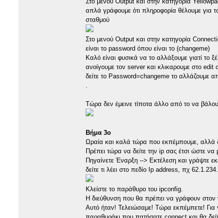
Στο μενού Output και στην κατηγορία Yellowp
απλά γράφουμε ότι πληροφορία θέλουμε για το
σταθμού
Στο μενού Output και στην κατηγορία Connecti
είναι το password όπου είναι το (changeme)
Καλό είναι φυσικά να το αλλάξουμε γιατί το ξ
ανοίγουμε τον server και κλικαρουμε στο edit 
δείτε το Password=changeme το αλλάζουμε απ
.
Τώρα δεν έμεινε τίποτα άλλο από το να βάλο
Βήμα 3ο
Ωραία και καλά τώρα που εκπέμπουμε, αλλά δ
Πρέπει τώρα να δείτε την ip σας έτσι ώστε ν
Πηγαίνετε Έναρξη --> Εκτέλεση και γράψτε εκ
δείτε τι λέει στο πεδίο Ip address, πχ 62.1.234
Κλείστε το παράθυρο του ipconfig.
Η διεύθυνση που θα πρέπει να γράφουν στον w
Αυτό ήταν! Τελειώσαμε! Τώρα εκπέμπετε! Για 
παραθυράκι που πατήσατε connect και θα δείτε,