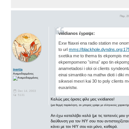
Πεμ, 2
vxidianos έγραψε:
Exw ftiaxei ena radio station me ono
to url
mms://blackhole.dyndns.org:17
sxetika me to thema tis ekpompis me
ekpempomeno "sima" apo tin ekpompi 
anametadosi i oloi oi clients syndeont
inertia
Ανεμοδαρμένος
einai simantiko na mathw dioti i diki
sikwsei mexri kai 30 to poly clients 
euxaristw.
Dec 14, 2003
5131
Καλώς μας όρισες φίλε μας vxidianos!
(μια θερμή παράκληση, αν μπορείς γράφε με ελληνικούς χαρακτήρ
An έχω καταλάβει καλά (με τις ταπεινές μου γν
διεύθυνση για τον Η/Υ σου που αντιστοιχίζετ
κάνει με τον Η/Υ σου και μόνο, καθαρά.