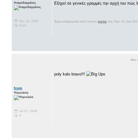
Ανεμοδαρμένος
Εξηγεί σε γενικές γραμμές την αρχή του πώς λε
Dec 14, 2003
Έγινε επεξεργασία από τον/την
inertia
στις Παρ, 01 Σεπ 201
5131
Δευ,
poly kalo bravo!!!
fcom
Ψαρούκλα
Jul 07, 2008
4