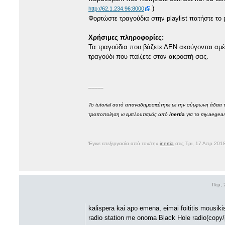
)
http://62.1.234.96:8000
Φορτώστε τραγούδια στην playlist πατήστε το 
Χρήσιμες πληροφορίες:
Τα τραγούδια που βάζετε ΔΕΝ ακούγονται αμέ
τραγούδι που παίζετε στον ακροατή σας.
_____
Το tutorial αυτό απαναδημοσιεύτηκε με την σύμφωνη άδεια 
τροποποίηση κι εμπλουτισμός από
inertia
για το my.aegean
Έγινε επεξεργασία από τον/την
inertia
στις Τρι, 17 Απρ 201
Πεμ,
kalispera kai apo emena, eimai foititis mousiki
radio station me onoma Black Hole radio(copy/p