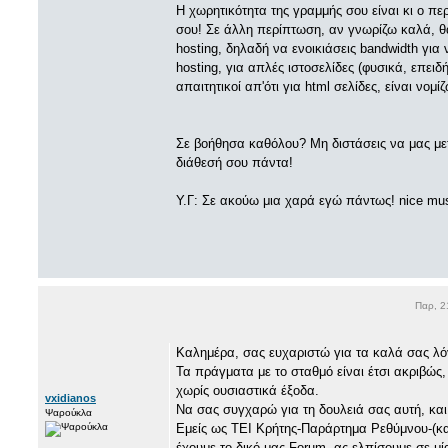
Η χωρητικότητα της γραμμής σου είναι κι ο π
σου! Σε άλλη περίπτωση, αν γνωρίζω καλά, θα
hosting, δηλαδή να ενοικιάσεις bandwidth γι
hosting, για απλές ιστοσελίδες (φυσικά, επειδή
απαιτητικοί απ'ότι για html σελίδες, είναι νομί
Σε βοήθησα καθόλου? Μη διστάσεις να μας μετ
διάθεσή σου πάντα!
Υ.Γ: Σε ακούω μια χαρά εγώ πάντως! nice mu
Παρ, 2
Καλημέρα, σας ευχαριστώ για τα καλά σας λό
Τα πράγματα με το σταθμό είναι έτσι ακριβώς
χωρίς ουσιαστικά έξοδα.
vxidianos
Να σας συγχαρώ για τη δουλειά σας αυτή, κα
Ψαρούκλα
Εμείς ως ΤΕΙ Κρήτης-Παράρτημα Ρεθύμνου-(κα
έχουμε το δικό μας Forum, ας ελπίσουμε σε μ