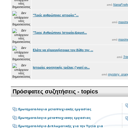
NanaFreihe
από
"Τρείς ανθρώπινες ιστορίες"...
maxim
από
"Τρεις Ανθρώπινες Ιστορίες&quot...
maxim
από
Ελάτε να εξερευνήσουμε τον βύθο της ...
Tri
από
Ιστορίες φοιτητικής τρέλας ('γιατί οι...
mystery_oran
από
Πρόσφατες συζητήσεις - topics
Ερωτηματολογια μεταπτυχιακής εργασίας
Ερωτηματολογιο μεταπτυχιακης εργασιας
Ερωτηματολόγιο Διπλωματικής για την Υγεία για