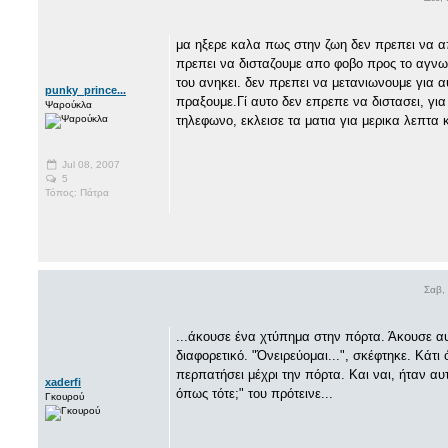
μα ηξερε καλα πως στην ζωη δεν πρεπει να α
πρεπει να δισταζουμε απο φοβο προς το αγνω
του ανηκει. δεν πρεπει να μετανιωνουμε για
punky_prince...
πραξουμε.Γί αυτο δεν επρεπε να διστασει, για
Ψαρούκλα
τηλεφωνο, εκλεισε τα ματια για μερικα λεπτα κ
Jul 08, 2007
5
Τόπος: Πάτρα
Σαβ,
...άκουσε ένα χτύπημα στην πόρτα. Άκουσε αυ
διαφορετικό. "Όνειρεύομαι...", σκέφτηκε. Κάτ
περπατήσει μέχρι την πόρτα. Και ναι, ήταν αυτ
xaderfi
όπως τότε;" του πρότεινε...
Γκουρού