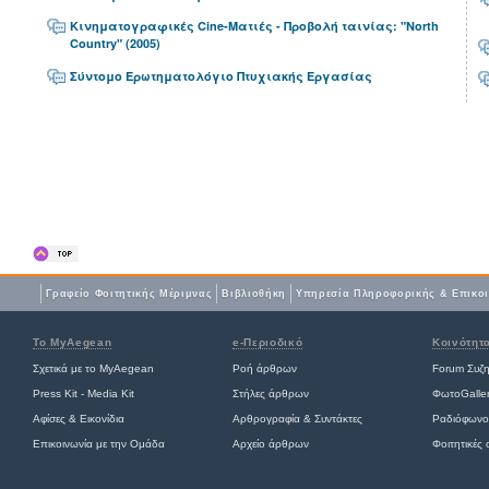
Κινηματογραφικές Cine-Ματιές - Προβολή ταινίας: "North
Country" (2005)
Σύντομο Ερωτηματολόγιο Πτυχιακής Εργασίας
Γραφείο Φοιτητικής Μέριμνας
Βιβλιοθήκη
Yπηρεσία Πληροφορικής & Επικο
Το MyAegean
e-Περιοδικό
Κοινότητ
Σχετικά με το MyAegean
Ροή άρθρων
Forum Συζ
Press Kit - Media Kit
Στήλες άρθρων
ΦωτοGalle
Αφίσες
&
Εικονίδια
Αρθρογραφία & Συντάκτες
Ραδιόφωνο
Επικοινωνία με την Ομάδα
Αρχείο άρθρων
Φοιτητικές