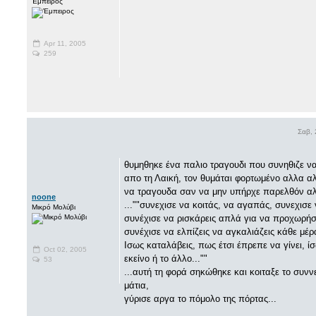
Έμπειρος
Apr 11, 2005
259
Σαβ,
θυμηθηκε ένα παλιο τραγουδι που συνηθιζε να
απο τη Λαική, τον θυμάται φορτωμένο αλλα αλύ
να τραγουδα σαν να μην υπήρχε παρελθόν αλλ
noone
...""συνεχισε να κοιτάς, να αγαπάς, συνεχισε 
Μικρό Μολύβι
συνέχισε να ρισκάρεις απλά για να προχωρήσ
συνέχισε να ελπίζεις να αγκαλιάζεις κάθε μέρα
Ισως καταλάβεις, πως έτσι έπρεπε να γίνει, ί
Oct 02, 2005
εκείνο ή το άλλο...""
53
...αυτή τη φορά σηκώθηκε και κοιταξε το συν
μάτια,
γύρισε αργα το πόμολο της πόρτας...