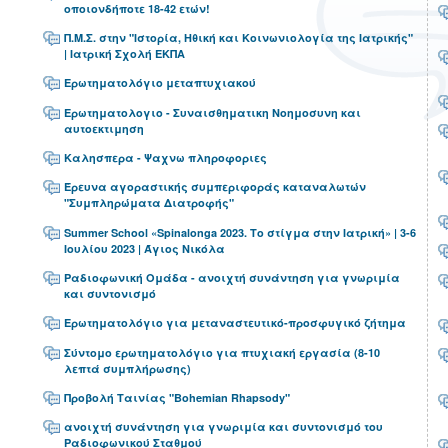
οποιονδήποτε 18-42 ετών!
Π.Μ.Σ. στην "Ιστορία, Ηθική και Κοινωνιολογία της Ιατρικής"
| Ιατρική Σχολή ΕΚΠΑ
Ερωτηματολόγιο μεταπτυχιακού
Ερωτηματολογιο - Συναισθηματικη Νοημοσυνη και
αυτοεκτιμηση
Καλησπερα - Ψαχνω πληροφοριες
Έρευνα αγοραστικής συμπεριφοράς καταναλωτών
"Συμπληρώματα Διατροφής"
Summer School «Spinalonga 2023. Το στίγμα στην Ιατρική» | 3-6
Ιουλίου 2023 | Άγιος Νικόλα
Ραδιοφωνική Ομάδα - ανοιχτή συνάντηση για γνωριμία
και συντονισμό
Ερωτηματολόγιο για μεταναστευτικό-προσφυγικό ζήτημα
Σύντομο ερωτηματολόγιο για πτυχιακή εργασία (8-10
λεπτά συμπλήρωσης)
Προβολή Ταινίας "Bohemian Rhapsody"
ανοιχτή συνάντηση για γνωριμία και συντονισμό του
Ραδιοφωνικού Σταθμού