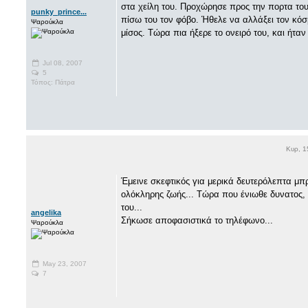
στα χείλη του. Προχώρησε προς την πορτα του
punky_prince...
πίσω του τον φόβο. Ήθελε να αλλάξει τον κόσ
Ψαρούκλα
μίσος. Τώρα πια ήξερε το ονειρό του, και ήτα
Jul 08, 2007
5
Τόπος: Πάτρα
Κυρ, 1
Έμεινε σκεφτικός για μερικά δευτερόλεπτα μπρ
ολόκληρης ζωής... Τώρα που ένιωθε δυνατος, 
του...
angelika
Σήκωσε αποφασιστικά το τηλέφωνο...
Ψαρούκλα
May 23, 2007
7