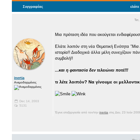
Συγγραφέας
ελάτε
Τετ
Μια πρόταση ιδέα που ακούγεται ενδιαφέρουσα
Ελάτε λοιπόν στη νέα Θεματική Ενότητα
"Μια 
ιστορία!! Διαδοχικά άλλα μέλη συνεχίζουν πάν
συμβολή!!
...και η φαντασία δεν τελειώνει ποτέ!!!
inertia
τι λέτε λοιπόν? Να γίνουμε οι μελλοντ
Ανεμοδαρμένος
Dec 14, 2003
5131
Έγινε επεξεργασία από τον/την
inertia
στις Δευ, 23 Ιούν 20