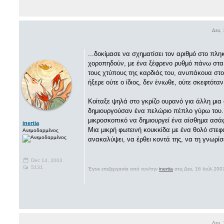
Δευ,
...δοκίμασε να σχηματίσει τον αριθμό στο πλη
χοροπηδούν, με ένα ξέφρενο ρυθμό πάνω στα 
τους χτύπους της καρδιάς του, ανυπάκουα στο
ήξερε ούτε ο ίδιος, δεν ένιωθε, ούτε σκεφτόταν.
Κοίταξε ψηλά στο γκρίζο ουρανό για άλλη μια
δημιουργούσαν ένα πελώριο πέπλο γύρω του.
μικροσκοπικό να δημιουργεί ένα αίσθημα ασάφε
inertia
Μια μικρή φωτεινή κουκκίδα με ένα θολό στεφά
Ανεμοδαρμένος
ανακαλύψει, να έρθει κοντά της, να τη γνωρίσ
Dec 14, 2003
5131
Έγινε επεξεργασία από τον/την
inertia
στις Δευ, 16 Ιούλ 20
Δευ,