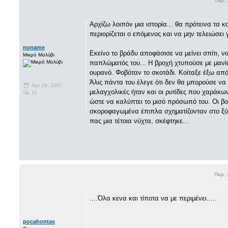
Πεμ,
Αρχίζω λοιπόν μια ιστορία... θα πρότεινα τα 
περιορίζεται ο επόμενος και να μην τελειώσει 
noname
Εκείνο το βράδυ αποφάσισε να μείνει σπίτι, 
Μικρό Μολύβι
παπλώματός του... Η βροχή χτυπούσε με μανία
ουρανό. Φοβόταν το σκοτάδι. Κοίταξε έξω από
Άλις πάντα του έλεγε ότι δεν θα μπορούσε να
Apr 19, 2007
μελαγχολικές ήταν και οι ρυτίδες που χαράκ
11
ώστε να καλύπτει το μισό πρόσωπό του. Οι βολ
σκοροφαγωμένα έπιπλα σχηματίζονταν στο ξύλ
πας μια τέτοια νύχτα, σκέφτηκε...
Παρ, 
....Όλα κενα και τίποτα να με περιμένει.....
pocahontas