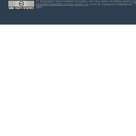
Το περιεχόμενο είναι ελεύθερο για χρήση, υπό τους όρους της άδειας χρήσης
Cr
Attribution-ShareAlike License version 3.0
, εκτός αν σημειώνεται διαφορετικά
. 
2692