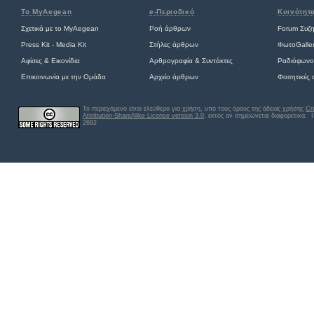
Το MyAegean
e-Περιοδικό
Κοινότητ
Σχετικά με το MyAegean
Ροή άρθρων
Forum Συζ
Press Kit - Media Kit
Στήλες άρθρων
ΦωτοGalle
Αφίσες
&
Εικονίδια
Αρθρογραφία & Συντάκτες
Ραδιόφωνο
Επικοινωνία με την Ομάδα
Αρχείο άρθρων
Φοιτητικές
Το περιεχόμενο είναι ελεύθερο για χρήση, υπό τους όρους της άδειας χρήσης
Cr
Attribution-ShareAlike License version 3.0
, εκτός αν σημειώνεται διαφορετικά
. 
2692