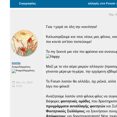
Συγγραφέας
αλλαγές στο Forum :
Παρ, 
Γεια +χαρά σε όλη την κοινότητα!
Καλωσορίζουμε και τους νέους μας φίλους, και
πιο κοντά απ'όσο πιστεύουμε!
Το my ξεκινά μια νέα πιο φρέσκια και ανανεωμ
inertia
Μαζί με το νέο αέρα μικρών αλλαγών (προσοχή
Ανεμοδαρμένος
γίνονται μέρα-με-τη-μέρα, την ερχόμενη εβδομ
Το Forum λοιπόν θα αλλάξει, όχι ριζικά, αλλά
Dec 14, 2003
λίγο πιο φιλικό!
5131
Αναζητούμε λοιπόν από φίλους-φίλες να συγκε
διάφορες
φοιτητικές ομάδες
που δραστηριοποι
προγράμματα ανταλλαγής φοιτητών
και Συ
Φοιτητικούς Συλλόγους
να ξεκινήσουν συνερ
Απόφοιτους
για δραστηριοποίηση! Νέος τομέ