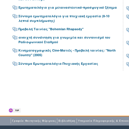
Ερωτηματολόγιο για μεταναστευτικό-προσφυγικό ζήτημα
Σύντομο ερωτηματολόγιο για πτυχιακή εργασία (8-10
λεπτά συμπλήρωσης)
Προβολή Ταινίας "Bohemian Rhapsody"
ανοιχτή συνάντηση για γνωριμία και συντονισμό του
Ραδιοφωνικού Σταθμού
Κινηματογραφικές Cine-Ματιές - Προβολή ταινίας: "North
Country" (2005)
Σύντομο Ερωτηματολόγιο Πτυχιακής Εργασίας
Γραφείο Φοιτητικής Μέριμνας
Βιβλιοθήκη
Yπηρεσία Πληροφορικής & Επικο