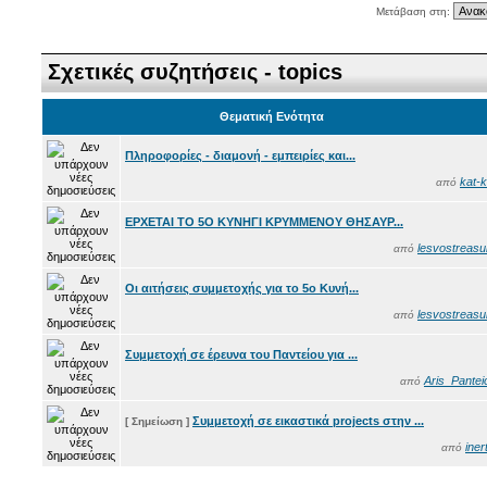
Μετάβαση στη:
Σχετικές συζητήσεις - topics
Θεματική Ενότητα
Πληροφορίες - διαμονή - εμπειρίες και...
kat-k
από
ΕΡΧΕΤΑΙ ΤΟ 5Ο ΚΥΝΗΓΙ ΚΡΥΜΜΕΝΟΥ ΘΗΣΑΥΡ...
lesvostreasu
από
Οι αιτήσεις συμμετοχής για το 5ο Κυνή...
lesvostreasu
από
Συμμετοχή σε έρευνα του Παντείου για ...
Aris_Pantei
από
Συμμετοχή σε εικαστικά projects στην ...
[ Σημείωση ]
iner
από