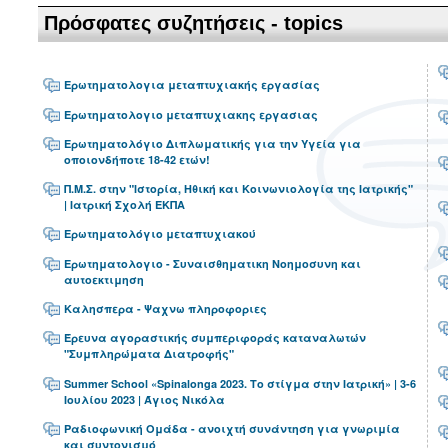
Πρόσφατες συζητήσεις - topics
Ερωτηματολογια μεταπτυχιακής εργασίας
Ερωτηματολογιο μεταπτυχιακης εργασιας
Ερωτηματολόγιο Διπλωματικής για την Υγεία για
οποιονδήποτε 18-42 ετών!
Π.Μ.Σ. στην "Ιστορία, Ηθική και Κοινωνιολογία της Ιατρικής"
| Ιατρική Σχολή ΕΚΠΑ
Ερωτηματολόγιο μεταπτυχιακού
Ερωτηματολογιο - Συναισθηματικη Νοημοσυνη και
αυτοεκτιμηση
Καλησπερα - Ψαχνω πληροφοριες
Έρευνα αγοραστικής συμπεριφοράς καταναλωτών
"Συμπληρώματα Διατροφής"
Summer School «Spinalonga 2023. Το στίγμα στην Ιατρική» | 3-6
Ιουλίου 2023 | Άγιος Νικόλα
Ραδιοφωνική Ομάδα - ανοιχτή συνάντηση για γνωριμία
και συντονισμό