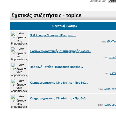
Μετάβαση στη:
Σχετικές συζητήσεις - topics
Θεματική Ενότητα
Π.Μ.Σ. στην "Ιστορία, Ηθική και ...
Bio-Te
από
Έρευνα αγοραστικής συμπεριφοράς καταν...
sofia
από
Προβολή Ταινίας "Bohemian Rhapso...
Eva
από
Κινηματογραφικές Cine-Ματιές - Προβολ...
WaitrJess
από
Κινηματογραφικές Cine-Ματιές - Προβολ...
WaitrJess
από