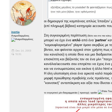
εξελίξεις μεγάλες το youtube! δε φανταζόμουν πως 
)
ήταν πάλι μέσα βέβαια. ήταν οφθαλμαπάτη
οι δημιουργοί της καμπάνιας απλώς 'έπαιξαν' με
(επί πληρωμή βέβαια) κατηγορία accounts πο
inertia
Στη συγκεκριμένη περίπτωση
Ανεμοδαρμένος
(δείτε και στο πιο κάτ
μπορεί να έχει ένα
απλό
από ένα '
partner
' κ
"καμουφλαρισμένο" player όμοιο ακριβώς με το
βίντεο, και φαίνεται αρχικά στον χρήστη πως ε
Dec 14, 2003
του καναλιού) η οποία δίνει και μια διαδραστι
5131
επισκέπτη και βάζοντάς τον σε ένα μίνι "παιχνί
κανάλια/accounts σου επιτρέπει να έχεις ένα
και να ενσωματώσεις και εικόνα ή άλλο html κώ
Η όλη υλοποίηση είναι ένα αρκετά καλό παράδε
μορφή προώθησης-προβολής ενός προϊόντος, 
"κοινοτική" ανταπόκριση και αξία που δίνεται
το συγκριτικό μίνι-διαγραμματάκι [ προσοχή: spoiler