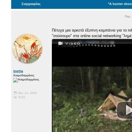
Συγγραφέας
"A hunter shoot
Παρ,
Πέτυχα μια αρκετά έξυπνη καμπάνια για το roll
"σούσουρο" στα online social networking "λημέ
inertia
Ανεμοδαρμένος
Dec 14, 2003
5131