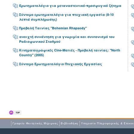
Ερωτηματολόγιο για μεταναστευτικό-προσφυγικό ζήτημα
Σύντομο ερωτηματολόγιο για πτυχιακή εργασία (8-10
λεπτά συμπλήρωσης)
Προβολή Ταινίας "Bohemian Rhapsody"
ανοιχτή συνάντηση για γνωριμία και συντονισμό του
Ραδιοφωνικού Σταθμού
Κινηματογραφικές Cine-Ματιές - Προβολή ταινίας: "North
Country" (2005)
Σύντομο Ερωτηματολόγιο Πτυχιακής Εργασίας
Γραφείο Φοιτητικής Μέριμνας
Βιβλιοθήκη
Yπηρεσία Πληροφορικής & Επικο