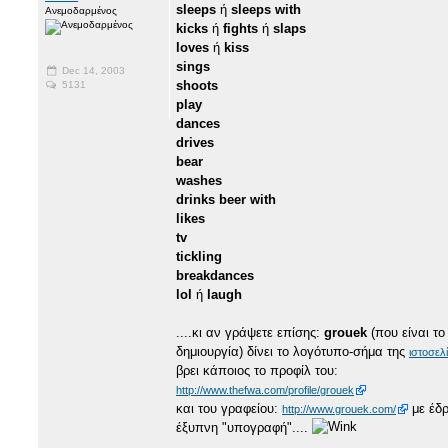
sleeps
ή
sleeps with
Ανεμοδαρμένος
kicks
ή
fights
ή
slaps
loves
ή
kiss
sings
Dec 14, 2003
shoots
5131
play
dances
drives
bear
washes
drinks beer with
likes
tv
tickling
breakdances
lol
ή
laugh
....κι αν γράψετε επίσης:
grouek
(που είναι το
δημιουργία) δίνει το λογότυπο-σήμα της
ιστοσελ
βρει κάποιος το προφίλ του:
http://www.thefwa.com/profile/grouek
και του γραφείου:
με έδρ
http://www.grouek.com/
έξυπνη "υπογραφή"....