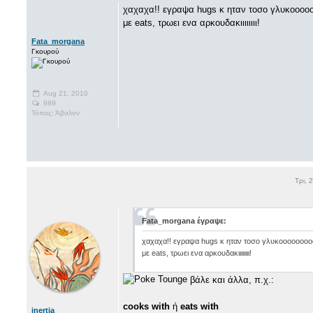
χαχαχα!! εγραψα hugs κ ηταν τοσο γλυκοοοο
με eats, τρωει ενα αρκουδακιιιιιιιι!
Fata_morgana
Γκουρού
Aug 21, 2010
989
Τόπος: Άβαλον
Τρι, 
Fata_morgana έγραψε:
χαχαχα!! εγραψα hugs κ ηταν τοσο γλυκοοοοοοο
με eats, τρωει ενα αρκουδακιιιιιιιι!
βάλε και άλλα, π.χ.:
cooks with
ή
eats with
inertia