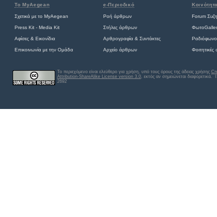
Το MyAegean
e-Περιοδικό
Κοινότητ
Σχετικά με το MyAegean
Ροή άρθρων
Forum Συζ
Press Kit - Media Kit
Στήλες άρθρων
ΦωτοGalle
Αφίσες
&
Εικονίδια
Αρθρογραφία & Συντάκτες
Ραδιόφωνο
Επικοινωνία με την Ομάδα
Αρχείο άρθρων
Φοιτητικές
Το περιεχόμενο είναι ελεύθερο για χρήση, υπό τους όρους της άδειας χρήσης
Cr
Attribution-ShareAlike License version 3.0
, εκτός αν σημειώνεται διαφορετικά
. 
2692