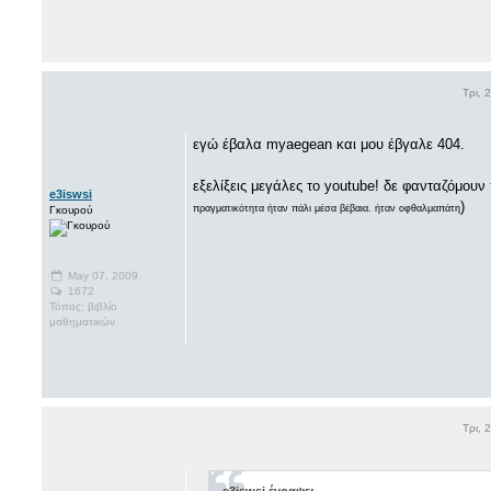
Τρι, 
εγώ έβαλα myaegean και μου έβγαλε 404.
εξελίξεις μεγάλες το youtube! δε φανταζόμουν 
e3iswsi
)
πραγματικότητα ήταν πάλι μέσα βέβαια. ήταν οφθαλμαπάτη
Γκουρού
May 07, 2009
1672
Τόπος: βιβλίο
μαθηματικών
Τρι, 
e3iswsi έγραψε: