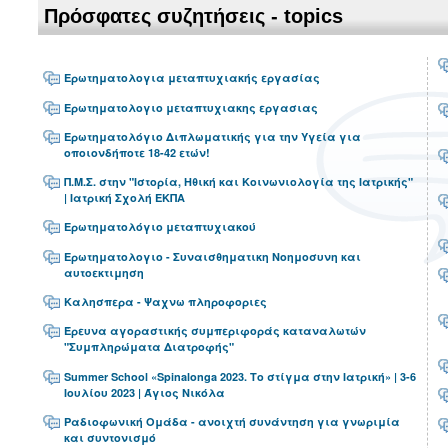
Πρόσφατες συζητήσεις - topics
Ερωτηματολογια μεταπτυχιακής εργασίας
Ερωτηματολογιο μεταπτυχιακης εργασιας
Ερωτηματολόγιο Διπλωματικής για την Υγεία για
οποιονδήποτε 18-42 ετών!
Π.Μ.Σ. στην "Ιστορία, Ηθική και Κοινωνιολογία της Ιατρικής"
| Ιατρική Σχολή ΕΚΠΑ
Ερωτηματολόγιο μεταπτυχιακού
Ερωτηματολογιο - Συναισθηματικη Νοημοσυνη και
αυτοεκτιμηση
Καλησπερα - Ψαχνω πληροφοριες
Έρευνα αγοραστικής συμπεριφοράς καταναλωτών
"Συμπληρώματα Διατροφής"
Summer School «Spinalonga 2023. Το στίγμα στην Ιατρική» | 3-6
Ιουλίου 2023 | Άγιος Νικόλα
Ραδιοφωνική Ομάδα - ανοιχτή συνάντηση για γνωριμία
και συντονισμό