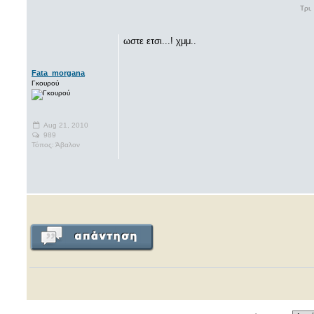
Τρι,
ωστε ετσι...! χμμ..
Fata_morgana
Γκουρού
Aug 21, 2010
989
Τόπος: Άβαλον