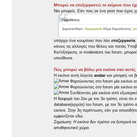
Μπορώ να επεξεργαστώ το κείμενο που έχ
Ναι μπορείς. Εάν πας σε ένα post που έχεις 
Παράθεση:
Δημοσιεύθηκε:
Ημερομηνία
Θέμα δημοσίευσης:
μπ
υπάρχει ένα κουμπακι που λέει
επεξεργασία
κάνεις τις αλλαγές που θέλεις και πατάς Υπο
Κατ'εξαίρεση, οι moderators του forum, μπορ
υπεύθυνοι.
Πώς μπορώ να βάλω μια εικόνα σαν αυτές 
Η εικόνα αυτή λέγεται
avatar
και μπορείς να β
Φορτώνοντας στο forum μία εικόνα α
Φορτώνοντας στο forum μία εικόνα από
Συνδέοντας μία εικόνα από εξωτερικό s
H διαφορά του 2ου με τον 3ο τρόπο, είναι ότι
database(αρχεία) του forum, με τον 3ο τρόπο α
εικόνα. Στην 3η περίπτωση, εάν για οποιοδήποτ
εμφανίζεται εδώ.
Σημείωση: Η εικόνα δεν πρέπει να ξεπερνά σε μ
αποθηκευτικό χώρο.