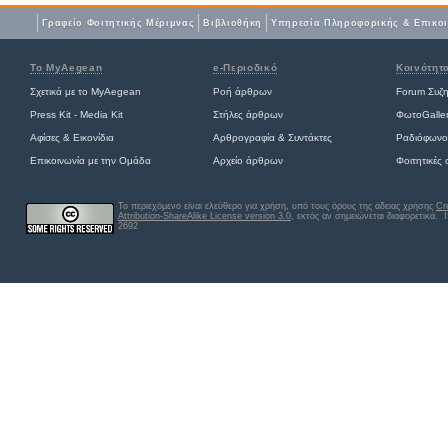
Γραφείο Φοιτητικής Μέριμνας
Βιβλιοθήκη
Yπηρεσία Πληροφορικής & Επικο
Το MyAegean
e-Περιοδικό
Κοινότητ
Σχετικά με το MyAegean
Ροή άρθρων
Forum Συζ
Press Kit - Media Kit
Στήλες άρθρων
ΦωτοGalle
Αφίσες
&
Εικονίδια
Αρθρογραφία & Συντάκτες
Ραδιόφωνο
Επικοινωνία με την Ομάδα
Αρχείο άρθρων
Φοιτητικές
Το περιεχόμενο είναι ελεύθερο για χρήση, υπό τους όρους της άδειας χρήσης
Cr
Attribution-ShareAlike License version 3.0
, εκτός αν σημειώνεται διαφορετικά
. 
2692