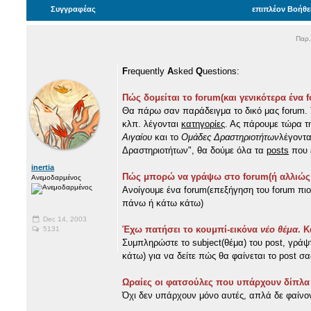
Συγγραφέας
επιπλέον Βοήθε
Παρ,
F
requently
A
sked
Q
uestions:
Πώς δομείται το forum(και γενικότερα ένα 
Θα πάρω σαν παράδειγμα το δικό μας forum.
κλπ. λέγονται
κατηγορίες
. Ας πάρουμε τώρα τ
Αιγαίου
και το
Ομάδες Δραστηριοτήτων
λέγοντ
Δραστηριοτήτων", θα δούμε όλα τα
posts
που έ
inertia
Πώς μπορώ να γράψω στο forum(ή αλλιώς 
Ανεμοδαρμένος
Ανοίγουμε ένα forum(επεξήγηση του forum πι
πάνω ή κάτω κάτω)
Dec 14, 2003
Έχω πατήσει το κουμπί-εικόνα
νέο θέμα
. 
5131
Συμπληρώστε το subject(θέμα) του post, γράψ
κάτω) για να δείτε πώς θα φαίνεται το post σ
Ωραίες οι φατσούλες που υπάρχουν δίπλα
Όχι δεν υπάρχουν μόνο αυτές, απλά δε φαίνοντ