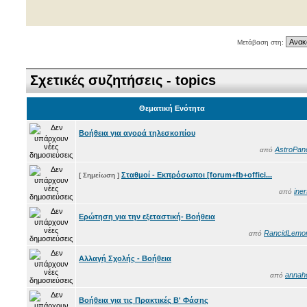
Μετάβαση στη:
Σχετικές συζητήσεις - topics
Θεματική Ενότητα
Βοήθεια για αγορά τηλεσκοπίου
AstroPan
από
Σταθμοί - Εκπρόσωποι [forum+fb+offici...
[ Σημείωση ]
iner
από
Ερώτηση για την εξεταστική- Βοήθεια
RancidLemo
από
Αλλαγή Σχολής - Βοήθεια
annah
από
Βοήθεια για τις Πρακτικές Β' Φάσης