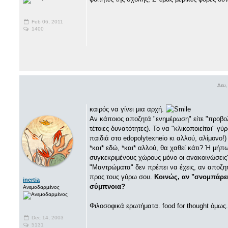
Feb 06, 2011
1400
Δευ,
καιρός να γίνει μια αρχή.
Αν κάποιος αποζητά "ενημέρωση" είτε "προβολ
τέτοιες δυνατότητες). Το να "κλικοποιείται" γ
παιδιά στο edopolytexneio κι αλλού, αλίμονο!)
*και* εδώ, *και* αλλού, θα χαθεί κάτι? Ή μή
συγκεκριμένους χώρους μόνο οι ανακοινώσεις
"Μαντρώματα" δεν πρέπει να έχεις, αν αποζη
προς τους γύρω σου.
Κοινώς, αν "σνομπάρει
inertia
σύμπνοια?
Ανεμοδαρμένος
Φιλοσοφικά ερωτήματα. food for thought όμως
Dec 14, 2003
5131