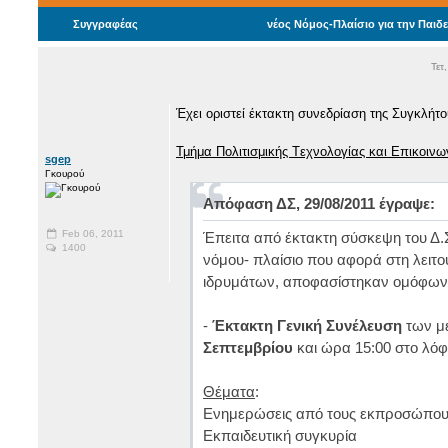
Συγγραφέας
νέος Νόμος-Πλαίσιο για την Παιδ
Τετ
Έχει οριστεί έκτακτη συνεδρίαση της Συγκλήτ
Τμήμα Πολιτισμικής Tεχνολογίας και Επικοινω
sgep
Γκουρού
Απόφαση ΔΣ, 29/08/2011 έγραψε:
Feb 06, 2011
Έπειτα από έκτακτη σύσκεψη του Δ.Σ
1400
νόμου- πλαίσιο που αφορά στη λειτ
ιδρυμάτων, αποφασίστηκαν ομόφων
-
Έκτακτη Γενική Συνέλευση
των μ
Σεπτεμβρίου
και ώρα 15:00 στο λό
Θέματα
:
Ενημερώσεις από τους εκπροσώπους
Εκπαιδευτική συγκυρία