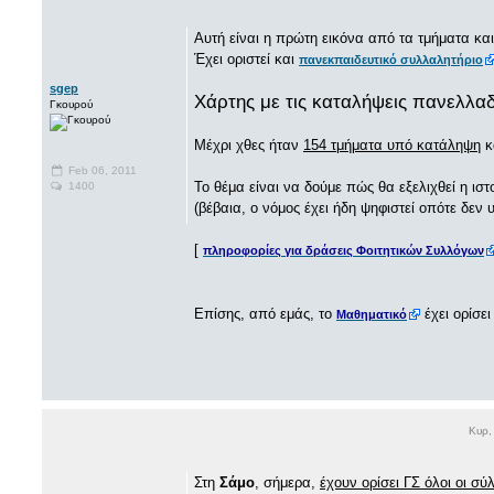
Αυτή είναι η πρώτη εικόνα από τα τμήματα και
Έχει οριστεί και
πανεκπαιδευτικό συλλαλητήριο
sgep
Χάρτης με τις καταλήψεις πανελλα
Γκουρού
Μέχρι χθες ήταν
154 τμήματα υπό κατάληψη
κ
Feb 06, 2011
Το θέμα είναι να δούμε πώς θα εξελιχθεί η ιστ
1400
(βέβαια, ο νόμος έχει ήδη ψηφιστεί οπότε δεν 
[
πληροφορίες για δράσεις Φοιτητικών Συλλόγων
Επίσης, από εμάς, το
έχει ορίσε
Μαθηματικό
Κυρ,
Στη
Σάμο
, σήμερα,
έχουν ορίσει ΓΣ όλοι οι σ