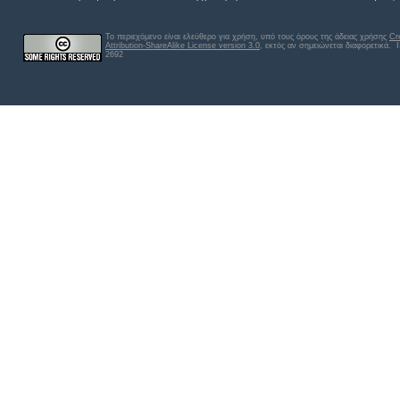
Το περιεχόμενο είναι ελεύθερο για χρήση, υπό τους όρους της άδειας χρήσης
Cr
Attribution-ShareAlike License version 3.0
, εκτός αν σημειώνεται διαφορετικά
. 
2692