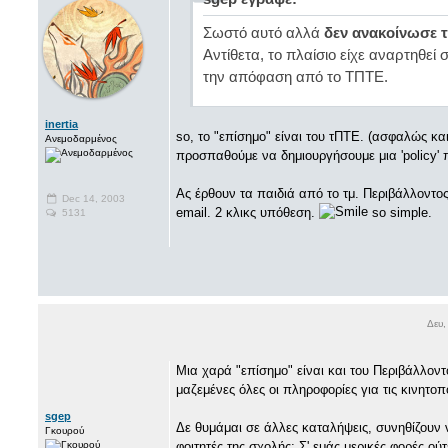
Σωστό αυτό αλλά
δεν ανακοίνωσε 
Αντίθετα, το πλαίσιο είχε αναρτηθεί 
την απόφαση από το ΤΠΤΕ.
inertia
so, το "επίσημο" είναι του τΠΤΕ. (ασφαλώς κα
Ανεμοδαρμένος
προσπαθούμε να δημιουργήσουμε μια 'policy' 
Ας έρθουν τα παιδιά από το τμ. Περιβάλλοντος
Dec 14, 2003
email. 2 κλικς υπόθεση.
so simple.
5131
Δευ,
Mια χαρά "επίσημο" είναι και του Περιβάλλοντο
μαζεμένες όλες οι πληροφορίες για τις κινητοπ
sgep
Δε θυμάμαι σε άλλες καταλήψεις, συνηθίζουν
Γκουρού
φοιτητές της σχολής; Σ' εμάς μερικές φορές ού