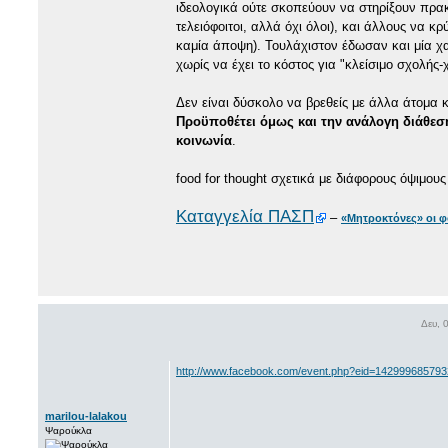
ιδεολογικά ούτε σκοπεύουν να στηρίξουν πρακτ
τελειόφοιτοι, αλλά όχι όλοι), και άλλους να 
καμία άποψη). Τουλάχιστον έδωσαν και μία χ
χωρίς να έχει το κόστος για "κλείσιμο σχολής-
Δεν είναι δύσκολο να βρεθείς με άλλα άτομα κ
Προϋποθέτει όμως και την ανάλογη διάθεση
κοινωνία
.
food for thought σχετικά με διάφορους όψιμους
Καταγγελία ΠΑΣΠ
–
«Μητροκτόνες» οι φ
Δευ, 
http://www.facebook.com/event.php?eid=14299968579
marilou-lalakou
Ψαρούκλα