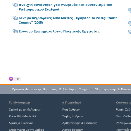
ανοιχτή συνάντηση για γνωριμία και συντονισμό του
Ραδιοφωνικού Σταθμού
Κινηματογραφικές Cine-Ματιές - Προβολή ταινίας: "North
Country" (2005)
Σύντομο Ερωτηματολόγιο Πτυχιακής Εργασίας
Γραφείο Φοιτητικής Μέριμνας
Βιβλιοθήκη
Yπηρεσία Πληροφορικής & Επικο
Το MyAegean
e-Περιοδικό
Κοινότητ
Σχετικά με το MyAegean
Ροή άρθρων
Forum Συζ
Press Kit - Media Kit
Στήλες άρθρων
ΦωτοGalle
Αφίσες
&
Εικονίδια
Αρθρογραφία & Συντάκτες
Ραδιόφωνο
Επικοινωνία με την Ομάδα
Αρχείο άρθρων
Φοιτητικές