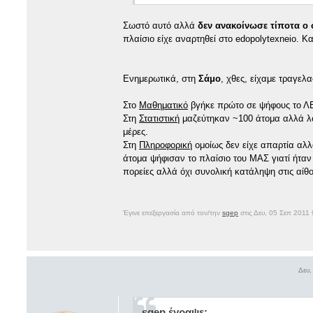
Σωστό αυτό αλλά
δεν ανακοίνωσε τίποτα ο
πλαίσιο είχε αναρτηθεί στο edopolytexneio. 
Ενημερωτικά, στη
Σάμο
, χθες, είχαμε τραγελ
Στο
Μαθηματικό
βγήκε πρώτο σε ψήφους το ΛΕ
Στη
Στατιστική
μαζεύτηκαν ~100 άτομα αλλά λό
μέρες.
Στη
Πληροφορική
ομοίως δεν είχε απαρτία αλλ
άτομα ψήφισαν το πλαίσιο του ΜΑΣ γιατί ήταν
πορείες αλλά όχι συνολική κατάληψη στις αίθο
Έγινε επεξεργασία από τον/την
sgep
στις Δευ, 05 Σεπ 2011 
Δευ,
sgep έγραψε: