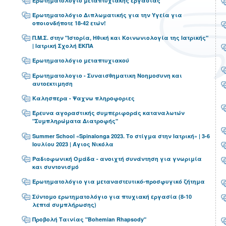
Ερωτηματολογιο μεταπτυχιακης εργασιας
Ερωτηματολόγιο Διπλωματικής για την Υγεία για
οποιονδήποτε 18-42 ετών!
Π.Μ.Σ. στην "Ιστορία, Ηθική και Κοινωνιολογία της Ιατρικής"
| Ιατρική Σχολή ΕΚΠΑ
Ερωτηματολόγιο μεταπτυχιακού
Ερωτηματολογιο - Συναισθηματικη Νοημοσυνη και
αυτοεκτιμηση
Καλησπερα - Ψαχνω πληροφοριες
Έρευνα αγοραστικής συμπεριφοράς καταναλωτών
"Συμπληρώματα Διατροφής"
Summer School «Spinalonga 2023. Το στίγμα στην Ιατρική» | 3-6
Ιουλίου 2023 | Άγιος Νικόλα
Ραδιοφωνική Ομάδα - ανοιχτή συνάντηση για γνωριμία
και συντονισμό
Ερωτηματολόγιο για μεταναστευτικό-προσφυγικό ζήτημα
Σύντομο ερωτηματολόγιο για πτυχιακή εργασία (8-10
λεπτά συμπλήρωσης)
Προβολή Ταινίας "Bohemian Rhapsody"