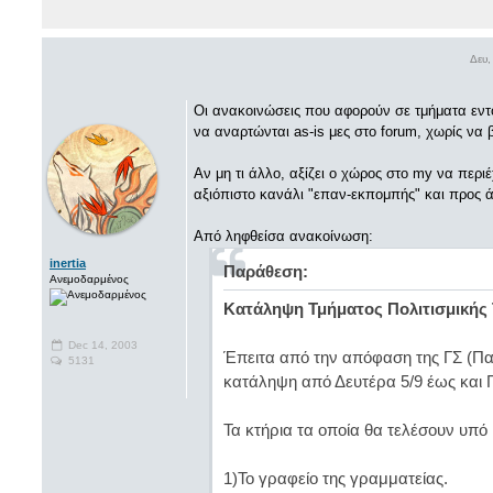
Δευ,
Οι ανακοινώσεις που αφορούν σε τμήματα εντό
να αναρτώνται as-is μες στο forum, χωρίς να 
Αν μη τι άλλο, αξίζει ο χώρος στο my να περιέ
αξιόπιστο κανάλι "επαν-εκπομπής" και προς 
Από ληφθείσα ανακοίνωση:
inertia
Παράθεση:
Ανεμοδαρμένος
Κατάληψη Τμήματος Πολιτισμικής 
Dec 14, 2003
Έπειτα από την απόφαση της ΓΣ (Πα
5131
κατάληψη από Δευτέρα 5/9 έως και 
Τα κτήρια τα οποία θα τελέσουν υπό 
1)Το γραφείο της γραμματείας.