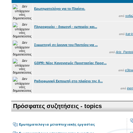
Ερωτηματολόγιο για το Πλαίσιο.
sofia
από
Πληροφορίες - διαμονή - εμπειρίες και...
kat-k
από
Συμμετοχή σε έρευνα του Παντείου για ...
Aris_Pantei
από
GDPR: Νέος Κανονισμός Προστασίας Προσ...
e3isw
από
Ραδιοφωνική Εκπομπή στο πλαίσιο της δ...
iner
από
Πρόσφατες συζητήσεις - topics
Ερωτηματολογια μεταπτυχιακής εργασίας