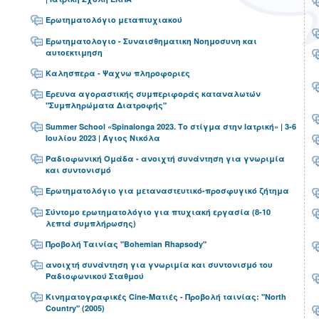
Ερωτηματολόγιο μεταπτυχιακού
Ερωτηματολογιο - Συναισθηματικη Νοημοσυνη και
αυτοεκτιμηση
Καλησπερα - Ψαχνω πληροφοριες
Έρευνα αγοραστικής συμπεριφοράς καταναλωτών
"Συμπληρώματα Διατροφής"
Summer School «Spinalonga 2023. Το στίγμα στην Ιατρική» | 3-6
Ιουλίου 2023 | Άγιος Νικόλα
Ραδιοφωνική Ομάδα - ανοιχτή συνάντηση για γνωριμία
και συντονισμό
Ερωτηματολόγιο για μεταναστευτικό-προσφυγικό ζήτημα
Σύντομο ερωτηματολόγιο για πτυχιακή εργασία (8-10
λεπτά συμπλήρωσης)
Προβολή Ταινίας "Bohemian Rhapsody"
ανοιχτή συνάντηση για γνωριμία και συντονισμό του
Ραδιοφωνικού Σταθμού
Κινηματογραφικές Cine-Ματιές - Προβολή ταινίας: "North
Country" (2005)