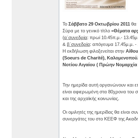
Το
Σάββατο 29 Οκτωβρίου 2011
θα 
Σύρα με το γενικό τίτλο
«Θέματα αρ
(
α΄συνεδρία
: πρωί 10.45π.μ.- 13.45μ
&
β΄συνεδρία
: απόγευμα 17.45μ.μ. - 
Η εκδήλωση φιλοξενείται στην
Αίθο
(Soeurs de Charité), Καλομενοπο
Νοτίου Αιγαίου ( Πρώην Νομαρχί
Την ημερίδα αυτή οργανώνουν και επ
είναι αφιερωμένη στα 80χρονα του 
και της αρχαϊκής κοινωνίας.
Οι ομιλητές της ημερίδας θα είναι 
συνεργάτες του στο ΚΕΕΦ της Ακαδ