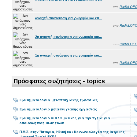
RadioLOF
από
ανοιχτή συνάντηση για γνωριμία και επ...
RadioLOF
από
2η ανοιχτή συνάντηση για γνωριμία και...
RadioLOF
από
1η ανοιχτή συνάντηση για γνωριμία και...
RadioLOF
από
Πρόσφατες συζητήσεις - topics
Ερωτηματολογια μεταπτυχιακής εργασίας
Ερωτηματολογιο μεταπτυχιακης εργασιας
Ερωτηματολόγιο Διπλωματικής για την Υγεία για
οποιονδήποτε 18-42 ετών!
Π.Μ.Σ. στην "Ιστορία, Ηθική και Κοινωνιολογία της Ιατρικής"
| Ιατρική Σχολή ΕΚΠΑ