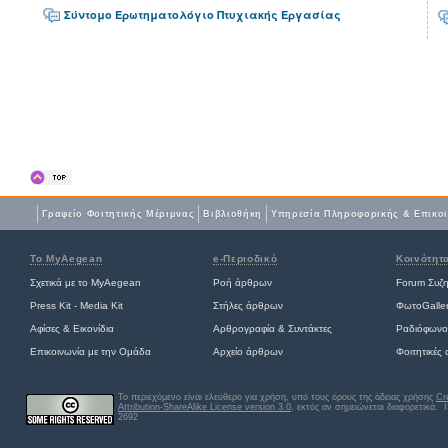
Σύντομο Ερωτηματολόγιο Πτυχιακής Εργασίας
Γραφείο Φοιτητικής Μέριμνας
Βιβλιοθήκη
Yπηρεσία Πληροφορικής & Επικο
Το MyAegean
e-Περιοδικό
Κοινότητ
Σχετικά με το MyAegean
Ροή άρθρων
Forum Συζ
Press Kit - Media Kit
Στήλες άρθρων
ΦωτοGalle
Αφίσες
&
Εικονίδια
Αρθρογραφία & Συντάκτες
Ραδιόφωνο
Επικοινωνία με την Ομάδα
Αρχείο άρθρων
Φοιτητικές
Το περιεχόμενο είναι ελεύθερο για χρήση, υπό τους όρους της άδειας χρήσης
Cr
Attribution-ShareAlike License version 3.0
, εκτός αν σημειώνεται διαφορετικά
. 
2692