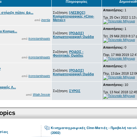
α
Πληροφορίες
Δημοσιεύθ
Απαντήσεις:
1
 στήριξη πύλης &q...
Συζήτηση:
[ΛΕΣΒΟΣ]
Κινηματογραφικές «Cine-
Τρι, 25 Οκτ 2022 1:13
inertia
Ματιές»
από
Απαντήσεις:
1
 Κινημα...
Συζήτηση:
[ΡΟΔΟΣ]
Τετ, 29 Μάϊ 2019 8:17
Κινηματογραφική Ομάδα
konstantinaats
από
Απαντήσεις:
0
Συζήτηση:
ΡΟΔΟΣ -
Παρ, 17 Μάϊ 2019 12:
Φοιτητικές Ομάδες
konstantinaats
από
Απαντήσεις:
0
ν
Συζήτηση:
[ΡΟΔΟΣ]
Πεμ, 13 Δεκ 2018 12:0
Κινηματογραφική Ομάδα
konstantinaats
από
Απαντήσεις:
10
φικής Λ...
Συζήτηση:
ΣΥΡΟΣ
Τρι, 13 Νοέ 2018 12:4
WaitrJessie
από
opics
Κινηματογραφικές Cine-Ματιές - Προβολή ταινία
σίας
(2002)