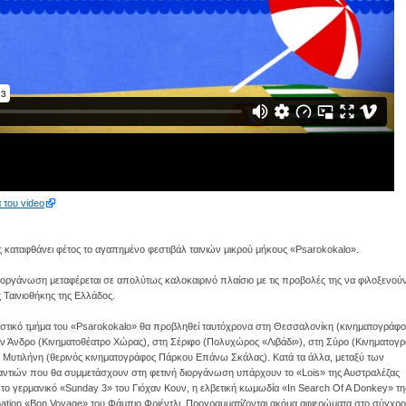
 του video
ς καταφθάνει φέτος το αγαπημένο φεστιβάλ ταινιών μικρού μήκους «Psarokokalo».
ιοργάνωση μεταφέρεται σε απολύτως καλοκαιρινό πλαίσιο με τις προβολές της να φιλοξενούν
ς Ταινιοθήκης της Ελλάδος.
ιστικό τμήμα του «Psarokokalo» θα προβληθεί ταυτόχρονα στη Θεσσαλονίκη (κινηματογράφο
ν Άνδρο (Κινηματοθέατρο Χώρας), στη Σέριφο (Πολυχώρος «Λιβάδι»), στη Σύρο (Κινηματογ
η Μυτιλήνη (θερινός κινηματογράφος Πάρκου Επάνω Σκάλας). Κατά τα άλλα, μεταξύ των
αντιών που θα συμμετάσχουν στη φετινή διοργάνωση υπάρχουν το «Lois» της Αυστραλέζας
 το γερμανικό «Sunday 3» του Γιόχαν Κουν, η ελβετική κωμωδία «In Search Of A Donkey» τη
imation «Βon Voyage» του Φάμπιο Φριέντλι. Προγραμματίζονται ακόμα αφιερώματα στο σύγχρ