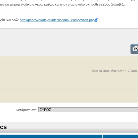
λωνικό μικρομηκάδικο σινεμά, καθώς και στον πορτογάλο σκηνοθέτη Ζοάο Σαλαβίζα.
είτε και εδώ:
http://psarokokalo.gr/international_competition.php
Όλες οι Ώρες είναι GMT + 2 Ώρε
Μετάβαση στη:
ics