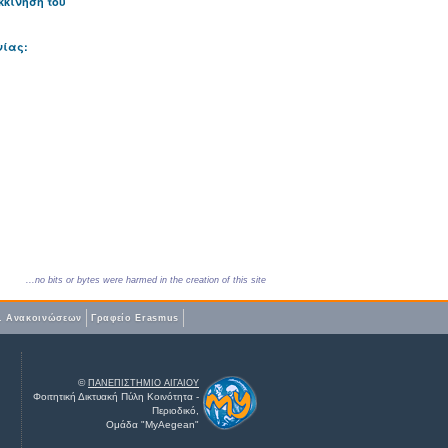
κκίνηση του
νίας:
...no bits or bytes were harmed in the creation of this site
. Ανακοινώσεων
Γραφείο Erasmus
©
ΠΑΝΕΠΙΣΤΗΜΙΟ ΑΙΓΑΙΟΥ
Φοιτητική Δικτυακή Πύλη Κοινότητα -
Περιοδικό,
Ομάδα "
MyAegean
"