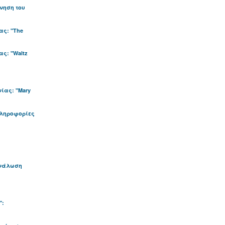
νηση του
ας: "The
ς: "Waltz
ίας: "Mary
πληροφορίες
ανάλωση
":