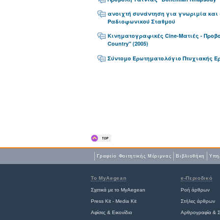
ανοιχτή συνάντηση για γνωριμία και 
Ραδιοφωνικού Σταθμού
Κινηματογραφικές Cine-Ματιές - Προβο
Country" (2005)
Σύντομο Ερωτηματολόγιο Πτυχιακής 
Γραφείο Φοιτητικής Μέριμνας
Βιβλιοθήκη
Yπη
Το MyAegean
e-Περιοδικό
Σχετικά με το MyAegean
Ροή άρθρων
Press Kit - Media Kit
Στήλες άρθρων
Αφίσες
&
Εικονίδια
Αρθρογραφία & Σ