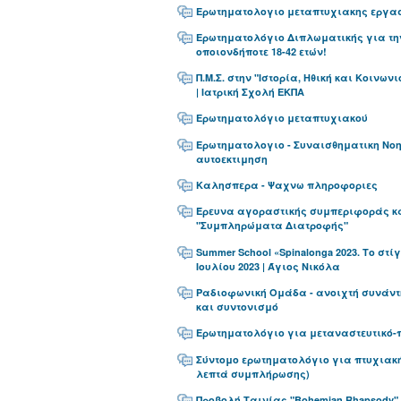
Ερωτηματολογιο μεταπτυχιακης εργα
Ερωτηματολόγιο Διπλωματικής για τη
οποιονδήποτε 18-42 ετών!
Π.Μ.Σ. στην "Ιστορία, Ηθική και Κοινων
| Ιατρική Σχολή ΕΚΠΑ
Ερωτηματολόγιο μεταπτυχιακού
Ερωτηματολογιο - Συναισθηματικη Νο
αυτοεκτιμηση
Καλησπερα - Ψαχνω πληροφοριες
Έρευνα αγοραστικής συμπεριφοράς 
"Συμπληρώματα Διατροφής"
Summer School «Spinalonga 2023. Το στίγ
Ιουλίου 2023 | Άγιος Νικόλα
Ραδιοφωνική Ομάδα - ανοιχτή συνάντ
και συντονισμό
Ερωτηματολόγιο για μεταναστευτικό-
Σύντομο ερωτηματολόγιο για πτυχιακή
λεπτά συμπλήρωσης)
Προβολή Ταινίας "Bohemian Rhapsody"