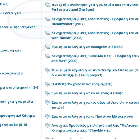
σιας
ανοιχτή συνάντηση για γνωριμία και επανεκκί
Ραδιοφωνικού Σταθμού
ν Υγεία για
Κινηματογραφικές Cine-Ματιές - Προβολή ταινί
Breadwinner" (2017)
ιολογία της Ιατρικής"
Κινηματογραφικές Cine-Ματιές - Προβολή ταινία
with Bashir" (2008)
Ερωτηματολόγιο για Instagram & TikTok
ημοσυνη και
Κινηματογραφικές "Cine-Ματιές" - Προβολή ταιν
and Max" (2009)
Μια ευρεσιτεχνία για Αντισεισμικό Σύστημα (
καταναλωτών
& ανάπτυξη-εξέλιξη project)
[ΣΑΜΟΣ] Ψαχνεστε να τζαμαρετε;
μα στην Ιατρική» | 3-6
Ερωτηματολόγιο για κατοίκους Αττικής
ηση για γνωριμία
Ερωτηματολόγιο για τις νέες τάσεις στην κατ
ποτών!
προσφυγικό ζήτημα
Ερωτηματολόγιο για το Πράσινο Μάρκετινγκ
 εργασία (8-10
Ανοιχτές Προβολές με στήριξη πύλης "MyAegean
Κινηματογραφικές "Cine-Ματιές"