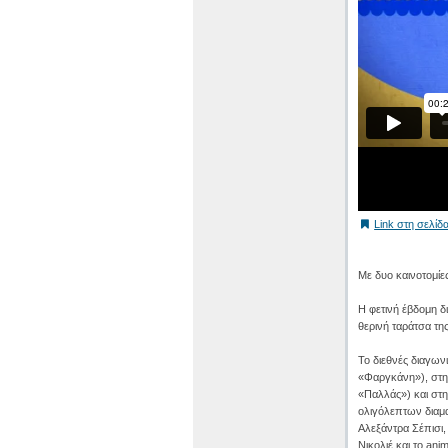
Link στη σελίδα
Με δυο καινοτομίε
Η φετινή έβδομη δ
θερινή ταράτσα τη
Το διεθνές διαγων
«Φαργκάνη»), στη
«Παλλάς») και στ
ολιγόλεπτων διαμ
Αλεξάντρα Σέπισι,
Νικολιέ και το an