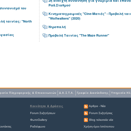
2η ανοιχτή συνάντηση για γνωριμία και επανε
Ραδ.Σταθμού
συντονισμό του
Κινηματογραφικές "Cine-Ματιές" - Προβολή ται
"Wolfwalkers" (2020)
λή ταινίας: "North
Ντροπαλή
Εργασίας
Προβολή Ταινίας "The Maze Runner"
ρεσία Πληροφορικής & Επικοινωνιών
Δ.Α.Σ.Τ.Α.
Γραφείο Διασύνδεσης
Υπηρεσία Ηλ
Κοινότητα & Δράσεις
Αρθρα - Νέα
Forum Συζητήσεων
Forum Συζητήσεις
ΦωτοGallery
Blog τελευταία νέα
υντάκτες
Ραδιόφωνο
Χρήση-όροι Ιστότοπου