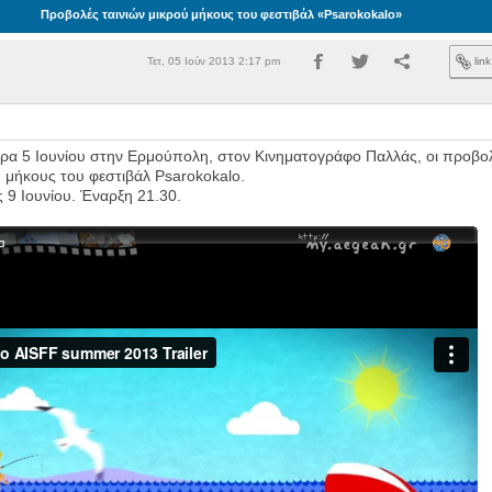
Προβολές ταινιών μικρού μήκους του φεστιβάλ «Psarokokalo»
Τετ, 05 Ιούν 2013 2:17 pm
lin
ερα 5 Ιουνίου στην Ερμούπολη, στον Κινηματογράφο Παλλάς, οι προβο
ύ μήκους του φεστιβάλ Psarokokalo.
 9 Ιουνίου. Έναρξη 21.30.