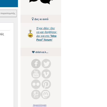
k παραπομπής
Δες κι αυτό
Έχεις ιδέες; Θες
να μας βοηθήσεις;
λές
Δες και στο
"Idea
Pool" forum
!
σόσιαλ...
περισσότερα»