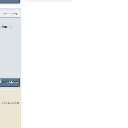
k παραπομπής
είναι η
ς (ώρα Ελλάδας)