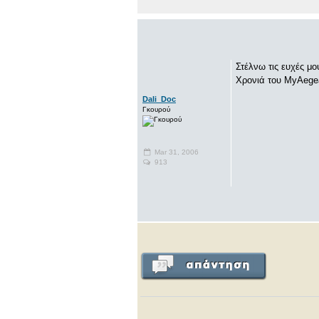
Στέλνω τις ευχές μο
Χρονιά του MyAege
Dali_Doc
Γκουρού
Mar 31, 2006
913