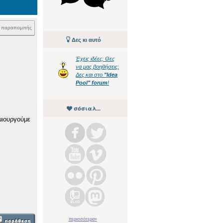
k παραπομπής
Δες κι αυτό
Έχεις ιδέες; Θες
να μας βοηθήσεις;
Δες και στο
"Idea
Pool" forum
!
σόσιαλ...
μιουργούμε
περισσότερα»