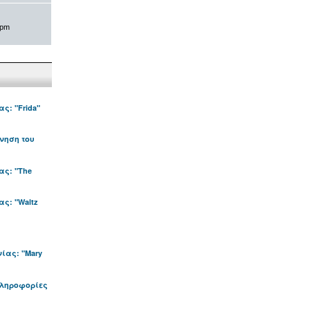
 pm
ς: "Frida"
νηση του
ας: "The
ς: "Waltz
ίας: "Mary
πληροφορίες