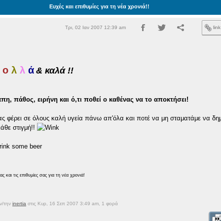
Ευχές και επιθυμίες για τη νέα χρονιά!!
Τρι, 02 Ιαν 2007 12:39 am
lin
ο
λ
λ
ά
& καλά !!
άπη, πάθος, ειρήνη και ό,τι ποθεί ο καθένας να το αποκτήσει!
ας φέρει σε όλους καλή υγεία πάνω απ'όλα και ποτέ να μη σταματάμε να δη
κάθε στιγμή!!
ας και τις επιθυμίες σας για τη νέα χρονιά!
ον/την
inertia
στις Κυρ, 16 Σεπ 2007 3:49 am, 1 φορά