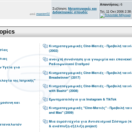
Απαντήσεις:
6
Συζήτηση:
Μεταπτυχιακές και
Τετ, 11 Οκτ 2006 2:38
Διδακτορικές σπουδές
master01
από
opics
Κινηματογραφικές Cine-Ματιές - Προβολή ταινία
σίας
(2002)
σιας
ανοιχτή συνάντηση για γνωριμία και επανεκκί
Ραδιοφωνικού Σταθμού
ν Υγεία για
Κινηματογραφικές Cine-Ματιές - Προβολή ταινί
Breadwinner" (2017)
ιολογία της Ιατρικής"
Κινηματογραφικές Cine-Ματιές - Προβολή ταινία
with Bashir" (2008)
Ερωτηματολόγιο για Instagram & TikTok
ημοσυνη και
Κινηματογραφικές "Cine-Ματιές" - Προβολή ταιν
and Max" (2009)
Μια ευρεσιτεχνία για Αντισεισμικό Σύστημα (
καταναλωτών
& ανάπτυξη-εξέλιξη project)