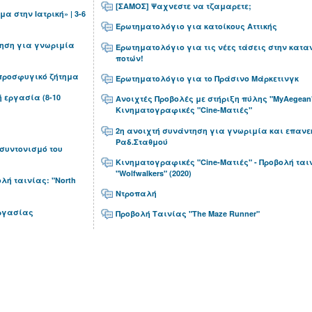
[ΣΑΜΟΣ] Ψαχνεστε να τζαμαρετε;
μα στην Ιατρική» | 3-6
Ερωτηματολόγιο για κατοίκους Αττικής
ηση για γνωριμία
Ερωτηματολόγιο για τις νέες τάσεις στην κατ
ποτών!
προσφυγικό ζήτημα
Ερωτηματολόγιο για το Πράσινο Μάρκετινγκ
 εργασία (8-10
Ανοιχτές Προβολές με στήριξη πύλης "MyAegean
Κινηματογραφικές "Cine-Ματιές"
2η ανοιχτή συνάντηση για γνωριμία και επανε
Ραδ.Σταθμού
συντονισμό του
Κινηματογραφικές "Cine-Ματιές" - Προβολή ται
"Wolfwalkers" (2020)
λή ταινίας: "North
Ντροπαλή
Εργασίας
Προβολή Ταινίας "The Maze Runner"