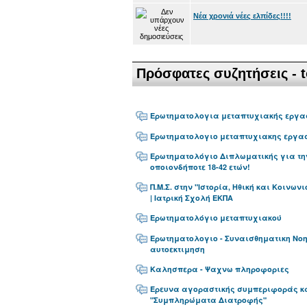
Nέα χρονιά νέες ελπίδες!!!!
Πρόσφατες συζητήσεις - t
Ερωτηματολογια μεταπτυχιακής εργα
Ερωτηματολογιο μεταπτυχιακης εργα
Ερωτηματολόγιο Διπλωματικής για τη
οποιονδήποτε 18-42 ετών!
Π.Μ.Σ. στην "Ιστορία, Ηθική και Κοινων
| Ιατρική Σχολή ΕΚΠΑ
Ερωτηματολόγιο μεταπτυχιακού
Ερωτηματολογιο - Συναισθηματικη Νο
αυτοεκτιμηση
Καλησπερα - Ψαχνω πληροφοριες
Έρευνα αγοραστικής συμπεριφοράς 
"Συμπληρώματα Διατροφής"