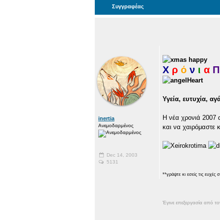
Συγγραφέας
Χ
ρ
ό
ν
ι
α
Π
Υγεία, ευτυχία, αγ
Η νέα χρονιά 2007 
inertia
Ανεμοδαρμένος
και να χαιρόμαστε 
Dec 14, 2003
5131
**γράψτε κι εσείς τις ευχές σ
Έγινε επεξεργασία από τ