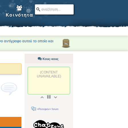
Κοινότητα
νο αντίγραφο αυτού το οποίο και
Κους-κους
(CONTENT
UNAVAILABLE)
«Ρεσεψιόν» forum