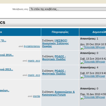
Μετάβαση στη:
ics
τα
Πληροφορίες
Δημοσιεύθ
Απαντήσεις:
1
"Ο...
Συζήτηση:
[ΛΕΣΒΟΣ]
Χορευτικός Σύλλογος
Δευ, 20 Οκτ 2014 10:
kyriakiorianou
Ορφέας
από
Απαντήσεις:
0
νιά 2014...
Συζήτηση:
ΡΟΔΟΣ -
Σαβ, 13 Σεπ 2014 8:4
Φοιτητικές Ομάδες
mario_eco
από
Απαντήσεις:
4
ιά 2013...
Συζήτηση:
ΡΟΔΟΣ -
Σαβ, 07 Σεπ 2013 9:4
Φοιτητικές Ομάδες
mario_eco
από
Απαντήσεις:
0
 ακόμη..
Συζήτηση:
Ανακοινώσεις &
Παρ, 31 Δεκ 2010 4:5
Κανονισμοί Forum
inertia
από