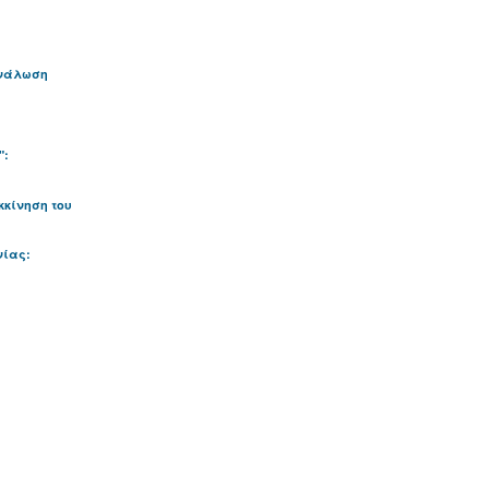
ανάλωση
":
κκίνηση του
νίας: