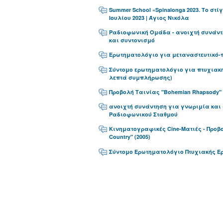
Summer School «Spinalonga 2023. Το στίγ
Ιουλίου 2023 | Άγιος Νικόλα
Ραδιοφωνική Ομάδα - ανοιχτή συνάντ
και συντονισμό
Ερωτηματολόγιο για μεταναστευτικό-
Σύντομο ερωτηματολόγιο για πτυχιακή
λεπτά συμπλήρωσης)
Προβολή Ταινίας "Bohemian Rhapsody"
ανοιχτή συνάντηση για γνωριμία και 
Ραδιοφωνικού Σταθμού
Κινηματογραφικές Cine-Ματιές - Προβο
Country" (2005)
Σύντομο Ερωτηματολόγιο Πτυχιακής 