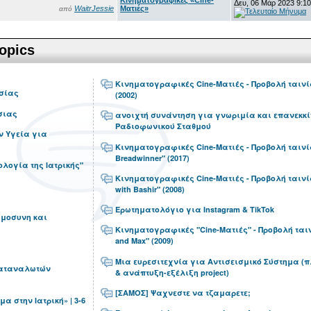
Δευ, 06 Μάρ 2023 9:1
WaitrJessie
Ματιές»
από
opics
Κινηματογραφικές Cine-Ματιές - Προβολή ταινία
σίας
(2002)
σιας
ανοιχτή συνάντηση για γνωριμία και επανεκκί
Ραδιοφωνικού Σταθμού
ν Υγεία για
Κινηματογραφικές Cine-Ματιές - Προβολή ταινί
Breadwinner" (2017)
ιολογία της Ιατρικής"
Κινηματογραφικές Cine-Ματιές - Προβολή ταινία
with Bashir" (2008)
Ερωτηματολόγιο για Instagram & TikTok
ημοσυνη και
Κινηματογραφικές "Cine-Ματιές" - Προβολή ταιν
and Max" (2009)
Μια ευρεσιτεχνία για Αντισεισμικό Σύστημα (
καταναλωτών
& ανάπτυξη-εξέλιξη project)
[ΣΑΜΟΣ] Ψαχνεστε να τζαμαρετε;
μα στην Ιατρική» | 3-6