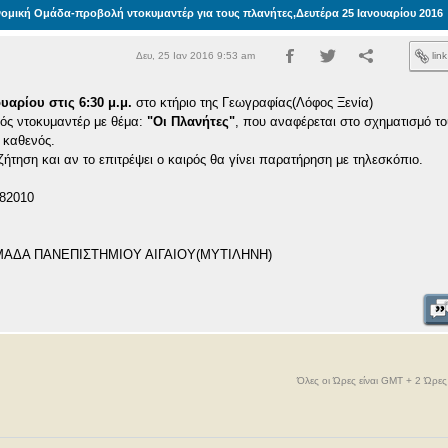
ομική Ομάδα-προβολή ντοκυμαντέρ για τους πλανήτες,Δευτέρα 25 Ιανουαρίου 2016
Δευ, 25 Ιαν 2016 9:53 am
lin
υαρίου στις 6:30 μ.μ.
στο κτήριο της Γεωγραφίας(Λόφος Ξενία)
νός ντοκυμαντέρ με θέμα:
"Οι Πλανήτες"
, που αναφέρεται στο σχηματισμό το
 καθενός.
ήτηση και αν το επιτρέψει ο καιρός θα γίνει παρατήρηση με τηλεσκόπιο.
882010
ΑΔΑ ΠΑΝΕΠΙΣΤΗΜΙΟΥ ΑΙΓΑΙΟΥ(ΜΥΤΙΛΗΝΗ)
Όλες οι Ώρες είναι GMT + 2 Ώρε