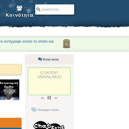
Κοινότητα
νο αντίγραφο αυτού το οποίο και
Κους-κους
(CONTENT
UNAVAILABLE)
«Ρεσεψιόν» forum