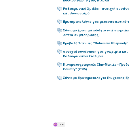
Ιουλίου 2023 | Άγιος Νικόλα
Ραδιοφωνική Ομάδα - ανοιχτή συνάντ
και συντονισμό
Ερωτηματολόγιο για μεταναστευτικό-
Σύντομο ερωτηματολόγιο για πτυχιακή
λεπτά συμπλήρωσης)
Προβολή Ταινίας "Bohemian Rhapsody"
ανοιχτή συνάντηση για γνωριμία και 
Ραδιοφωνικού Σταθμού
Κινηματογραφικές Cine-Ματιές - Προβο
Country" (2005)
Σύντομο Ερωτηματολόγιο Πτυχιακής 