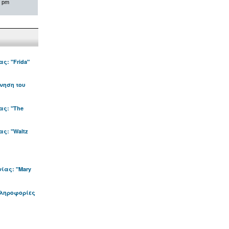
0 pm
ς: "Frida"
νηση του
ας: "The
ς: "Waltz
ίας: "Mary
πληροφορίες