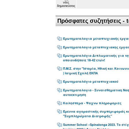
Πρόσφατες συζητήσεις - t
Ερωτηματολογια μεταπτυχιακής εργα
Ερωτηματολογιο μεταπτυχιακης εργα
Ερωτηματολόγιο Διπλωματικής για τη
οποιονδήποτε 18-42 ετών!
Π.Μ.Σ. στην "Ιστορία, Ηθική και Κοινων
| Ιατρική Σχολή ΕΚΠΑ
Ερωτηματολόγιο μεταπτυχιακού
Ερωτηματολογιο - Συναισθηματικη Νο
αυτοεκτιμηση
Καλησπερα - Ψαχνω πληροφοριες
Έρευνα αγοραστικής συμπεριφοράς 
"Συμπληρώματα Διατροφής"
Summer School «Spinalonga 2023. Το στίγ