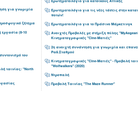
Ερωτηματολόγιο για κατοίκους Αττικής
ηση για γνωριμία
Ερωτηματολόγιο για τις νέες τάσεις στην κατ
ποτών!
προσφυγικό ζήτημα
Ερωτηματολόγιο για το Πράσινο Μάρκετινγκ
 εργασία (8-10
Ανοιχτές Προβολές με στήριξη πύλης "MyAegean
Κινηματογραφικές "Cine-Ματιές"
2η ανοιχτή συνάντηση για γνωριμία και επανε
Ραδ.Σταθμού
συντονισμό του
Κινηματογραφικές "Cine-Ματιές" - Προβολή ται
"Wolfwalkers" (2020)
λή ταινίας: "North
Ντροπαλή
Εργασίας
Προβολή Ταινίας "The Maze Runner"