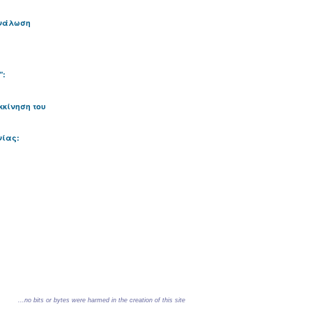
ανάλωση
":
κκίνηση του
νίας:
...no bits or bytes were harmed in the creation of this site