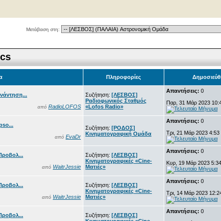
Μετάβαση στη:
ics
α
Πληροφορίες
Δημοσιεύθ
Απαντήσεις:
0
νάντηση...
Συζήτηση:
[ΛΕΣΒΟΣ]
Ραδιοφωνικός Σταθμός
Παρ, 31 Μάρ 2023 10:
RadioLOFOS
«Lofos Radio»
από
Απαντήσεις:
0
so...
Συζήτηση:
[ΡΟΔΟΣ]
Τρι, 21 Μάρ 2023 4:53
Κινηματογραφική Ομάδα
EvaDr
από
Απαντήσεις:
0
Προβολ...
Συζήτηση:
[ΛΕΣΒΟΣ]
Κινηματογραφικές «Cine-
Κυρ, 19 Μάρ 2023 5:3
WaitrJessie
Ματιές»
από
Απαντήσεις:
0
Προβολ...
Συζήτηση:
[ΛΕΣΒΟΣ]
Κινηματογραφικές «Cine-
Τρι, 14 Μάρ 2023 12:2
WaitrJessie
Ματιές»
από
Απαντήσεις:
0
Προβολ...
Συζήτηση:
[ΛΕΣΒΟΣ]
Κινηματογραφικές «Cine-