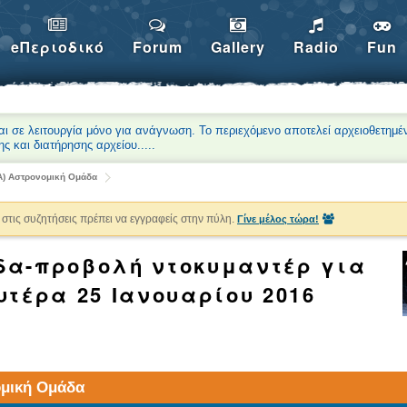
eΠεριοδικό
Forum
Gallery
Radio
Fun
αι σε λειτουργία μόνο για ανάγνωση. Το περιεχόμενο αποτελεί αρχειοθετημέ
ης και διατήρησης αρχείου.
....
Α) Αστρονομική Ομάδα
στις συζητήσεις πρέπει να εγγραφείς στην πύλη.
Γίνε μέλος τώρα!
δα-προβολή ντοκυμαντέρ για
υτέρα 25 Ιανουαρίου 2016
μική Ομάδα