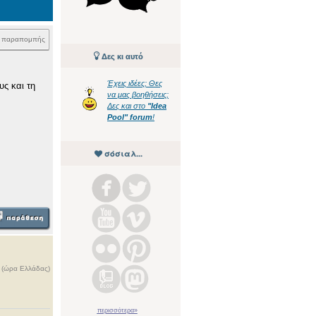
k παραπομπής
Δες κι αυτό
Έχεις ιδέες; Θες
υς και τη
να μας βοηθήσεις;
Δες και στο
"Idea
Pool" forum
!
σόσιαλ...
ς (ώρα Ελλάδας)
περισσότερα»