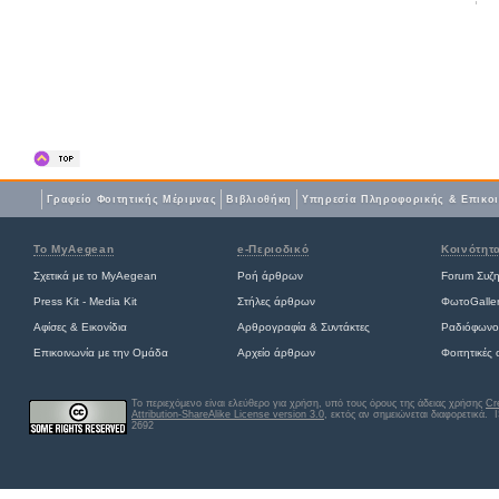
Γραφείο Φοιτητικής Μέριμνας
Βιβλιοθήκη
Yπηρεσία Πληροφορικής & Επικο
Το MyAegean
e-Περιοδικό
Κοινότητ
Σχετικά με το MyAegean
Ροή άρθρων
Forum Συζ
Press Kit - Media Kit
Στήλες άρθρων
ΦωτοGalle
Αφίσες
&
Εικονίδια
Αρθρογραφία & Συντάκτες
Ραδιόφωνο
Επικοινωνία με την Ομάδα
Αρχείο άρθρων
Φοιτητικές
Το περιεχόμενο είναι ελεύθερο για χρήση, υπό τους όρους της άδειας χρήσης
Cr
Attribution-ShareAlike License version 3.0
, εκτός αν σημειώνεται διαφορετικά
. 
2692