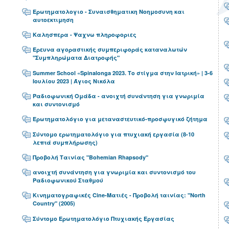
Ερωτηματολογιο - Συναισθηματικη Νοημοσυνη και
αυτοεκτιμηση
Καλησπερα - Ψαχνω πληροφοριες
Έρευνα αγοραστικής συμπεριφοράς καταναλωτών
"Συμπληρώματα Διατροφής"
Summer School «Spinalonga 2023. Το στίγμα στην Ιατρική» | 3-6
Ιουλίου 2023 | Άγιος Νικόλα
Ραδιοφωνική Ομάδα - ανοιχτή συνάντηση για γνωριμία
και συντονισμό
Ερωτηματολόγιο για μεταναστευτικό-προσφυγικό ζήτημα
Σύντομο ερωτηματολόγιο για πτυχιακή εργασία (8-10
λεπτά συμπλήρωσης)
Προβολή Ταινίας "Bohemian Rhapsody"
ανοιχτή συνάντηση για γνωριμία και συντονισμό του
Ραδιοφωνικού Σταθμού
Κινηματογραφικές Cine-Ματιές - Προβολή ταινίας: "North
Country" (2005)
Σύντομο Ερωτηματολόγιο Πτυχιακής Εργασίας