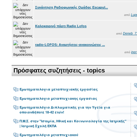
Συνάντηση Ραδιοφωνικής Ομάδας Escapul...
Lup
από
Καλοκαιρινό πάρτι Radio Lofos
Deneb_7
από
radio-LOFOS: Αναρτήσεις-ανακοινώσεις ...
iner
από
Πρόσφατες συζητήσεις - topics
Ερωτηματολογια μεταπτυχιακής εργασίας
Ερωτηματολογιο μεταπτυχιακης εργασιας
Ερωτηματολόγιο Διπλωματικής για την Υγεία για
οποιονδήποτε 18-42 ετών!
Π.Μ.Σ. στην "Ιστορία, Ηθική και Κοινωνιολογία της Ιατρικής"
| Ιατρική Σχολή ΕΚΠΑ
Ερωτηματολόγιο μεταπτυχιακού