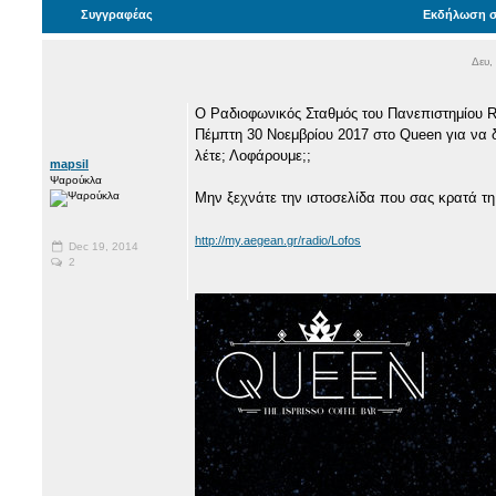
Συγγραφέας
Εκδήλωση σ
Δευ,
Ο Ραδιοφωνικός Σταθμός του Πανεπιστημίου R
Πέμπτη 30 Νοεμβρίου 2017 στο Queen για να δ
λέτε; Λοφάρουμε;;
mapsil
Ψαρούκλα
Μην ξεχνάτε την ιστοσελίδα που σας κρατά τη
http://my.aegean.gr/radio/Lofos
Dec 19, 2014
2