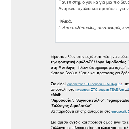
Πανεπιστήμιο γενικά για μια πιο δυ
Αναμένω σχόλια και προτάσεις για ν
Φιλικά,
Γ. Αποστολόπουλος, συντονισμός κι
Είμαστε πλέον στην ευχάριστη θέση να πούμ
την φοιτητική ομάδα-Σύλλογο Αιμοδοσίας "
στη Μυτιλήνη
. Πλέον διατηρούμε μια ισχυρή
ώστε να βρούμε λύσεις και προτάσεις για δράσ
Στο eMail
μπ
egeopetalio ΣΤΟ aegean ΤΕΛΕΙΑ gr
αποστολή στο
myaegean ΣΤΟ aegean ΤΕΛΕΙΑ gr
eMail:
"Αιμοδοσία", "Αιγαιοπετάλιο", "egeopetalio
'Σύλλογος Αιμοδοτών"
θα παραδοθεί επίσης αυτόματα στο
egeopetalio
Στα άμεσα σχέδια και προτάσεις μας είναι το 
Σύλλογο, με πληροφορίες και υλικό για μια 