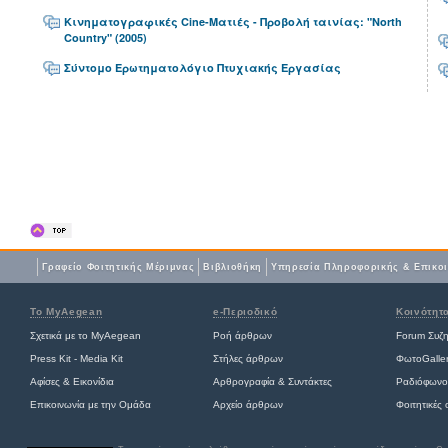
Κινηματογραφικές Cine-Ματιές - Προβολή ταινίας: "North
Country" (2005)
Σύντομο Ερωτηματολόγιο Πτυχιακής Εργασίας
Γραφείο Φοιτητικής Μέριμνας
Βιβλιοθήκη
Yπηρεσία Πληροφορικής & Επικο
Το MyAegean
e-Περιοδικό
Κοινότητ
Σχετικά με το MyAegean
Ροή άρθρων
Forum Συζ
Press Kit - Media Kit
Στήλες άρθρων
ΦωτοGalle
Αφίσες
&
Εικονίδια
Αρθρογραφία & Συντάκτες
Ραδιόφωνο
Επικοινωνία με την Ομάδα
Αρχείο άρθρων
Φοιτητικές