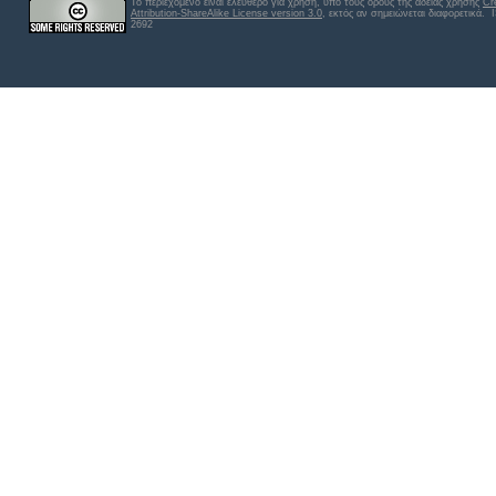
Το περιεχόμενο είναι ελεύθερο για χρήση, υπό τους όρους της άδειας χρήσης
Cr
Attribution-ShareAlike License version 3.0
, εκτός αν σημειώνεται διαφορετικά
. 
2692