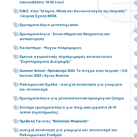
οποιονδήποτε 18-42 ετών!
Π.Μ.Σ. στην "Ιστορία, Ηθική και Κοινωνιολογία της Ιατρικής"
| Ιατρική Σχολή ΕΚΠΑ
Ερωτηματολόγιο μεταπτυχιακού
Ερωτηματολογιο - Συναισθηματικη Νοημοσυνη και
αυτοεκτιμηση
Καλησπερα - Ψαχνω πληροφοριες
Έρευνα αγοραστικής συμπεριφοράς καταναλωτών
"Συμπληρώματα Διατροφής"
Summer School «Spinalonga 2023. Το στίγμα στην Ιατρική» | 3-6
Ιουλίου 2023 | Άγιος Νικόλα
Ραδιοφωνική Ομάδα - ανοιχτή συνάντηση για γνωριμία
και συντονισμό
Ερωτηματολόγιο για μεταναστευτικό-προσφυγικό ζήτημα
Σύντομο ερωτηματολόγιο για πτυχιακή εργασία (8-10
λεπτά συμπλήρωσης)
Προβολή Ταινίας "Bohemian Rhapsody"
ανοιχτή συνάντηση για γνωριμία και συντονισμό του
Ραδιοφωνικού Σταθμού