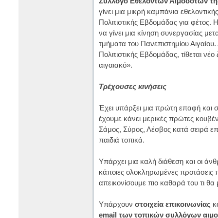
Σύλλογο Εθελοντών Αιμοδοτών τη
γίνει μια μικρή καμπάνια εθελοντικ
Πολιτιστικής Εβδομάδας για φέτος.
να γίνει μια κίνηση συνεργασίας μ
τμήματα του Πανεπιστημίου Αιγαίου.
Πολιτιστικής Εβδομάδας, τίθεται νέο
αιγαιακό».
Τρέχουσες κινήσεις
Έχει υπάρξει μια πρώτη επαφή και 
έχουμε κάνει μερικές πρώτες κουβέν
Σάμος, Σύρος, Λέσβος κατά σειρά επι
παιδιά τοπικά.
Υπάρχει μια καλή διάθεση και οι άν
κάποιες ολοκληρωμένες προτάσεις π
απεικονίσουμε πιο καθαρά του τι θα 
Υπάρχουν
στοιχεία επικοινωνίας
κα
email των τοπικών συλλόγων αιμ