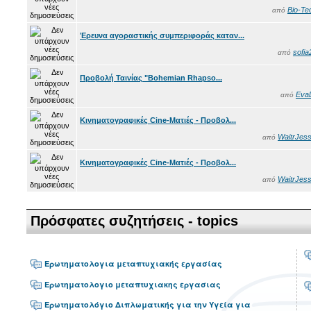
Bio-Te
από
Έρευνα αγοραστικής συμπεριφοράς καταν...
sofia
από
Προβολή Ταινίας "Bohemian Rhapso...
Eva
από
Κινηματογραφικές Cine-Ματιές - Προβολ...
WaitrJess
από
Κινηματογραφικές Cine-Ματιές - Προβολ...
WaitrJess
από
Πρόσφατες συζητήσεις - topics
Ερωτηματολογια μεταπτυχιακής εργασίας
Ερωτηματολογιο μεταπτυχιακης εργασιας
Ερωτηματολόγιο Διπλωματικής για την Υγεία για