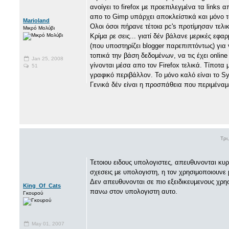
ανοίγει το firefox με προεπιλεγμένα τα links 
απο το Gimp υπάρχει αποκλείστικά και μόνο το
Marioland
Ολοι όσοι πήρανε τέτοια pc's προτίμησαν τελ
Μικρό Μολύβι
Κρίμα ρε σεις... γιατί δέν βάλανε μερικές εφαρ
(που υποστηρίζει blogger παρεπιπτόντως) για ν
τοπικά την βάση δεδομένων, να τις έχει onl
Jan 25, 2008
γίνονται μέσα απο τον Firefox τελικά. Τίποτα
51
γραφικό περιβάλλον. Το μόνο καλό είναι το S
Γενικά δέν είναι η προσπάθεια που περιμέναμε
Τρι
Τετοιου ειδους υπολογιστες, απευθυνονται κυρ
σχεσεις με υπολογιστη, η τον χρησιμοποιουνε
Δεν απευθυνονται σε πιο εξειδικευμενους χρ
King_Of_Cats
πανω στον υπολογιστη αυτο.
Γκουρού
May 01, 2007