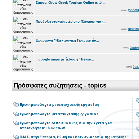
Σάμος: Grow Greek Tourism Online από ...
johnma
από
Προβολή ντοκυμαντέρ στο Πλωμάρι για τ...
maxim
από
Εφαρμογή "Ηλεκτρονική Γραμματεία...
lambr
από
...google maps με έκδοση "Treasu...
iner
από
Πρόσφατες συζητήσεις - topics
Ερωτηματολογια μεταπτυχιακής εργασίας
Ερωτηματολογιο μεταπτυχιακης εργασιας
Ερωτηματολόγιο Διπλωματικής για την Υγεία για
οποιονδήποτε 18-42 ετών!
Π.Μ.Σ. στην "Ιστορία, Ηθική και Κοινωνιολογία της Ιατρικής"