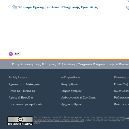
Σύντομο Ερωτηματολόγιο Πτυχιακής Εργασίας
Γραφείο Φοιτητικής Μέριμνας
Βιβλιοθήκη
Yπηρεσία Πληροφορικής & Επικο
Το MyAegean
e-Περιοδικό
Κοινότητ
Σχετικά με το MyAegean
Ροή άρθρων
Forum Συζ
Press Kit - Media Kit
Στήλες άρθρων
ΦωτοGalle
Αφίσες
&
Εικονίδια
Αρθρογραφία & Συντάκτες
Ραδιόφωνο
Επικοινωνία με την Ομάδα
Αρχείο άρθρων
Φοιτητικές
Το περιεχόμενο είναι ελεύθερο για χρήση, υπό τους όρους της άδειας χρήσης
Cr
Attribution-ShareAlike License version 3.0
, εκτός αν σημειώνεται διαφορετικά
. 
2692