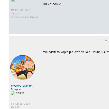
Για να δουμε...
May 01, 2007
503
Τόπος: Larnaca, Cyprus
Παρ,
εγώ γιατί το κόβω μια από τα ίδια Ubuntu με 
mystery_orange
Γκουρού
Apr 25, 2006
609