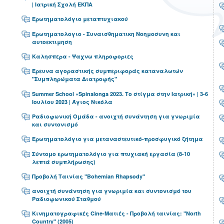
| Ιατρική Σχολή ΕΚΠΑ
Ερωτηματολόγιο μεταπτυχιακού
Ερωτηματολογιο - Συναισθηματικη Νοημοσυνη και
αυτοεκτιμηση
Καλησπερα - Ψαχνω πληροφοριες
Έρευνα αγοραστικής συμπεριφοράς καταναλωτών
"Συμπληρώματα Διατροφής"
Summer School «Spinalonga 2023. Το στίγμα στην Ιατρική» | 3-6
Ιουλίου 2023 | Άγιος Νικόλα
Ραδιοφωνική Ομάδα - ανοιχτή συνάντηση για γνωριμία
και συντονισμό
Ερωτηματολόγιο για μεταναστευτικό-προσφυγικό ζήτημα
Σύντομο ερωτηματολόγιο για πτυχιακή εργασία (8-10
λεπτά συμπλήρωσης)
Προβολή Ταινίας "Bohemian Rhapsody"
ανοιχτή συνάντηση για γνωριμία και συντονισμό του
Ραδιοφωνικού Σταθμού
Κινηματογραφικές Cine-Ματιές - Προβολή ταινίας: "North
Country" (2005)