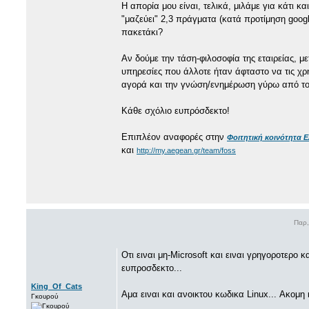
Η απορία μου είναι, τελικά, μιλάμε για κάτι 
"μαζεύει" 2,3 πράγματα (κατά προτίμηση google
πακετάκι?
Αν δούμε την τάση-φιλοσοφία της εταιρείας, μ
υπηρεσίες που άλλοτε ήταν άφταστο να τις χρ
αγορά και την γνώση/ενημέρωση γύρω από το 
Κάθε σχόλιο ευπρόσδεκτο!
Επιπλέον αναφορές στην
Φοιτητική κοινότητα 
και
http://my.aegean.gr/team/foss
Παρ,
Οτι ειναι μη-Microsoft και ειναι γρηγοροτερο 
ευπροσδεκτο...
King_Of_Cats
Αμα ειναι και ανοικτου κωδικα Linux... Ακομη
Γκουρού