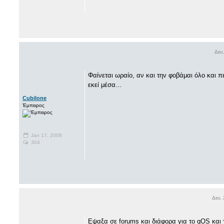
Δευ
Φαίνεται ωραίο, αν και την φοβάμαι όλο και πε
εκεί μέσα...
Cubilone
Έμπειρος
Jan 17, 2008
304
Δευ,
Εψαξα σε forums και διάφορα για το gOS και τα