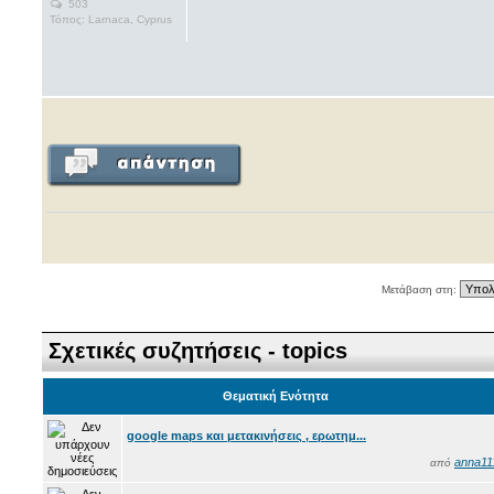
503
Τόπος: Larnaca, Cyprus
Μετάβαση στη:
Σχετικές συζητήσεις - topics
Θεματική Ενότητα
google maps και μετακινήσεις , ερωτημ...
anna11
από