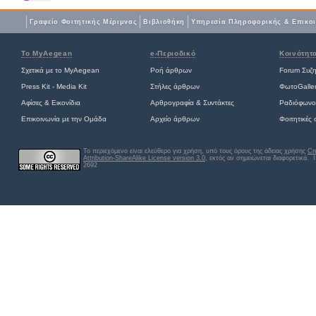
Γραφείο Φοιτητικής Μέριμνας
Βιβλιοθήκη
Yπηρεσία Πληροφορικής & Επικο
Το MyAegean
e-Περιοδικό
Κοινότητ
Σχετικά με το MyAegean
Ροή άρθρων
Forum Συζ
Press Kit - Media Kit
Στήλες άρθρων
ΦωτοGalle
Αφίσες
&
Εικονίδια
Αρθρογραφία & Συντάκτες
Ραδιόφωνο
Επικοινωνία με την Ομάδα
Αρχείο άρθρων
Φοιτητικές
Το περιεχόμενο είναι ελεύθερο για χρήση, υπό τους όρους της άδειας χρήσης
Cr
Attribution-ShareAlike License version 3.0
, εκτός αν σημειώνεται διαφορετικά
. 
2692