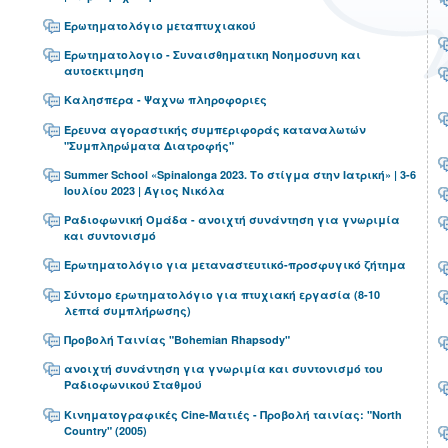
Ερωτηματολόγιο μεταπτυχιακού
Ερωτηματολογιο - Συναισθηματικη Νοημοσυνη και
αυτοεκτιμηση
Καλησπερα - Ψαχνω πληροφοριες
Έρευνα αγοραστικής συμπεριφοράς καταναλωτών
"Συμπληρώματα Διατροφής"
Summer School «Spinalonga 2023. Το στίγμα στην Ιατρική» | 3-6
Ιουλίου 2023 | Άγιος Νικόλα
Ραδιοφωνική Ομάδα - ανοιχτή συνάντηση για γνωριμία
και συντονισμό
Ερωτηματολόγιο για μεταναστευτικό-προσφυγικό ζήτημα
Σύντομο ερωτηματολόγιο για πτυχιακή εργασία (8-10
λεπτά συμπλήρωσης)
Προβολή Ταινίας "Bohemian Rhapsody"
ανοιχτή συνάντηση για γνωριμία και συντονισμό του
Ραδιοφωνικού Σταθμού
Κινηματογραφικές Cine-Ματιές - Προβολή ταινίας: "North
Country" (2005)