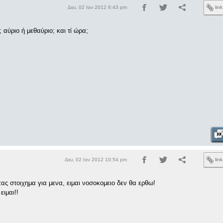
Δευ, 02 Ιαν 2012 6:43 pm
lin
; αύριο ή μεθαύριο; και τί ώρα;
Δευ, 02 Ιαν 2012 10:54 pm
lin
ας στοιχημα για μενα, ειμαι νοσοκομειο δεν θα ερθω!
ειμαι!!