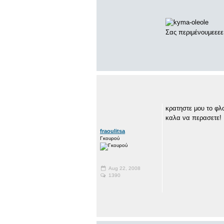
Σας περιμένουμεεεε
κρατηστε μου το φλο
καλα να περασετε!
fraoulitsa
Γκουρού
Aug 22, 2008
1390