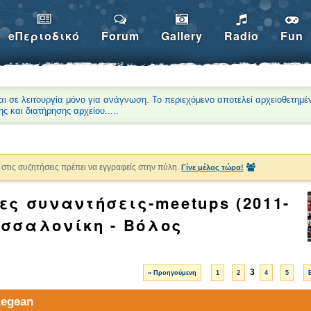
eΠεριοδικό
Forum
Gallery
Radio
Fun
αι σε λειτουργία μόνο για ανάγνωση. Το περιεχόμενο αποτελεί αρχειοθετημέ
ης και διατήρησης αρχείου.
....
στις συζητήσεις πρέπει να εγγραφείς στην πύλη.
Γίνε μέλος τώρα!
ες συναντήσεις-meetups (2011-
Θεσσαλονίκη - Βόλος
3
« Προηγούμενη
1
2
4
5
Aegean