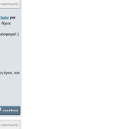
k παραπομπής
η
για
Dafni
ι δίχως
μόσφαιρα! (
 έγινε, και
k παραπομπής