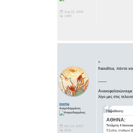
Aug 22, 2008
1390
^
fraoulitsa, πάντα κα
____
Ανακεφαλαιώνουμε γ
λίγο μες στις τελευτ
inertia
Ανεμοδαρμένος
Παράθεση:
ΑΘΗΝΑ:
Τετάρτη 4 Ιανουα
Dec 14, 2003
5131
Έξοδος σταθμού