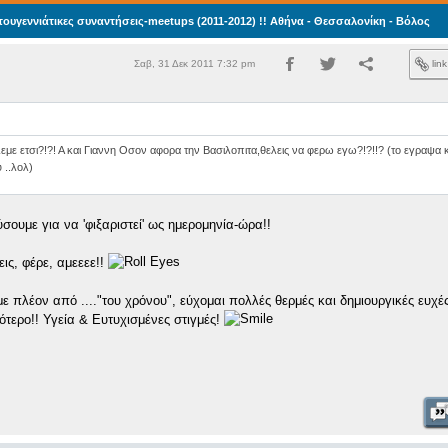
τουγεννιάτικες συναντήσεις-meetups (2011-2012) !! Αθήνα - Θεσσαλονίκη - Βόλος
Σαβ, 31 Δεκ 2011 7:32 pm
lin
 λεμε ετσι?!?! Α και Γιαννη Οσον αφορα την Βασιλοπιτα,θελεις να φερω εγω?!?!!? (το εγραψα 
 ..λολ)
σουμε για να 'φιξαριστεί' ως ημερομηνία-ώρα!!
εις, φέρε, αμεεεε!!
ε πλέον από ...."του χρόνου", εύχομαι πολλές θερμές και δημιουργικές ευχές 
ότερο!! Υγεία & Ευτυχισμένες στιγμές!