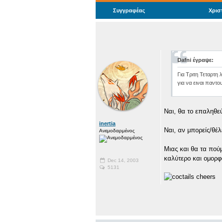
Συγγραφέας
Χρισ
Dafni έγραψε:
Για Τριτη Τεταρτη
για να ειναι παντου
Ναι, θα το επαληθεύ
inertia
Ναι, αν μπορείς/θέλ
Ανεμοδαρμένος
Μιας και θα τα πούμ
καλύτερο και ομορφ
Dec 14, 2003
5131