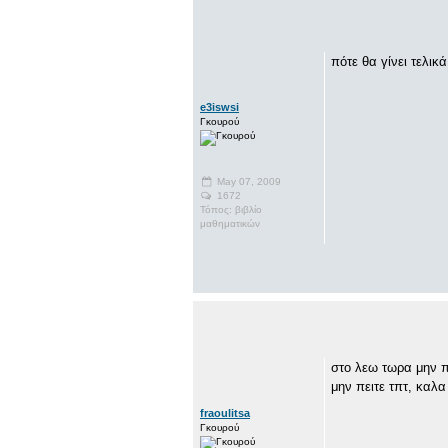
πότε θα γίνει τελικά
e3iswsi
Γκουρού
May 07, 2009
1672
Τόπος: βιβλίο
μαθηματικών
στο λεω τωρα μην π
μην πειτε τπτ, καλα 
fraoulitsa
Γκουρού