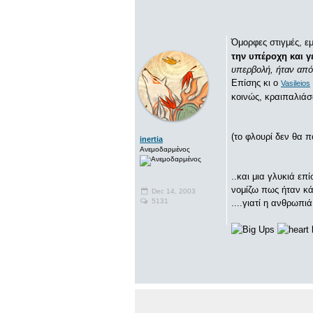
Όμορφες στιγμές, ε
την υπέροχη και γ
υπερβολή, ήταν από 
Επίσης κι ο
Vasileios
κοινώς, κραιπαλιάσ
(το φλουρί δεν θα π
inertia
Ανεμοδαρμένος
..και μια γλυκιά επ
νομίζω πως ήταν κά
Dec 14, 2003
5131
....γιατί η ανθρωπι