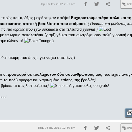
Πεμ, 05 Ιαν 2012 2:21 am
lin
μπειρίες και πράξεις μοιράστηκαν απόψε!
Ευχαριστούμε πάρα πολύ και τ
ευστικότατη σπιτική βασιλόπιτα που ετοίμασε!
( Προσωπικά μιλώντας κα
τις πιο ωραίες που έχω δοκιμάσει στα τελευταία χρόνια! )
με τα ωραία σοκολατένια (γιαμ!) γλυκά που συντρόφευσαν πολύ γιορτινή ατ
αμε ολίγον τι!
)
ούμε ακόμη πού έτυχε, για να'χει σασπένς!)
ίσης
προσφορά σε τουλάχιστον δύο συνανθρώπους μας
που είχαν ανάγκη
τι τα πολύ όμορφα και χαριτωμένα επίσης, της βραδιάς!
ά βρίσκεται στις λεπτομέρειες!
-- Αιγαιόπουλα, congrats!
Πεμ, 05 Ιαν 2012 12:50 pm
lin