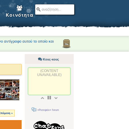
Κοινότητα
νο αντίγραφο αυτού το οποίο και
Κους-κους
(CONTENT
UNAVAILABLE)
«Ρεσεψιόν» forum
Επόμενη »