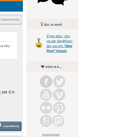
k παραπομπής
Δες κι αυτό
Έχεις ιδέες; Θες
να μας βοηθήσεις;
και εδω
Δες και στο
"Idea
Pool" forum
!
σόσιαλ...
για ό,τι
περισσότερα»