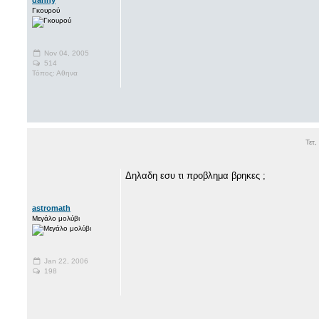
Γκουρού
Nov 04, 2005
514
Τόπος: Αθηνα
Τετ
Δηλαδη εσυ τι προβλημα βρηκες ;
astromath
Μεγάλο μολύβι
Jan 22, 2006
198