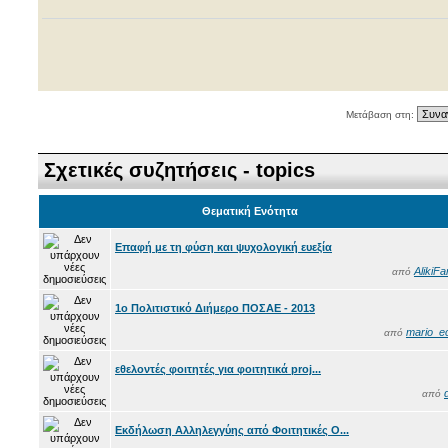
Μετάβαση στη:
Σχετικές συζητήσεις - topics
Θεματική Ενότητα
Επαφή με τη φύση και ψυχολογική ευεξία
AlikiFa
από
1ο Πολιτιστικό Διήμερο ΠΟΣΑΕ - 2013
mario_e
από
εθελοντές φοιτητές για φοιτητικά proj...
d
από
Εκδήλωση Αλληλεγγύης από Φοιτητικές Ο...