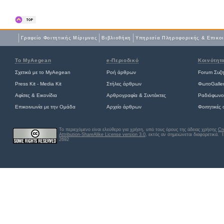
Γραφείο Φοιτητικής Μέριμνας
Βιβλιοθήκη
Yπηρεσία Πληροφορικής & Επικο
Το MyAegean
e-Περιοδικό
Κοινότητ
Σχετικά με το MyAegean
Ροή άρθρων
Forum Συζ
Press Kit - Media Kit
Στήλες άρθρων
ΦωτοGalle
Αφίσες
&
Εικονίδια
Αρθρογραφία & Συντάκτες
Ραδιόφωνο
Επικοινωνία με την Ομάδα
Αρχείο άρθρων
Φοιτητικές
Το περιεχόμενο είναι ελεύθερο για χρήση, υπό τους όρους της άδειας χρήσης
Cr
Attribution-ShareAlike License version 3.0
, εκτός αν σημειώνεται διαφορετικά
. 
2692