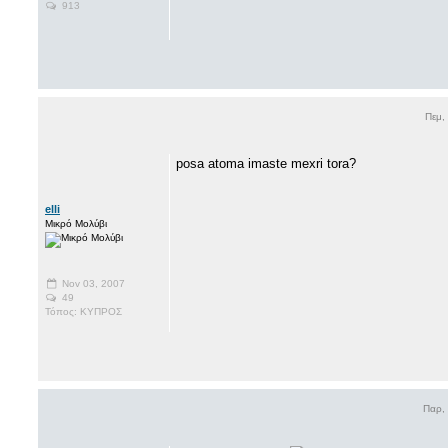
913
Πεμ,
posa atoma imaste mexri tora?
elli
Μικρό Μολύβι
Nov 03, 2007
49
Τόπος: ΚΥΠΡΟΣ
Παρ,