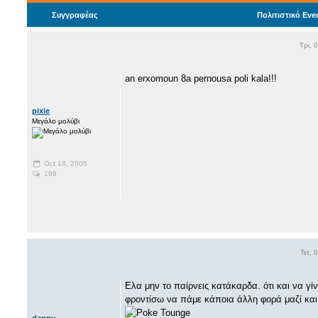
Συγγραφέας
Πολιτιστικό Εve
Τρι, 
an erxomoun 8a pernousa poli kala!!!
pixie
Μεγάλο μολύβι
Oct 18, 2005
198
Τετ, 
Ελα μην το παίρνεις κατάκαρδα. ότι και να γί
φροντίσω να πάμε κάποια άλλη φορά μαζί και
danny