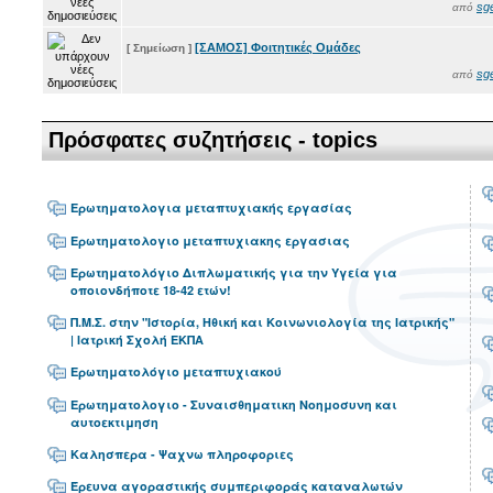
sg
από
[ΣΑΜΟΣ] Φοιτητικές Ομάδες
[ Σημείωση ]
sg
από
Πρόσφατες συζητήσεις - topics
Ερωτηματολογια μεταπτυχιακής εργασίας
Ερωτηματολογιο μεταπτυχιακης εργασιας
Ερωτηματολόγιο Διπλωματικής για την Υγεία για
οποιονδήποτε 18-42 ετών!
Π.Μ.Σ. στην "Ιστορία, Ηθική και Κοινωνιολογία της Ιατρικής"
| Ιατρική Σχολή ΕΚΠΑ
Ερωτηματολόγιο μεταπτυχιακού
Ερωτηματολογιο - Συναισθηματικη Νοημοσυνη και
αυτοεκτιμηση
Καλησπερα - Ψαχνω πληροφοριες
Έρευνα αγοραστικής συμπεριφοράς καταναλωτών