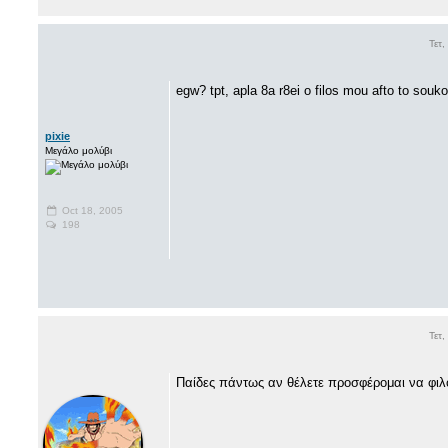
Τετ
egw? tpt, apla 8a r8ei o filos mou afto to souk
pixie
Μεγάλο μολύβι
Oct 18, 2005
198
Τετ
Παίδες πάντως αν θέλετε προσφέρομαι να φιλ