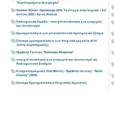
"Συμπληρώματα Διατροφής"
Summer School «Spinalonga 2023. Το στίγμα στην Ιατρική» | 3-6
Ιουλίου 2023 | Άγιος Νικόλα
Ραδιοφωνική Ομάδα - ανοιχτή συνάντηση για γνωριμία
και συντονισμό
Ερωτηματολόγιο για μεταναστευτικό-προσφυγικό ζήτημα
Σύντομο ερωτηματολόγιο για πτυχιακή εργασία (8-10
λεπτά συμπλήρωσης)
Προβολή Ταινίας "Bohemian Rhapsody"
ανοιχτή συνάντηση για γνωριμία και συντονισμό του
Ραδιοφωνικού Σταθμού
Κινηματογραφικές Cine-Ματιές - Προβολή ταινίας: "North
Country" (2005)
Σύντομο Ερωτηματολόγιο Πτυχιακής Εργασίας