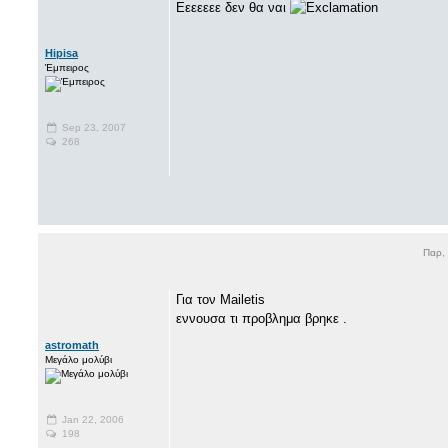
Εεεεεεε δεν θα ναι
Hipisa
Έμπειρος
Sep 23, 2007
268
Παρ,
Για τον Mailetis
εννουσα τι προβλημα βρηκε .
astromath
Μεγάλο μολύβι
Jan 22, 2006
198