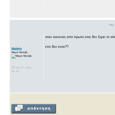
Παρ,
οταν κανενας απο πρωτο ετος δεν ξερει το si
ετσι δεν ειναι??
Mailetis
Μικρό Μολύβι
Oct 27, 2006
49