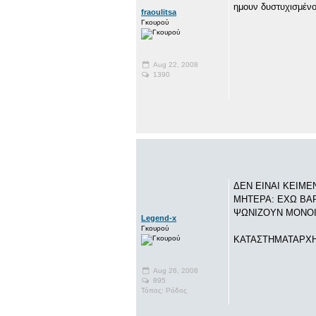
ημουν δυστυχισμένο
fraoulitsa
Γκουρού
Aug 22, 2008
1390
ΔΕΝ ΕΙΝΑΙ ΚΕΙΜ
ΜΗΤΕΡΑ: ΕΧΩ ΒΑΡ
ΨΩΝΙΖΟΥΝ ΜΟΝΟΙ
Legend-x
Γκουρού
ΚΑΤΑΣΤHΜΑΤΑΡΧΗΣ
Aug 26, 2008
895
Τόπος: Ρόδος