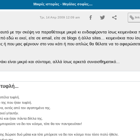
Μικρές ιστορίες - Μεγάλες σοφίες....
Τρι, 14 Απρ 2009 12:09 am
lin
 αυτό με την σκέψη να παραθέτουμε μικρά κι ενδιαφέροντα ίσως κειμενάκια 
 εδώ κι εκεί, είτε σε email, είτε σε blogs ή άλλα sites... κειμενάκια που ί
ας ή που μας φέρνουν στο νου κάτι ή που απλώς θα θέλατε να το αφιερώσετε
άκι είναι μικρό και σύντομο, αλλά ίσως αρκετά συναισθηματικό...
τυφλή...
οπέλα τυφλή.
 της που ήταν τυφλή.
α, εκτός από τον αγαπημένο της.
κεί γι'αυτήν.
 και ήταν πάντα δίπλα της.
ν μπορούσε να δει τον κόσμο, τότε θα τον παντρευόταν!
της δώρισε δυό μάτια και τότε μπόρεσε να δει τον κόσμο που τόσο πολύ ήθελε.
μένο της.