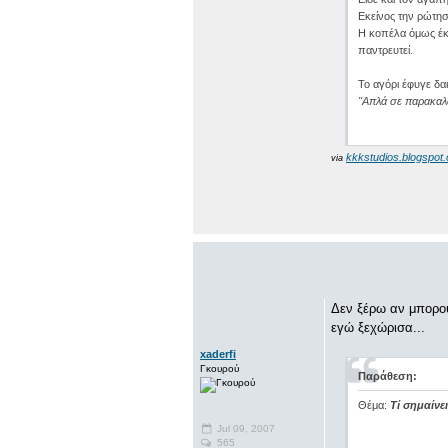
Εκείνος την ρώτη
Η κοπέλα όμως έκπ
παντρευτεί.
Το αγόρι έφυγε δα
''Απλά σε παρακαλώ
kkkstudios.blogspot
via
Δεν ξέρω αν μπορού
εγώ ξεχώρισα...
xaderfi
Γκουρού
Παράθεση:
Θέμα:
Τί σημαίνει
Jul 09, 2007
565