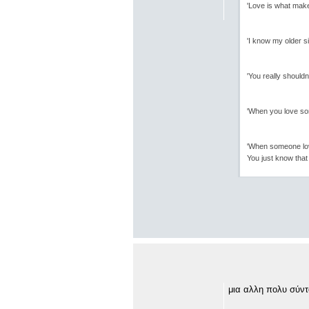
'Love is what make
'I know my older s
'You really shouldn
'When you love som
'When someone lov
You just know that 
μια αλλη πολυ σύντ