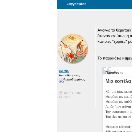
Συγγραφέας
Ανοίγω το θεματάκι
έκαναν εντύπωση από
κάποιες "χορδές" μ
Το παρακάτω κειμεν
inertia
Παράθεση:
Ανεμοδαρμένος
Μια κοπέλα 
Κάποτε ήταν μια κ
Dec 14, 2003
Μισούσε τον εαυτό
5131
Μισούσε τον καθέν
Αυτός ήταν πάντα ε
Την αγαπούσε πολύ
Του είχε πει ότι α
Μια μέρα κάποιος 
Είδε και τον αγαπη