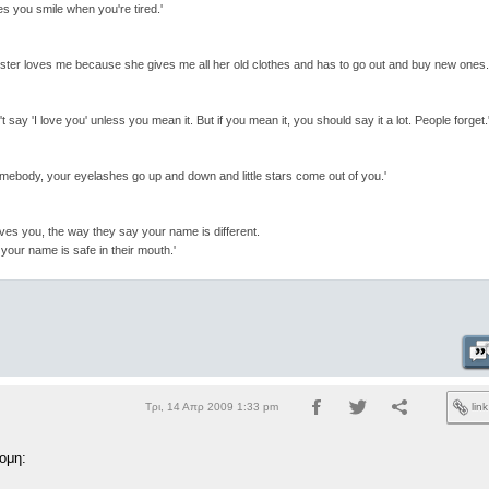
s you smile when you're tired.'
ister loves me because she gives me all her old clothes and has to go out and buy new ones.
't say 'I love you' unless you mean it. But if you mean it, you should say it a lot. People forget.
ebody, your eyelashes go up and down and little stars come out of you.'
es you, the way they say your name is different.
your name is safe in their mouth.'
Τρι, 14 Απρ 2009 1:33 pm
lin
ομη: