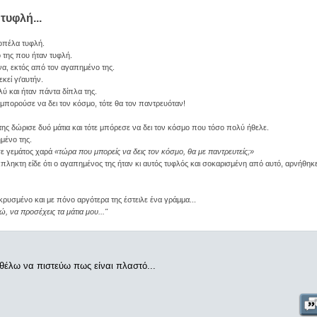
τυφλή...
οπέλα τυφλή.
 της που ήταν τυφλή.
α, εκτός από τον αγαπημένο της.
κεί γι'αυτήν.
 και ήταν πάντα δίπλα της.
ν μπορούσε να δει τον κόσμο, τότε θα τον παντρευόταν!
της δώρισε δυό μάτια και τότε μπόρεσε να δει τον κόσμο που τόσο πολύ ήθελε.
μένο της.
σε γεμάτος χαρά
«τώρα που μπορείς να δεις τον κόσμο, θα με παντρευτείς;»
ληκτη είδε ότι ο αγαπημένος της ήταν κι αυτός τυφλός και σοκαρισμένη από αυτό, αρνήθηκε
κρυσμένο και με πόνο αργότερα της έστειλε ένα γράμμα...
, να προσέχεις τα μάτια μου...''
 θέλω να πιστεύω πως είναι πλαστό...