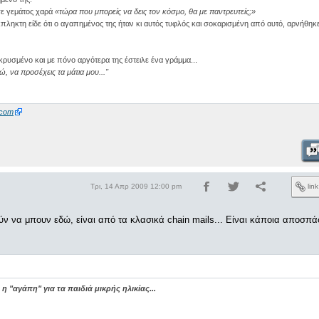
σε γεμάτος χαρά
«τώρα που μπορείς να δεις τον κόσμο, θα με παντρευτείς;»
ληκτη είδε ότι ο αγαπημένος της ήταν κι αυτός τυφλός και σοκαρισμένη από αυτό, αρνήθηκε
κρυσμένο και με πόνο αργότερα της έστειλε ένα γράμμα...
, να προσέχεις τα μάτια μου...''
.com
Τρι, 14 Απρ 2009 12:00 pm
lin
ν να μπουν εδώ, είναι από τα κλασικά chain mails... Είναι κάποια αποσπ
 η "αγάπη" για τα παιδιά μικρής ηλικίας...