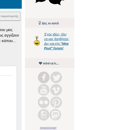
k παραπομπής
Δες κι αυτό
που μας
Έχεις ιδέες; Θες
σως αγγίζουν
να μας βοηθήσεις;
 κάπου...
Δες και στο
"Idea
Pool" forum
!
σόσιαλ...
περισσότερα»