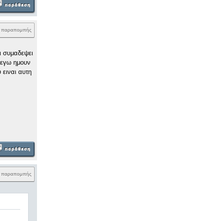
k παραπομπής
ει συμαδεψει
 εγω ημουν
 ειναι αυτη
k παραπομπής