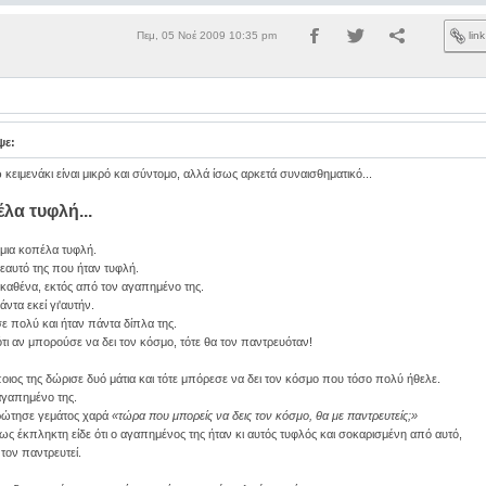
Πεμ, 05 Νοέ 2009 10:35 pm
lin
ψε:
κειμενάκι είναι μικρό και σύντομο, αλλά ίσως αρκετά συναισθηματικό...
λα τυφλή...
μια κοπέλα τυφλή.
εαυτό της που ήταν τυφλή.
καθένα, εκτός από τον αγαπημένο της.
ντα εκεί γι'αυτήν.
 πολύ και ήταν πάντα δίπλα της.
 ότι αν μπορούσε να δει τον κόσμο, τότε θα τον παντρευόταν!
οιος της δώρισε δυό μάτια και τότε μπόρεσε να δει τον κόσμο που τόσο πολύ ήθελε.
 αγαπημένο της.
 ρώτησε γεμάτος χαρά
«τώρα που μπορείς να δεις τον κόσμο, θα με παντρευτείς;»
ς έκπληκτη είδε ότι ο αγαπημένος της ήταν κι αυτός τυφλός και σοκαρισμένη από αυτό,
τον παντρευτεί.