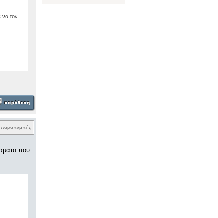
 να τον
k παραπομπής
άσματα που