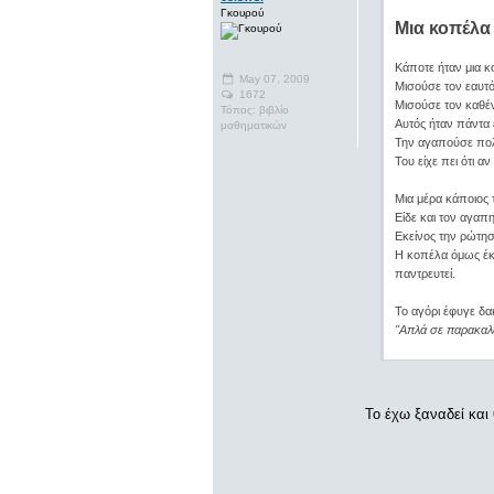
Γκουρού
Μια κοπέλα 
Κάποτε ήταν μια κ
May 07, 2009
Μισούσε τον εαυτό
1672
Μισούσε τον καθέν
Τόπος: βιβλίο
Αυτός ήταν πάντα ε
μαθηματικών
Την αγαπούσε πολύ
Του είχε πει ότι α
Μια μέρα κάποιος 
Είδε και τον αγαπη
Εκείνος την ρώτη
Η κοπέλα όμως έκπ
παντρευτεί.
Το αγόρι έφυγε δα
''Απλά σε παρακαλώ
Το έχω ξαναδεί και