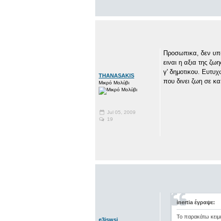
Προσωπικα, δεν υπαρ
ειναι η αξια της ζ
γ' δημοτικου. Ευτυχ
THANASAKIS
που δινει ζωη σε κα
Μικρό Μολύβι
Jul 05, 2009
19
inertia έγραψε:
Το παρακάτω κειμε
e3iswsi