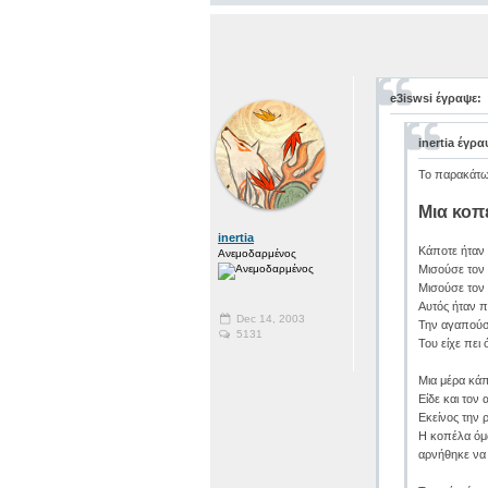
e3iswsi έγραψε:
inertia έγρα
Το παρακάτω 
Μια κοπέ
inertia
Κάποτε ήταν 
Ανεμοδαρμένος
Μισούσε τον 
Μισούσε τον 
Αυτός ήταν πά
Dec 14, 2003
Την αγαπούσε
5131
Του είχε πει
Μια μέρα κάπ
Είδε και τον
Εκείνος την
Η κοπέλα όμω
αρνήθηκε να 