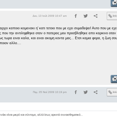
Δευ, 13 Ιούλ 2009 10:47 am
lin
χει καποιο κειμενακι η' κατι τετοιο που με εχει συμαδεψει! Αυτο που με εχ
ωης που την αντιληφθηκα οταν ο πατερας μου προσβληθηκε απο καρκινο οταν
ως τωρα ειναι καλα, και ειναι ακομη κοντα μας... Ετσι καμια φορα, η ζωη σου
ποιον αλλο....
Πεμ, 05 Νοέ 2009 10:19 pm
lin
νάκι είναι μικρό και σύντομο, αλλά ίσως αρκετά συναισθηματικό...