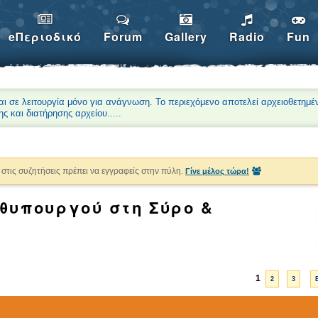
eΠεριοδικό
Forum
Gallery
Radio
Fun
αι σε λειτουργία μόνο για ανάγνωση. Το περιεχόμενο αποτελεί αρχειοθετημέ
ης και διατήρησης αρχείου.
....
στις συζητήσεις πρέπει να εγγραφείς στην πύλη.
Γίνε μέλος τώρα!
θυπουργού στη Σύρο &
1
2
3