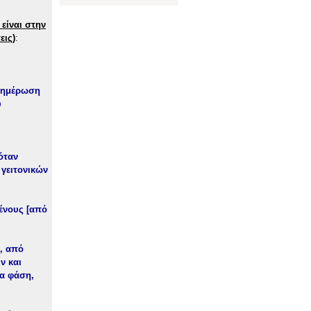
 είναι στην
εις)
:
ενημέρωση
υ
όταν
 γειτονικών
ένους [από
, από
ν και
ια φάση,