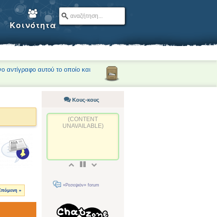
Κοινότητα
νο αντίγραφο αυτού το οποίο και
Κους-κους
(CONTENT
UNAVAILABLE)
«Ρεσεψιόν» forum
Επόμενη »