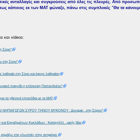
τικές ανταλλαγές και συγκρούσεις από όλες τις πλευρές. Από προσωπ
πως κάποιος εκ των ΜΑΤ φώναξε, πάνω στις συμπλοκές
"Θα τα κάνουμ
α και videos:
η Σύρο"
υ στη Σύρο"
λαθραία στη Σύρο και έφυγε λαθραία»
ωνιακό παιγνίδι η επίσκεψη Παπανδρέου"
ια τα χθεσινά επεισόδια με τα ΜΑΤ
 ΝΗΠΙΑΓΩΓΩΝ ΣΥΡΟΥ ΤΗΝΟΥ ΜΥΚΟΝΟΥ : Δυναμικ...στη Σύρου"
 και Εργαζομένων Κυκλάδων : Καταγγέλλ...μικής βίας
ρημάξω στις κλωτσιές στην ανηφόρα.