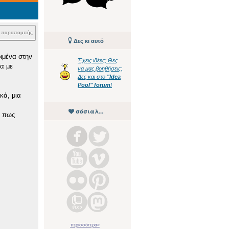
k παραπομπής
Δες κι αυτό
ιμένα στην
Έχεις ιδέες; Θες
α με
να μας βοηθήσεις;
Δες και στο
"Idea
Pool" forum
!
κά, μια
σόσιαλ...
η πως
περισσότερα»