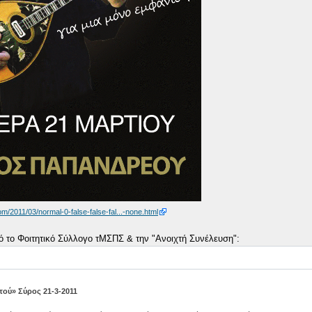
om/2011/03/normal-0-false-false-fal...-none.html
 το Φοιτητικό Σύλλογο τΜΣΠΣ & την "Ανοιχτή Συνέλευση":
τού» Σύρος 21-3-2011