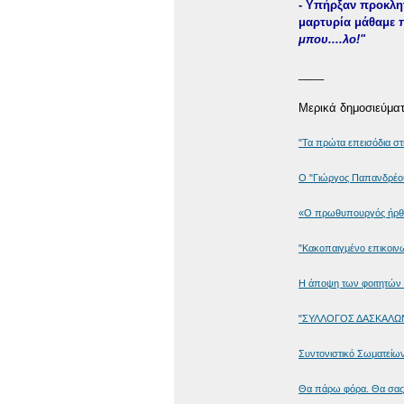
- Υπήρξαν προκλη
μαρτυρία μάθαμε 
μπου....λο!"
____
Μερικά δημοσιεύματ
"Τα πρώτα επεισόδια στ
O "Γιώργος Παπανδρέο
«Ο πρωθυπουργός ήρθε 
"Κακοπαιγμένο επικοιν
Η άποψη των φοιτητών γ
"ΣΥΛΛΟΓΟΣ ΔΑΣΚΑΛΩΝ
Συντονιστικό Σωματείων
Θα πάρω φόρα. Θα σας 