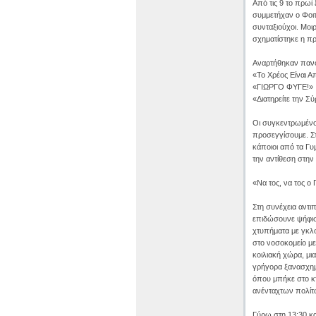
Από τις 9 το πρωί
συμμετήχαν ο Φοιτ
συνταξιούχοι. Μο
σχηματίστηκε η π
Αναρτήθηκαν πανό
«Το Χρέος Είναι Α
«ΓΙΩΡΓΟ ΦΥΓΕ!» ,
«Διατηρείτε την Σ
Οι συγκεντρωμένοι
προσεγγίσουμε. Στ
κάποιοι από τα Γυ
την αντίθεση στην
«Να τος, να τος 
Στη συνέχεια αντ
επιδώσουνε ψήφισμ
χτυπήματα με γκλο
στο νοσοκομείο με
κοιλιακή χώρα, μι
γρήγορα ξανασχημα
όπου μπήκε στο κτ
ανένταχτων πολίτ
Γύρω στη 13:30 κα