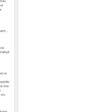
ποίες
και
ι
ιψη» ,
 και
 σταθερά
ια να
κομήσθει
υμα στην
η
 του,
νήγησε