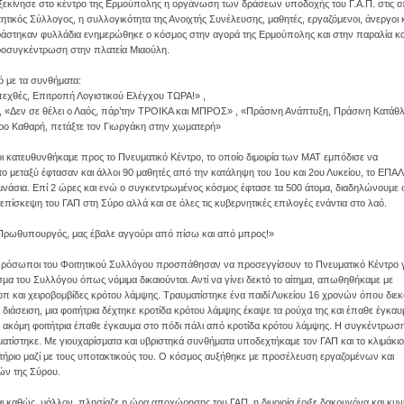
 ξεκίνησε στο κέντρο της Ερμούπολης η οργάνωση των δράσεων υποδοχής του Γ.Α.Π. στις ο
ητικός Σύλλογος, η συλλογικότητα της Ανοιχτής Συνέλευσης, μαθητές, εργαζόμενοι, άνεργοι 
ιράστηκαν φυλλάδια ενημερώθηκε ο κόσμος στην αγορά της Ερμούπολης και στην παραλία κα
ροσυγκέντρωση στην πλατεία Μιαούλη.
 με τα συνθήματα:
πεχθές, Επιτροπή Λογιστικού Ελέγχου ΤΩΡΑ!» ,
 «Δεν σε θέλει ο Λαός, πάρ’την ΤΡΟΙΚΑ και ΜΠΡΟΣ» , «Πράσινη Ανάπτυξη, Πράσινη Κατάθλ
ύρο Καθαρή, πετάξτε τον Γιωργάκη στην χωματερή»
 κατευθυνθήκαμε προς το Πνευματικό Κέντρο, το οποίο διμοιρία των ΜΑΤ εμπόδισε να
ο μεταξύ έφτασαν και άλλοι 90 μαθητές από την κατάληψη του 1ου και 2ου Λυκείου, το ΕΠΑΛ
μνάσια. Επί 2 ώρες και ενώ ο συγκεντρωμένος κόσμος έφτασε τα 500 άτομα, διαδηλώνουμε
 επίσκεψη του ΓΑΠ στη Σύρο αλλά και σε όλες τις κυβερνητικές επιλογές ενάντια στο λαό.
ο Πρωθυπουργός, μας έβαλε αγγούρι από πίσω και από μπρος!»
ιπρόσωποι του Φοιτητικού Συλλόγου προσπάθησαν να προσεγγίσουν το Πνευματικό Κέντρο γ
α του Συλλόγου όπως νόμιμα δικαιούνται. Αντί να γίνει δεκτό το αίτημα, απωθηθήκαμε με
π και χειροβομβίδες κρότου λάμψης. Τραυματίστηκε ένα παιδί Λυκείου 16 χρονών όπου διε
 διάσειση, μια φοιτήτρια δέχτηκε κροτίδα κρότου λάμψης έκαψε τα ρούχα της και έπαθε έγκα
α ακόμη φοιτήτρια έπαθε έγκαυμα στο πόδι πάλι από κροτίδα κρότου λάμψης. Η συγκέντρωσ
τίστηκε. Με γιουχαρίσματα και υβριστηκά συνθήματα υποδεχτήκαμε τον ΓΑΠ και το κλιμάκιο
ήριο μαζί με τους υποτακτικούς του. Ο κόσμος αυξήθηκε με προσέλευση εργαζομένων και
ών της Σύρου.
ι καθώς, μάλλον, πλησίαζε η ώρα αποχώρησης του ΓΑΠ, η διμοιρία έριξε δακρυγόνα και κυ