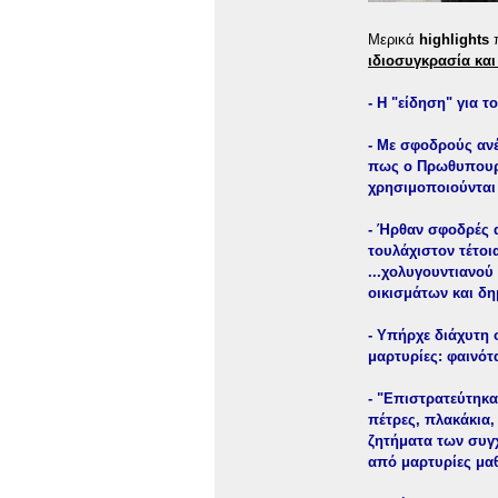
Μερικά
highlights
π
ιδιοσυγκρασία και
- Η "είδηση" για
- Με σφοδρούς ανέ
πως ο Πρωθυπουργ
χρησιμοποιούνται 
- Ήρθαν σφοδρές 
τουλάχιστον τέτοι
...χολυγουντιανού
οικισμάτων και δη
- Υπήρχε διάχυτη
μαρτυρίες: φαινότ
- "Επιστρατεύτηκ
πέτρες, πλακάκια,
ζητήματα των συγχ
από μαρτυρίες μαθ