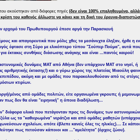
ου ακούστηκαν από διάφορες πηγές
(δεν είναι 100% επαληθευμένα, αλλά
 κρίση του καθενός άλλωστε να κάνει και τη δική του έρευνα-διαπιστώσ
 τον ερχομό του Πρωθυπουργού έπεσε αργά την Παρασκευή
μους και απαγορευτικά που μόλις χθες τα μεσάνυχτα έληξαν, ήρθε η 
ός έφτασε στη Σύρο με ελικόπτερο τύπου "Σούπερ Πούμα", αυτά πο
για έκτακες συνθήκες διάσωσης ανάγκης και είναι ...παντός καιρού!
αστυνομικές δυνάμεις ΜΑΤ από Αθήνα (δεν υπάρχουν ΜΑΤ στο νησί, ή
ας αριθμητικής έκτασης!) και ο γύρω χώρος της πλατείας Μιαούλη φαιν
 επιπέδου, ακόμη και με ομάδες που παρακολουθούσαν από τις στέγες
μόσιων κτιρίων.
 οργή/μένος από ομάδες πολιτών, είτε οργανωμένα γκρουπς ή μεμονωμ
αν πως δεν θα είναι "ειρηνική" η όποια διαδήλωση...
αν" διάφορα υλικά που πετάγονταν προς τις δυνάμεις των αστυνομικών
 ξύλα ως τα "καθιερωμένα" νεράτζια και από ομάδες μαθητών (υπάρχου
ωνεύσεων σχολείων, οπότε έβλεπε κανείς όλες τις ηλικίες).... Σε κάπο
εύτηκε πως πετούσαν κάποιοι και ..."αμελέτητα" (όρχεις ζώου).