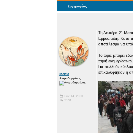
Συγγραφέας
Τη Δευτέρα 21 Μαρτ
Ερμούπολη. Κατά τη
αποτέλεσμα να υπάρ
Το topic μπορεί εδ
πηγή ενημερώσεων 
Για πολλούς κύκλου
επικαλύφτηκαν ή απ
inertia
Ανεμοδαρμένος
Dec 14, 2003
5131