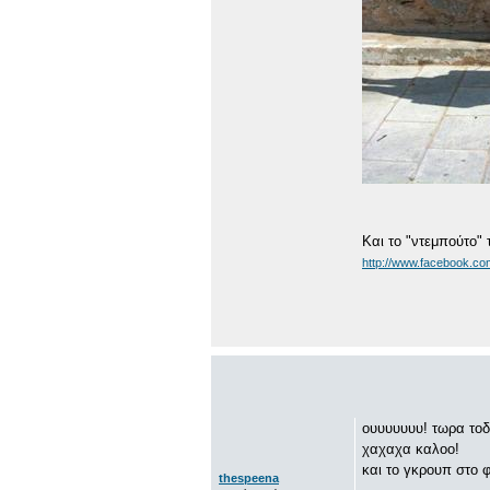
Και το "ντεμπούτο"
http://www.facebook.c
ουυυυυυυ! τωρα τοδ
χαχαχα καλοο!
και το γκρουπ στο 
thespeena