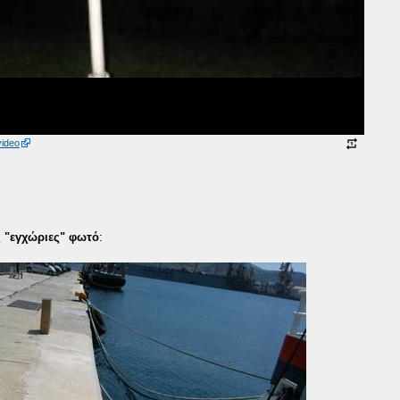
video
ς "εγχώριες" φωτό
: