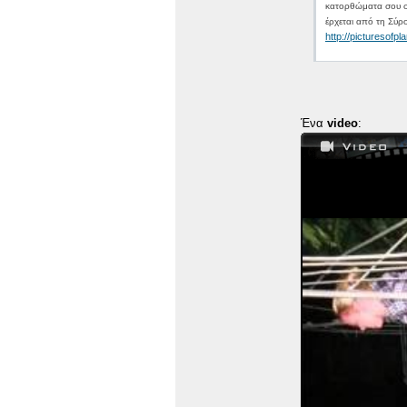
κατορθώματα σου στ
έρχεται από τη Σύρ
http://picturesofpl
Ένα
video
: