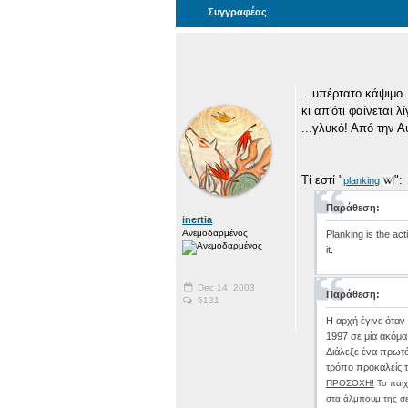
Συγγραφέας
...υπέρτατο κάψιμο..
κι απ'ότι φαίνεται λ
...γλυκό! Από την Αυ
Τί εστί "
":
planking
Παράθεση:
inertia
Ανεμοδαρμένος
Planking is the ac
it.
Dec 14, 2003
Παράθεση:
5131
Η αρχή έγινε όταν
1997 σε μία ακόμα
Διάλεξε ένα πρωτό
τρόπο προκαλείς τ
ΠΡΟΣΟΧΗ!
Το παιχ
στα άλμπουμ της σε