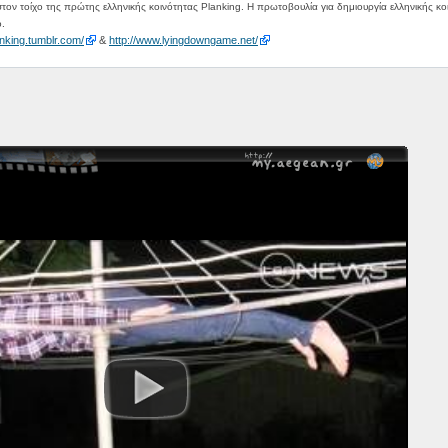
ον τοίχο της πρώτης ελληνικής κοινότητας Planking. Η πρωτοβουλία για δημιουργία ελληνικής κο
ο.
anking.tumblr.com/
&
http://www.lyingdowngame.net/