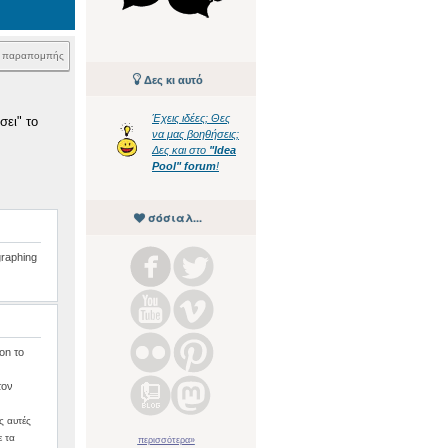
k παραπομπής
Δες κι αυτό
Έχεις ιδέες; Θες
σει" το
να μας βοηθήσεις;
Δες και στο
"Idea
Pool" forum
!
σόσιαλ...
graphing
on το
τον
ς αυτές
ε τα
περισσότερα»