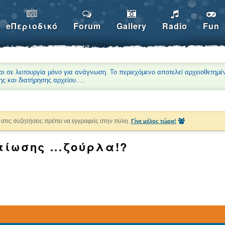
eΠεριοδικό
Forum
Gallery
Radio
Fun
αι σε λειτουργία μόνο για ανάγνωση. Το περιεχόμενο αποτελεί αρχειοθετημέ
ης και διατήρησης αρχείου.
....
στις συζητήσεις πρέπει να εγγραφείς στην πύλη.
Γίνε μέλος τώρα!
ντίωσης ...ζούρλα!?