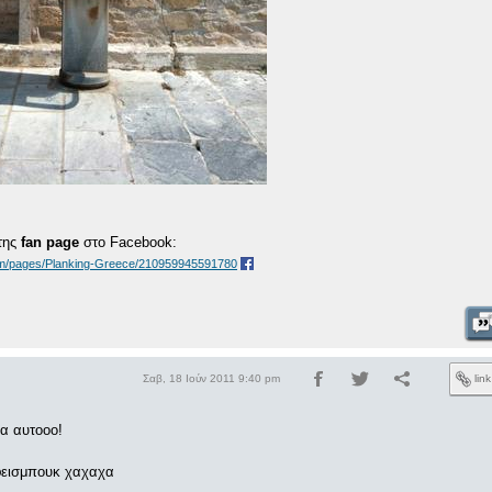
 της
fan page
στο Facebook:
om/pages/Planking-Greece/210959945591780
Σαβ, 18 Ιούν 2011 9:40 pm
lin
α αυτοοο!
φεισμπουκ χαχαχα