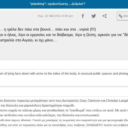
"planking": οριζοντίωσης ...ζούρλα!?
Κυρ, 22 Μάϊ 2011 8:30 pm
lin
.. η τρέλα δεν πάει στα βουνά... πάει και στα ..νησιά (!!!)
ίγο ο ήλιος, λίγο οι εργασίες και το διάβασμα, λίγο η ζέστη, αρκούν για να "δέ
στραλία στο Αιγαίο, κι όχι μόνο....
tion of lying face down with arms to the sides of the body, in unusual public spaces and photo
 το δύσκολο παρκούρ μετατράπηκε από τους Αυστραλούς Gary Clarkson και Christian Langd
 πιο δύσκολη και ριψοκίνδυνη δραστηριότητα-παιχνίδι.
τυπο σημείο σε κάποιο μέρος και αποθανάτισε το "σανίδωμά" σου επάνω σε αυτό. Με αυτό 
ον αντίπαλο σου να κάνει κάτι καλύτερο, πιο δύσκολο και εντυπωσιακό.
νίδι είναι άκρως εθιστικό. Γιαυτό μη ρισκάρεις τη σωματική σου ακεραιότητα για μια φωτογραφία (δε
λίδας και από τα παρακάτω links για να καταλάβεις πώς παίζεται). ΣΑΝΙΔΩΣΟΥ λοιπόν και ανέβασ