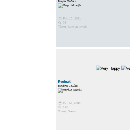
Μικρό Μολύβι
Feb 15, 2011
51
Τόπος: katw aptavlaki
Reginaki
Μεγάλο μολύβι
Oct 14, 2008
128
Τόπος: Χανιά