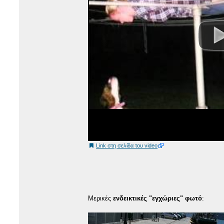
Link στη σελίδα του video
Μερικές
ενδεικτικές "εγχώριες" φωτό
: