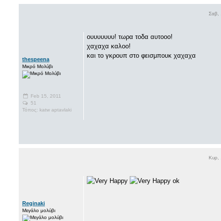
Σαβ, 
ουυυυυυυ! τωρα τοδα αυτοοο!
χαχαχα καλοο!
και το γκρουπ στο φεισμπουκ χαχαχα
thespeena
Μικρό Μολύβι
Feb 15, 2011
51
Τόπος: katw aptavlaki
Κυρ, 
ok
Reginaki
Μεγάλο μολύβι