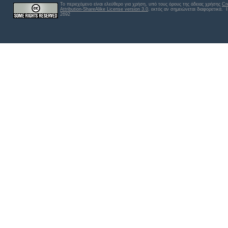
Το περιεχόμενο είναι ελεύθερο για χρήση, υπό τους όρους της άδειας χρήσης
Cr
Attribution-ShareAlike License version 3.0
, εκτός αν σημειώνεται διαφορετικά
. 
2692