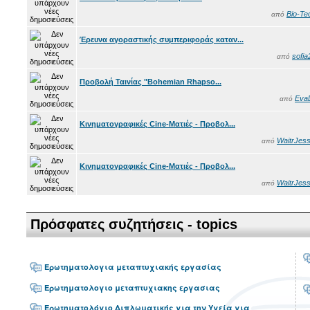
Bio-Te
από
Έρευνα αγοραστικής συμπεριφοράς καταν...
sofia
από
Προβολή Ταινίας "Bohemian Rhapso...
Eva
από
Κινηματογραφικές Cine-Ματιές - Προβολ...
WaitrJess
από
Κινηματογραφικές Cine-Ματιές - Προβολ...
WaitrJess
από
Πρόσφατες συζητήσεις - topics
Ερωτηματολογια μεταπτυχιακής εργασίας
Ερωτηματολογιο μεταπτυχιακης εργασιας
Ερωτηματολόγιο Διπλωματικής για την Υγεία για