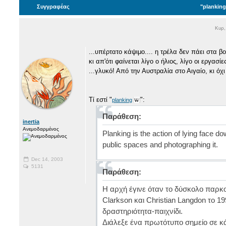
Συγγραφέας
"planking
Κυρ,
...υπέρτατο κάψιμο.... η τρέλα δεν πάει στα βου
κι απ'ότι φαίνεται λίγο ο ήλιος, λίγο οι εργασί
...γλυκό! Από την Αυστραλία στο Αιγαίο, κι όχι 
Τί εστί "
":
planking
Παράθεση:
inertia
Ανεμοδαρμένος
Planking is the action of lying face d
public spaces and photographing it.
Dec 14, 2003
5131
Παράθεση:
Η αρχή έγινε όταν το δύσκολο παρ
Clarkson και Christian Langdon το 1
δραστηριότητα-παιχνίδι.
Διάλεξε ένα πρωτότυπο σημείο σε κ