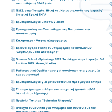
οποιονδήποτε 18-42 ετών!
Π.Μ.Σ. στην "Ιστορία, Ηθική και Κοινωνιολογία της Ιατρικής"
| Ιατρική Σχολή ΕΚΠΑ
Ερωτηματολόγιο μεταπτυχιακού
Ερωτηματολογιο - Συναισθηματικη Νοημοσυνη και
αυτοεκτιμηση
Καλησπερα - Ψαχνω πληροφοριες
Έρευνα αγοραστικής συμπεριφοράς καταναλωτών
"Συμπληρώματα Διατροφής"
Summer School «Spinalonga 2023. Το στίγμα στην Ιατρική» | 3-6
Ιουλίου 2023 | Άγιος Νικόλα
Ραδιοφωνική Ομάδα - ανοιχτή συνάντηση για γνωριμία
και συντονισμό
Ερωτηματολόγιο για μεταναστευτικό-προσφυγικό ζήτημα
Σύντομο ερωτηματολόγιο για πτυχιακή εργασία (8-10
λεπτά συμπλήρωσης)
Προβολή Ταινίας "Bohemian Rhapsody"
ανοιχτή συνάντηση για γνωριμία και συντονισμό του
Ραδιοφωνικού Σταθμού