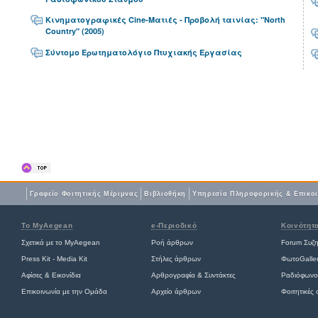
Κινηματογραφικές Cine-Ματιές - Προβολή ταινίας: "North
Country" (2005)
Σύντομο Ερωτηματολόγιο Πτυχιακής Εργασίας
Γραφείο Φοιτητικής Μέριμνας
Βιβλιοθήκη
Yπηρεσία Πληροφορικής & Επικο
Το MyAegean
e-Περιοδικό
Κοινότητ
Σχετικά με το MyAegean
Ροή άρθρων
Forum Συζ
Press Kit - Media Kit
Στήλες άρθρων
ΦωτοGalle
Αφίσες
&
Εικονίδια
Αρθρογραφία & Συντάκτες
Ραδιόφωνο
Επικοινωνία με την Ομάδα
Αρχείο άρθρων
Φοιτητικές