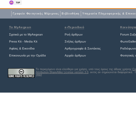
Γραφείο Φοιτητικής Μέριμνας
Βιβλιοθήκη
Yπηρεσία Πληροφορικής & Επικο
Το MyAegean
e-Περιοδικό
Κοινότητ
Σχετικά με το MyAegean
Ροή άρθρων
Forum Συζ
Press Kit - Media Kit
Στήλες άρθρων
ΦωτοGalle
Αφίσες
&
Εικονίδια
Αρθρογραφία & Συντάκτες
Ραδιόφωνο
Επικοινωνία με την Ομάδα
Αρχείο άρθρων
Φοιτητικές
Το περιεχόμενο είναι ελεύθερο για χρήση, υπό τους όρους της άδειας χρήσης
Cr
Attribution-ShareAlike License version 3.0
, εκτός αν σημειώνεται διαφορετικά
. 
2692