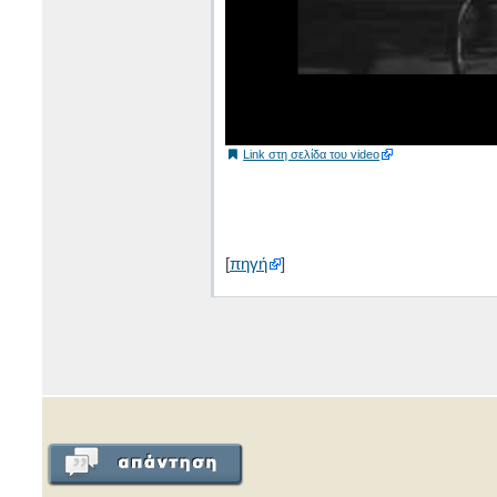
Link στη σελίδα του video
[
πηγή
]