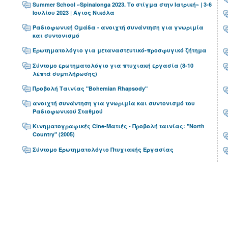
Summer School «Spinalonga 2023. Το στίγμα στην Ιατρική» | 3-6
Ιουλίου 2023 | Άγιος Νικόλα
Ραδιοφωνική Ομάδα - ανοιχτή συνάντηση για γνωριμία
και συντονισμό
Ερωτηματολόγιο για μεταναστευτικό-προσφυγικό ζήτημα
Σύντομο ερωτηματολόγιο για πτυχιακή εργασία (8-10
λεπτά συμπλήρωσης)
Προβολή Ταινίας "Bohemian Rhapsody"
ανοιχτή συνάντηση για γνωριμία και συντονισμό του
Ραδιοφωνικού Σταθμού
Κινηματογραφικές Cine-Ματιές - Προβολή ταινίας: "North
Country" (2005)
Σύντομο Ερωτηματολόγιο Πτυχιακής Εργασίας