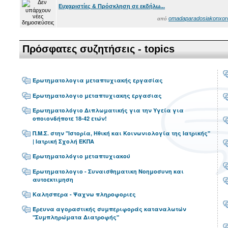
Ευχαριστίες & Πρόσκληση σε εκδήλω...
omadaparadosiakonxor
από
Πρόσφατες συζητήσεις - topics
Ερωτηματολογια μεταπτυχιακής εργασίας
Ερωτηματολογιο μεταπτυχιακης εργασιας
Ερωτηματολόγιο Διπλωματικής για την Υγεία για
οποιονδήποτε 18-42 ετών!
Π.Μ.Σ. στην "Ιστορία, Ηθική και Κοινωνιολογία της Ιατρικής"
| Ιατρική Σχολή ΕΚΠΑ
Ερωτηματολόγιο μεταπτυχιακού
Ερωτηματολογιο - Συναισθηματικη Νοημοσυνη και
αυτοεκτιμηση
Καλησπερα - Ψαχνω πληροφοριες
Έρευνα αγοραστικής συμπεριφοράς καταναλωτών
"Συμπληρώματα Διατροφής"