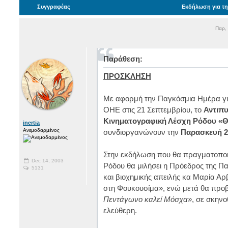
Συγγραφέας
Εκδήλωση για τη
Παρ,
Παράθεση:
ΠΡΟΣΚΛΗΣΗ
Με αφορμή την Παγκόσμια Ημέρα για
ΟΗΕ στις 21 Σεπτεμβρίου, το
Αντιπ
Κινηματογραφική Λέσχη Ρόδου «Θ
inertia
Ανεμοδαρμένος
συνδιοργανώνουν την
Παρασκευή 2
Στην εκδήλωση που θα πραγματοποιη
Dec 14, 2003
Ρόδου θα μιλήσει η Πρόεδρος της Πα
5131
και βιοχημικής απειλής κα Μαρία Α
στη Φουκουσίμα», ενώ μετά θα προβ
Πεντάγωνο καλεί Μόσχα»
, σε σκηνο
ελεύθερη.