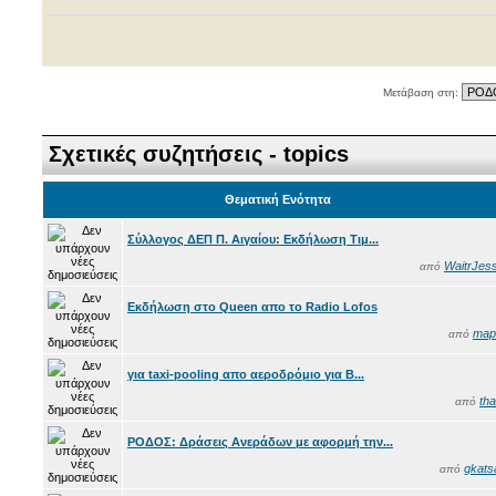
Μετάβαση στη:
Σχετικές συζητήσεις - topics
Θεματική Ενότητα
Σύλλογος ΔΕΠ Π. Αιγαίου: Εκδήλωση Τιμ...
WaitrJess
από
Εκδήλωση στο Queen απο το Radio Lofos
maps
από
για taxi-pooling απο αεροδρόμιο για Β...
tha
από
ΡΟΔΟΣ: Δράσεις Ανεράδων με αφορμή την...
gkats
από