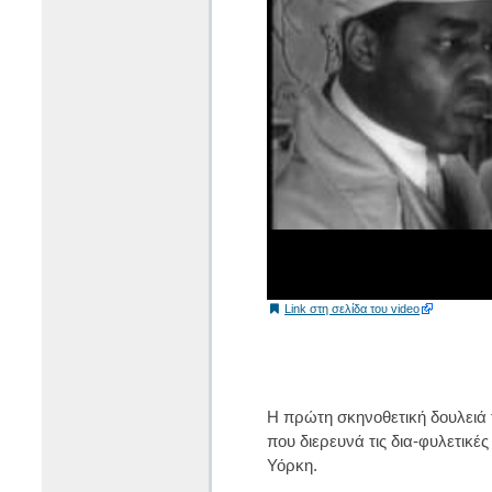
Link στη σελίδα του video
Η πρώτη σκηνοθετική δουλειά τ
που διερευνά τις δια-φυλετικές
Υόρκη.