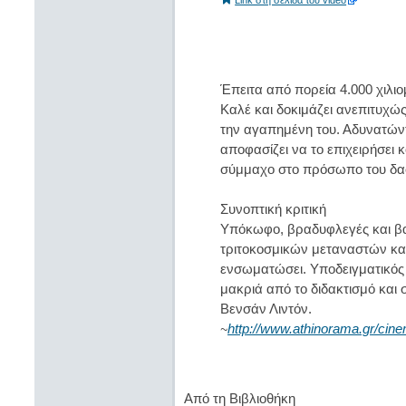
Έπειτα από πορεία 4.000 χιλι
Καλέ και δοκιμάζει ανεπιτυχώς
την αγαπημένη του. Αδυνατώντ
αποφασίζει να το επιχειρήσει
σύμμαχο στο πρόσωπο του δασ
Συνοπτική κριτική
Υπόκωφο, βραδυφλεγές και βα
τριτοκοσμικών μεταναστών και
ενσωματώσει. Υποδειγματικός ο
μακριά από το διδακτισμό και
Βενσάν Λιντόν.
http://www.athinorama.gr/ci
~
Από τη Βιβλιοθήκη