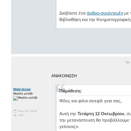
Διαβάστε ένα
άρθρο-συνέντευξη
με 
Βιβλιοθήκη και την Κινηματογραφική
Τρι
ΑΝΑΚΟΙΝΩΣΗ
WaitrJessie
Παράθεση:
Μεγάλο μολύβι
Φίλες και φίλοι σινεφίλ γεια σας,
Sep 26, 2016
Αυτή την
Τετάρτη 12 Οκτωβρίου
, σ
146
την μετανάστευση θα προβάλλουμε τ
γείτονας».