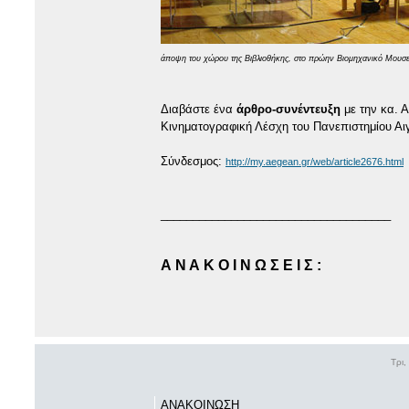
άποψη του χώρου της Βιβλιοθήκης, στο πρώην Βιομηχανικό Μουσεί
Διαβάστε ένα
άρθρο-συνέντευξη
με την κα. Α
Κινηματογραφική Λέσχη του Πανεπιστημίου Αιγ
Σύνδεσμος:
http://my.aegean.gr/web/article2676.html
____________________________________
Α Ν Α Κ Ο Ι Ν Ω Σ Ε Ι Σ :
Τρι,
ΑΝΑΚΟΙΝΩΣΗ