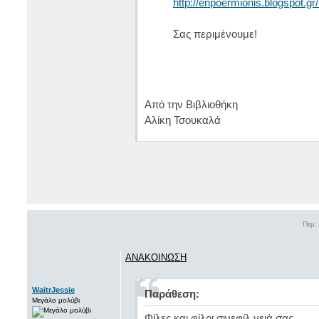
http://enpoermionis.blogspot.gr
Σας περιμένουμε!
Από την Βιβλιοθήκη
Αλίκη Τσουκαλά
Πεμ,
ΑΝΑΚΟΙΝΩΣΗ
WaitrJessie
Παράθεση:
Μεγάλο μολύβι
Φίλες και φίλοι σινεφίλ γειά σας,