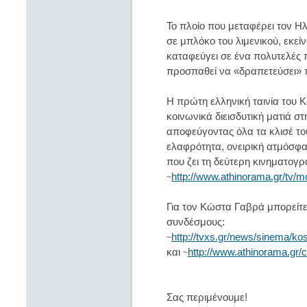
Το πλοίο που μεταφέρει τον Η
σε μπλόκο του λιμενικού, εκεί
καταφεύγει σε ένα πολυτελές 
προσπαθεί να «δραπετεύσει» π
Η πρώτη ελληνική ταινία του 
κοινωνικά διεισδυτική ματιά 
αποφεύγοντας όλα τα κλισέ το
ελαφρότητα, ονειρική ατμόσφα
που ζει τη δεύτερη κινηματογρα
http://www.athinorama.gr/tv
~
Για τον Κώστα Γαβρά μπορείτε
συνδέσμους:
http://tvxs.gr/news/sinema/kost
~
και
http://www.athinorama.gr/c
~
Σας περιμένουμε!