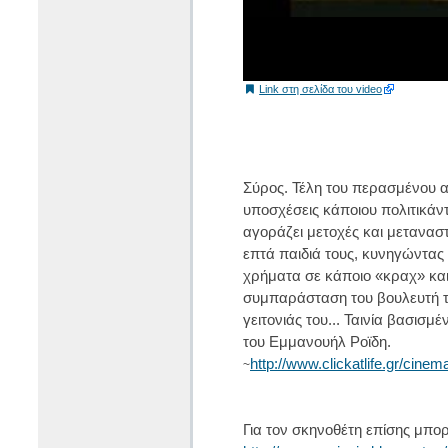
Link στη σελίδα του video
Σύρος. Τέλη του περασμένου 
υποσχέσεις κάποιου πολιτικάντη
αγοράζει μετοχές και μεταναστ
επτά παιδιά τους, κυνηγώντας 
χρήματα σε κάποιο «κραχ» και,
συμπαράσταση του βουλευτή το
γειτονιάς του... Ταινία βασι
του Εμμανουήλ Ροϊδη.
http://www.clickatlife.gr/cinem
~
Για τον σκηνοθέτη επίσης μπορε