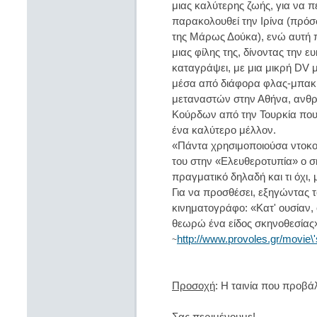
μιας καλύτερης ζωής, για να 
παρακολουθεί την Ιρίνα (πρό
της Μάρως Δούκα), ενώ αυτή 
μιας φίλης της, δίνοντας την 
καταγράψει, με μια μικρή DV 
μέσα από διάφορα φλας-μπακ να
μεταναστών στην Αθήνα, ανθρ
Κούρδων από την Τουρκία που 
ένα καλύτερο μέλλον.
«Πάντα χρησιμοποιούσα ντοκο
του στην «Ελευθεροτυπία» ο σκ
πραγματικό δηλαδή και τι όχι,
Για να προσθέσει, εξηγώντας 
κινηματογράφο: «Κατ' ουσίαν,
θεωρώ ένα είδος σκηνοθεσίας
http://www.provoles.gr/movie
~
Προσοχή
: Η ταινία που προβάλ
Σας περιμένουμε!