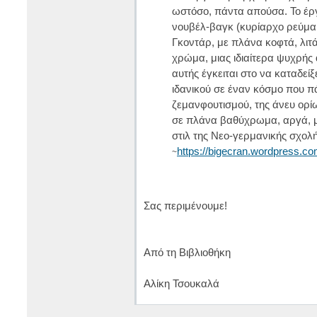
ωστόσο, πάντα απούσα. Το έργ
νουβέλ-βαγκ (κυρίαρχο ρεύμα επ
Γκοντάρ, με πλάνα κοφτά, λιτ
χρώμα, μιας ιδιαίτερα ψυχρής 
αυτής έγκειται στο να καταδείξε
ιδανικού σε έναν κόσμο που πά
ζεμανφουτισμού, της άνευ ορίω
σε πλάνα βαθύχρωμα, αργά, μ
στιλ της Νεο-γερμανικής σχο
https://bigecran.wordpress.c
~
Σας περιμένουμε!
Από τη Βιβλιοθήκη
Αλίκη Τσουκαλά