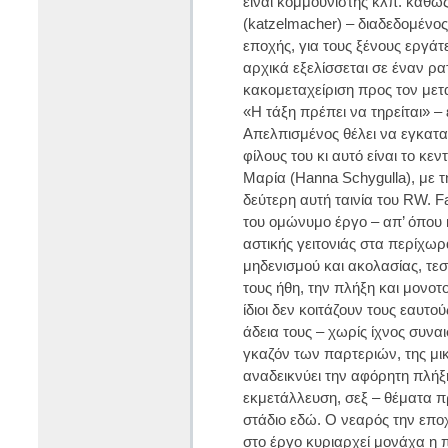
είναι κομμουνιστής κλπ. καθώ
(katzelmacher) – διαδεδομένο
εποχής, για τους ξένους εργάτ
αρχικά εξελίσσεται σε έναν ρα
κακομεταχείριση προς τον μετα
«Η τάξη πρέπει να τηρείται» –
Απελπισμένος θέλει να εγκαταλ
φίλους του κι αυτό είναι το κ
Μαρία (Hanna Schygulla), με τ
δεύτερη αυτή ταινία του RW. F
του ομώνυμο έργο – απ’ όπου κ
αστικής γειτονιάς στα περίχω
μηδενισμού και ακολασίας, τ
τους ήθη, την πλήξη και μονοτ
ίδιοι δεν κοιτάζουν τους εαυτ
άδεια τους – χωρίς ίχνος συν
γκαζόν των παρτεριών, της μικ
αναδεικνύει την αφόρητη πλήξ
εκμετάλλευση, σεξ – θέματα π
στάδιο εδώ. Ο νεαρός την επο
στο έργο κυριαρχεί μονάχα η