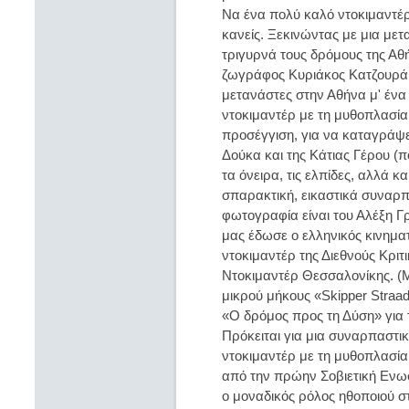
Να ένα πολύ καλό ντοκιμαντέρ 
κανείς. Ξεκινώντας με μια με
τριγυρνά τους δρόμους της Αθή
ζωγράφος Κυριάκος Κατζουράκ
μετανάστες στην Αθήνα μ' έν
ντοκιμαντέρ με τη μυθοπλασία
προσέγγιση, για να καταγράψε
Δούκα και της Κάτιας Γέρου (πο
τα όνειρα, τις ελπίδες, αλλά κα
σπαρακτική, εικαστικά συναρ
φωτογραφία είναι του Αλέξη Γρ
μας έδωσε ο ελληνικός κινημα
ντοκιμαντέρ της Διεθνούς Κρι
Ντοκιμαντέρ Θεσσαλονίκης. (Μ
μικρού μήκους «Skipper Straad
«Ο δρόμος προς τη Δύση» για
Πρόκειται για μια συναρπαστική
ντοκιμαντέρ με τη μυθοπλασία.
από την πρώην Σοβιετική Ενωσ
ο μοναδικός ρόλος ηθοποιού σ