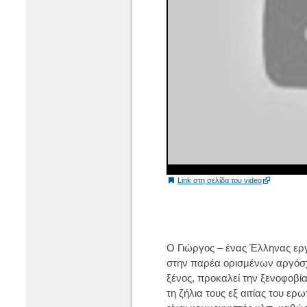
Link στη σελίδα του video
Ο Γιώργος – ένας Έλληνας εργ
στην παρέα ορισμένων αργόσχ
ξένος, προκαλεί την ξενοφοβία
τη ζήλια τους εξ αιτίας του ερ