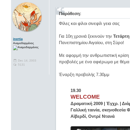
Παράθεση:
Φίλες και φίλοι σινεφίλ γεια σας
Για 10η χρονιά ξεκινούν την
Τετάρτη
inertia
Πανεπιστημίου Αιγαίου, στη Σύρο!
Ανεμοδαρμένος
Με αφορμή την ανθρωπιστική κρίση τ
Dec 14, 2003
προβολές με ένα αφιέρωμα με θέμα 
5131
Έναρξη προβολής 7.30μμ
19.30
WELCOME
Δραματική 2009 | Έγχρ. | Διάρ
Γαλλική ταινία, σκηνοθεσία Φ
Αϊβερδί, Οντρέ Ντανά