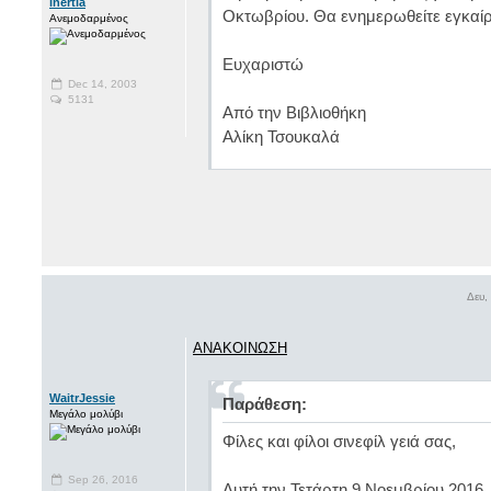
inertia
Οκτωβρίου. Θα ενημερωθείτε εγκαίρ
Ανεμοδαρμένος
Ευχαριστώ
Dec 14, 2003
5131
Από την Βιβλιοθήκη
Αλίκη Τσουκαλά
Δευ,
ΑΝΑΚΟΙΝΩΣΗ
WaitrJessie
Παράθεση:
Μεγάλο μολύβι
Φίλες και φίλοι σινεφίλ γειά σας,
Sep 26, 2016
Αυτή την Τετάρτη 9 Νοεμβρίου 2016