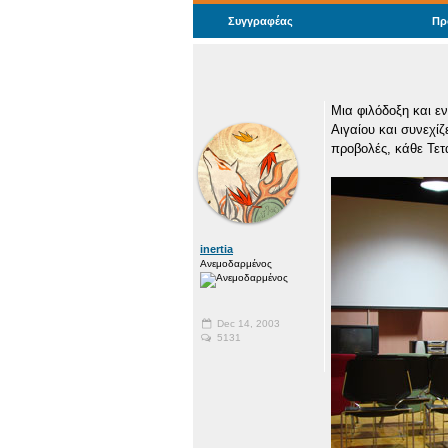
Συγγραφέας
Πρ
Μια φιλόδοξη και ε
Αιγαίου και συνεχί
προβολές, κάθε Τετά
inertia
Ανεμοδαρμένος
Dec 14, 2003
5131