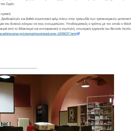
του Σιμόν.
 κριτική
βραδυφλεγές και βαθιά συγκινητικό φιλμ πάνω στην τραγωδία των τριτοκοσμικών μεταναστ
μία του δυτικού κόσμου να τους ενσωματώσει. Υποδειγματικός ο τρόπος με τον οποίο ο Φιλίπ
μακριά από το διδακτισμό και συνταρακτική η σιωπηλή, εσωτερική ερμηνεία του Βενσάν Λιντόν
ww.athinorama.gr/cinema/movie/welcome-1009037.html
_____________________