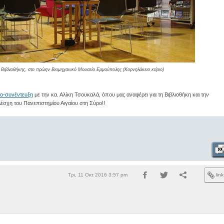
Βιβλιοθήκης, στο πρώην Βιομηχανικό Μουσείο Ερμούπολης (Κορνηλάκειο κτίριο)
ο-συνέντευξη
με την κα. Αλίκη Τσουκαλά, όπου μας αναφέρει για τη Βιβλιοθήκη και την
έσχη του Πανεπιστημίου Αιγαίου στη Σύρο!!
Τρι, 11 Οκτ 2016 3:57 pm
lin