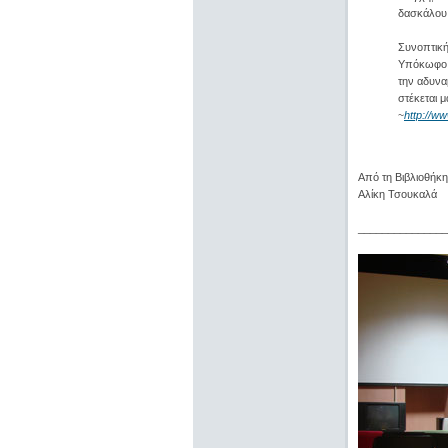
δασκάλου 
Συνοπτική
Υπόκωφο, 
την αδυνα
στέκεται 
http://w
~
Από τη Βιβλιοθήκη
Αλίκη Τσουκαλά
_______________