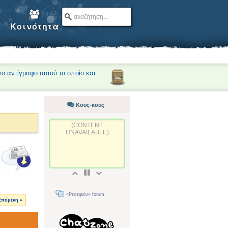
Κοινότητα
νο αντίγραφο αυτού το οποίο και
Κους-κους
(CONTENT
UNAVAILABLE)
«Ρεσεψιόν» forum
Επόμενη »