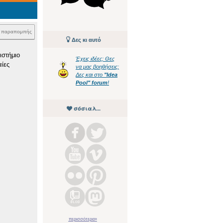
k παραπομπής
Δες κι αυτό
ιστήμιο
Έχεις ιδέες; Θες
αίες
να μας βοηθήσεις;
Δες και στο
"Idea
Pool" forum
!
σόσιαλ...
περισσότερα»