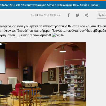
οβολές 2016-2017 Κινηματογραφικής Λέσχης Βιβλιοθήκης Παν. Αιγαίου (Σύρος)
Τρι, 04 Οκτ 2016 10:03 am
lin
νδιαφέρουσα ιδέα γεννήθηκε το φθινόπωρο του 2007 στη Σύρο και στο Πανεπ
ζει πλέον ως "θεσμός" ως και σήμερα! Πραγματοποιούνται συνήθως εβδομαδι
ρτη, οπότε ...μείνετε συντονισμένοι!!