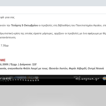
εφίλ γεια σας
κινούν την
Τετάρτη 5 Οκτωβρίου
οι προβολές στη Βιβλιοθήκη του Πανεπιστημίου Αιγαίου, στ
ρωπιστική κρίση της οποίας είμαστε μάρτυρες, αρχίζουν οι προβολές με ένα αφιέρωμα με θέ
μετανάστευση.
 7.30μμ
OME
 2009 | Έγχρ. | Διάρκεια: 115'
αινία, σκηνοθεσία Φιλίπ Λιορέ με τους: Βενσάν Λιντόν, Φιράτ Αϊβερδί, Οντρέ Ντανά