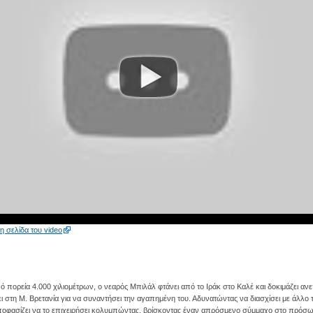
τη σελίδα του video
ό πορεία 4.000 χιλιομέτρων, ο νεαρός Μπιλάλ φτάνει από το Ιράκ στο Καλέ και δοκιμάζει αν
ι στη Μ. Βρετανία για να συναντήσει την αγαπημένη του. Αδυνατώντας να διασχίσει με άλλο 
οφασίζει να το επιχειρήσει κολυμπώντας, βρίσκοντας έναν απρόσμενο σύμμαχο στο πρόσ