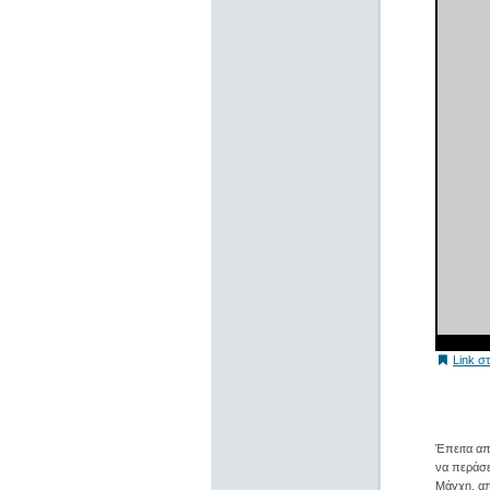
Link σ
Έπειτα απ
να περάσε
Μάγχη, απ