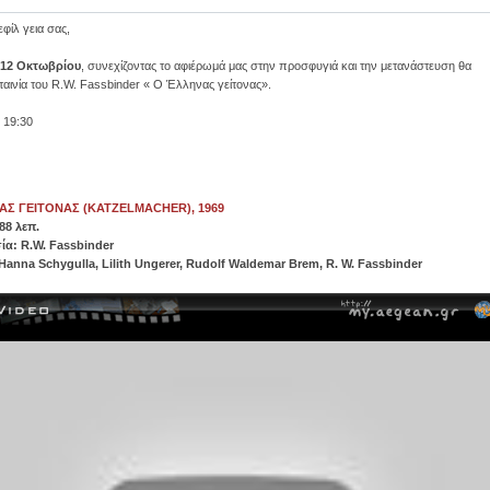
εφίλ γεια σας,
 12 Οκτωβρίου
, συνεχίζοντας το αφιέρωμά μας στην προσφυγιά και την μετανάστευση θα
αινία του R.W. Fassbinder « Ο Έλληνας γείτονας».
 19:30
ΑΣ ΓΕΙΤΟΝΑΣ (KATZELMACHER), 1969
88 λεπ.
ία: R.W. Fassbinder
Hanna Schygulla, Lilith Ungerer, Rudolf Waldemar Brem, R. W. Fassbinder