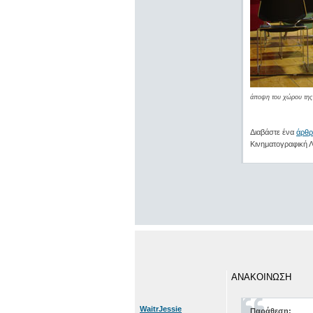
άποψη του χώρου της 
Διαβάστε ένα
άρθρ
Κινηματογραφική Λ
ΑΝΑΚΟΙΝΩΣΗ
WaitrJessie
Παράθεση: