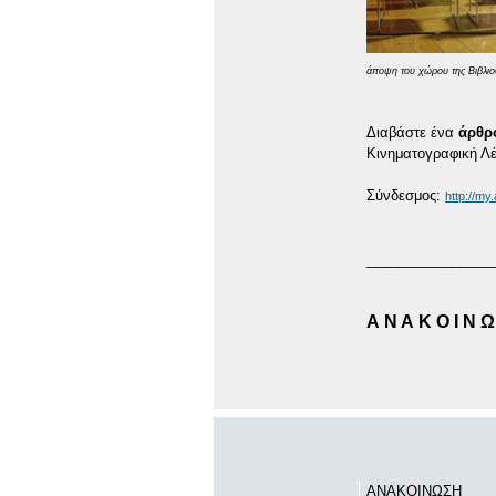
άποψη του χώρου της Βιβλιο
Διαβάστε ένα
άρθρ
Κινηματογραφική Λέ
Σύνδεσμος:
http://my
________________
Α Ν Α Κ Ο Ι Ν Ω 
ΑΝΑΚΟΙΝΩΣΗ