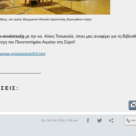
θήκης, στο πρώην Βιομηχανικό Μουσείο Ερμούπολης (Κορνηλάκειο κτίριο)
ο-συνέντευξη
με την κα. Αλίκη Τσουκαλά, όπου μας αναφέρει για τη Βιβλιοθ
σχη του Πανεπιστημίου Αιγαίου στη Σύρο!!
.aegean.gr/web/article2676.html
____________________
Σ Ε Ι Σ :
Τρι, 04 Οκτ 2016 1:09 pm
lin