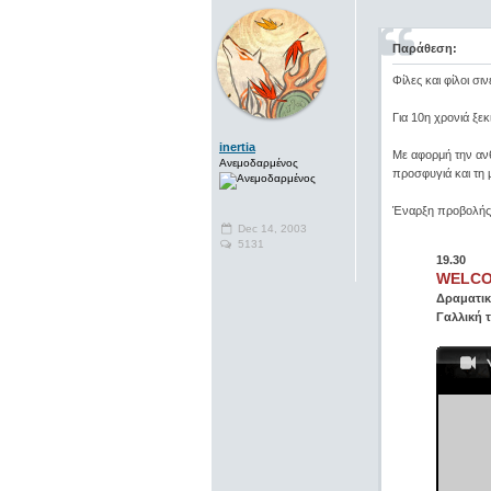
Παράθεση:
Φίλες και φίλοι σιν
Για 10η χρονιά ξε
inertia
Με αφορμή την ανθ
Ανεμοδαρμένος
προσφυγιά και τη 
Έναρξη προβολής
Dec 14, 2003
5131
19.30
WELC
Δραματική
Γαλλική τ