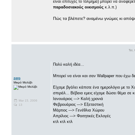
είναι επιτυχές το τόλμημα) μπορεί να αναφέρετ
παραδοσιακούς οικισμούς
κ.λ.π.)
Πώς τα βλέπετε? αναμένω γνώμες κι απόψε
Τετ,
Πολύ καλή ιδέα...
Μπορεί να είναι και σαν Wallpaper που έχω δει
zero
Μικρό Μολύβι
Είχαμε βγάλει κάποτε ένα ημερολόγιο με το 
σπιράλ... Βέβαια εμεις είχαμε δώσει θέμα σε 
Ιανουάριος ---> Καλή χρονιά
Mar 15, 2006
Φεβρουάριος ---> Εξεταστική
13
Μάρτιος ---> Γενέθλια Χώρου
Απρίλιος ---> Φοιτητικές Εκλογές
κτλ κτλ κτλ