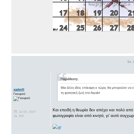
Τετ,
Παράθεση:
Μια άλλη ιδέα, επίκαιρη κ τώρα, θα μπορούσε να 
xaderfi
τη φοιτητική ζωή στο Αιγαίο!
Γκουρού
Και επειδή η θεωρία δεν απέχει και πολύ από 
Jul 09, 2007
φωτογραφία είναι από κινητό, γι' αυτό συγχωρέ
565