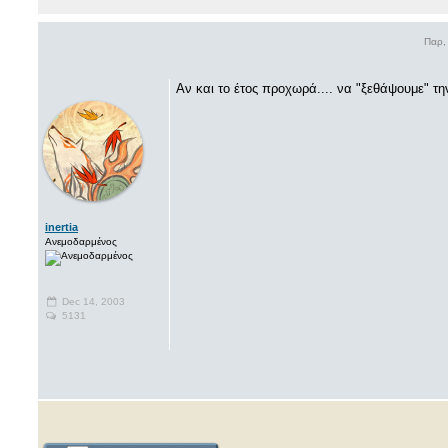
Παρ,
Αν και το έτος προχωρά.... να "ξεθάψουμε" την
inertia
Ανεμοδαρμένος
Dec 14, 2003
5131