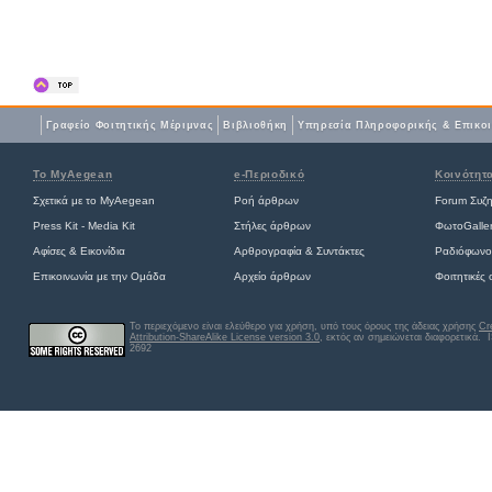
Γραφείο Φοιτητικής Μέριμνας
Βιβλιοθήκη
Yπηρεσία Πληροφορικής & Επικο
Το MyAegean
e-Περιοδικό
Κοινότητ
Σχετικά με το MyAegean
Ροή άρθρων
Forum Συζ
Press Kit - Media Kit
Στήλες άρθρων
ΦωτοGalle
Αφίσες
&
Εικονίδια
Αρθρογραφία & Συντάκτες
Ραδιόφωνο
Επικοινωνία με την Ομάδα
Αρχείο άρθρων
Φοιτητικές
Το περιεχόμενο είναι ελεύθερο για χρήση, υπό τους όρους της άδειας χρήσης
Cr
Attribution-ShareAlike License version 3.0
, εκτός αν σημειώνεται διαφορετικά
. 
2692