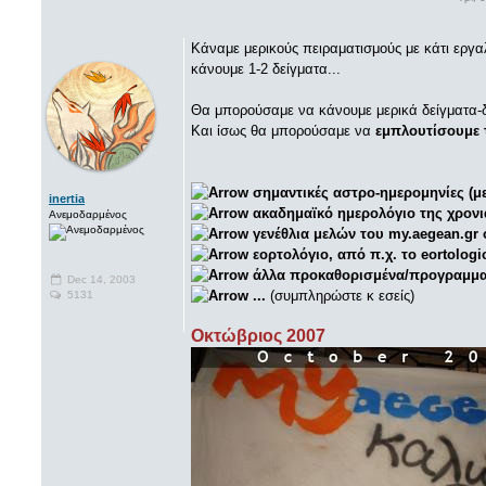
Κάναμε μερικούς πειραματισμούς με κάτι εργα
κάνουμε 1-2 δείγματα...
Θα μπορούσαμε να κάνουμε μερικά δείγματα-δο
Και ίσως θα μπορούσαμε να
εμπλουτίσουμε 
σημαντικές αστρο-ημερομηνίες (μ
inertia
ακαδημαϊκό ημερολόγιο της χρονι
Ανεμοδαρμένος
γενέθλια μελών του my.aegean.gr ό
εορτολόγιο, από π.χ. το eortologi
άλλα προκαθορισμένα/προγραμματ
Dec 14, 2003
...
(συμπληρώστε κ εσείς)
5131
Οκτώβριος 2007