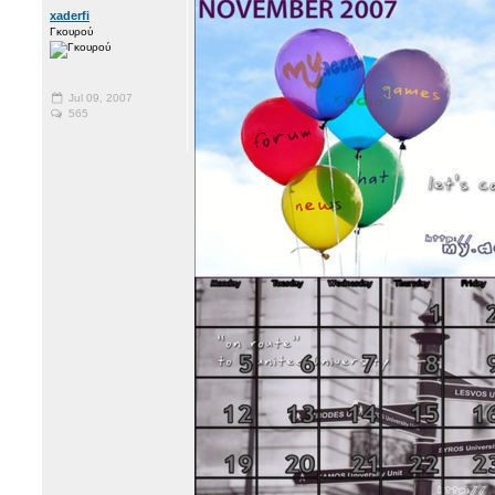
xaderfi
Γκουρού
Jul 09, 2007
565