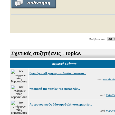
Μετάβαση στη:
Σχετικές συζητήσεις - topics
Θεματική Ενότητα
Ερωτ/γιο: «Η χρήση του διαδικτύου από...
mixalis-k
από
προβολή της ταινίας "Το Ημερολόγ...
maxim
από
Αστρονομική Ομάδα-προβολή ντοκυμαντέρ...
maxim
από