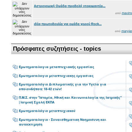
Αστρονομική Ομάδα-προβολή ντοκυμαντέρ...
maxim
από
ιδέα-πρωτοβουλία για ομάδα χορού Rock...
maryja
από
Πρόσφατες συζητήσεις - topics
Ερωτηματολογια μεταπτυχιακής εργασίας
Ερωτηματολογιο μεταπτυχιακης εργασιας
Ερωτηματολόγιο Διπλωματικής για την Υγεία για
οποιονδήποτε 18-42 ετών!
Π.Μ.Σ. στην "Ιστορία, Ηθική και Κοινωνιολογία της Ιατρικής"
| Ιατρική Σχολή ΕΚΠΑ
Ερωτηματολόγιο μεταπτυχιακού
Ερωτηματολογιο - Συναισθηματικη Νοημοσυνη και
αυτοεκτιμηση