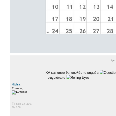
Τρι,
XA και πόσο θα πουλάς το κομμάτι
- στιγμιότυπα
Hipisa
Έμπειρος
Sep 23, 2007
268