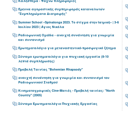
Καλησπερα - Ψαχνω πληροφοριες
Έρευνα αγοραστικής συμπεριφοράς καταναλωτών
"Συμπληρώματα Διατροφής"
Summer School «Spinalonga 2023. Το στίγμα στην Ιατρική» | 3-6
Ιουλίου 2023 | Άγιος Νικόλα
Ραδιοφωνική Ομάδα - ανοιχτή συνάντηση για γνωριμία
και συντονισμό
Ερωτηματολόγιο για μεταναστευτικό-προσφυγικό ζήτημα
Σύντομο ερωτηματολόγιο για πτυχιακή εργασία (8-10
λεπτά συμπλήρωσης)
Προβολή Ταινίας "Bohemian Rhapsody"
ανοιχτή συνάντηση για γνωριμία και συντονισμό του
Ραδιοφωνικού Σταθμού
Κινηματογραφικές Cine-Ματιές - Προβολή ταινίας: "North
Country" (2005)
Σύντομο Ερωτηματολόγιο Πτυχιακής Εργασίας