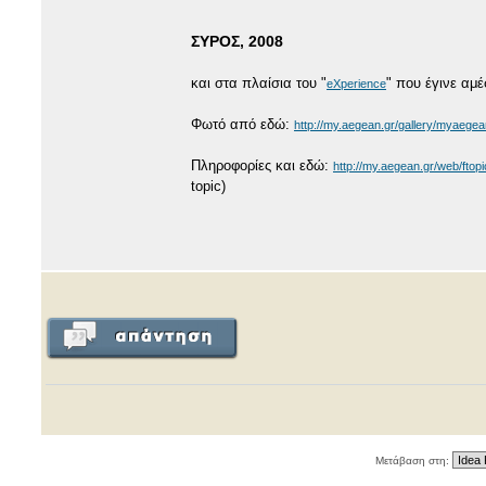
ΣΥΡΟΣ, 2008
και στα πλαίσια του "
" που έγινε αμ
eXperience
Φωτό από εδώ:
http://my.aegean.gr/gallery/myaeg
Πληροφορίες και εδώ:
http://my.aegean.gr/web/fto
topic)
Μετάβαση στη: