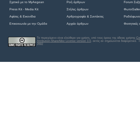
Σχετικά με το MyAegean
Ροή άρθρων
Forum Συζ
Press Kit - Media Kit
Στήλες άρθρων
ΦωτοGalle
Αφίσες
&
Εικονίδια
Αρθρογραφία & Συντάκτες
Ραδιόφωνο
Επικοινωνία με την Ομάδα
Αρχείο άρθρων
Φοιτητικές
Το περιεχόμενο είναι ελεύθερο για χρήση, υπό τους όρους της άδειας χρήσης
Cr
Attribution-ShareAlike License version 3.0
, εκτός αν σημειώνεται διαφορετικά
. 
2692