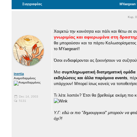
Συγγραφέας
MYaegean P
Κυρ, 
Χαιρετώ την κοινότητα και πάλι και θέτω σε α
γνωριμίας και αφιερωμένα στη δραστηρ
θα μπορούσαν και τα πάρτυ Καλωσορίσματος 
το MYaegean!!
Όσοι ενδιαφέρονται ας ξεκινήσουν να συζητούν
Μια
συμπληρωματική διατμηματική ομάδα μπ
inertia
εκδηλώσεις και άλλα παρόμοια events
, πέρ
Ανεμοδαρμένος
υπάρχουν! Μπορεί ίσως κανείς να τοποθετήσε
Τι λέτε λοιπόν? Έτσι θα βρεθούμε ακόμη πιο κ
Dec 14, 2003
5131
Υ.Γ: εδώ οι πιο "δημιουργικοί" μπορούν να φτιά
όχι?!