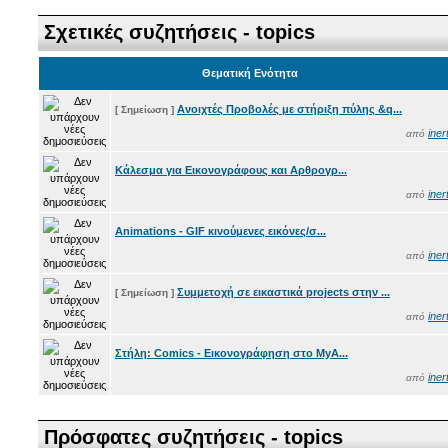
Σχετικές συζητήσεις - topics
Θεματική Ενότητα
Ανοιχτές Προβολές με στήριξη πύλης &q...
[ Σημείωση ]
iner
από
Κάλεσμα για Εικονογράφους και Αρθρογρ...
iner
από
Animations - GIF κινούμενες εικόνες/σ...
iner
από
Συμμετοχή σε εικαστικά projects στην ...
[ Σημείωση ]
iner
από
Στήλη: Comics - Εικονογράφηση στο MyA...
iner
από
Πρόσφατες συζητήσεις - topics