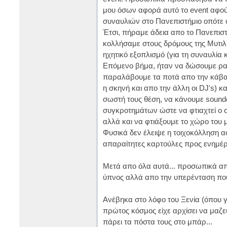
μου όσων αφορά αυτό το event αφού
συναυλιών στο Πανεπιστήμιο οπότε ο
Έτσι, πήραμε άδεια απο το Πανεπιστ
κολλήσαμε στους δρόμους της Μυτιλή
ηχητικό εξοπλισμό (για τη συναυλία κ
Επόμενο βήμα, ήταν να δώσουμε ρα
παραλάβουμε τα ποτά απο την κάβα, 
η σκηνή και απο την άλλη οι DJ's) 
σωστή τους θέση, να κάνουμε sound
συγκροτημάτων ώστε να φτιαχτεί ο 
αλλά και να φτιάξουμε το χώρο του 
Φυσικά δεν έλειψε η τοιχοκόλληση α
απαραίτητες καρτούλες προς ενημέρ
Μετά απο όλα αυτά... προσωπικά απ
ύπνος αλλά απο την υπερένταση πο
Ανέβηκα στο λόφο του Ξενία (όπου γι
πρώτος κόσμος είχε αρχίσει να μαζεύ
πάρει τα πόστα τους στο μπάρ...