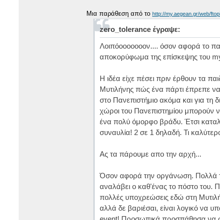
Μια παράθεση από το
http://my.aegean.gr/web/fto
zero_tolerance έγραψε:
Λοιπόοοοοοοον.... όσον αφορά το πα
αποκορύφωμα της επίσκεψης του my 
Η ιδέα είχε πέσει πριν έρθουν τα πα
Μυτιλήνης πώς ένα πάρτι έπρεπε να γ
στο Πανεπιστήμιο ακόμα και για τη δ
χώροι του Πανεπιστημίου μπορούν 
ένα πολύ όμορφο βράδυ. Έτσι καταλή
συναυλία! 2 σε 1 δηλαδή. Τι καλύτερ
Ας τα πάρουμε απο την αρχή...
Όσον αφορά την οργάνωση. Πολλά τ
αναλάβει ο καθ'ένας το πόστο του. Π
πολλές υποχρεώσεις εδώ στη Μυτιλή
αλλά δε βαριέσαι, είναι λογικό να 
event! Προσωπικά προσπάθησα να 