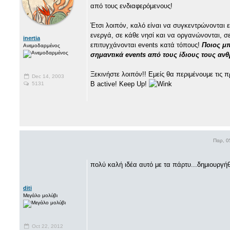
από τους ενδιαφερόμενους!
Έτσι λοιπόν, καλό είναι να συγκεντρώνονται 
ενεργά, σε κάθε νησί και να οργανώνονται, σ
inertia
επιτυγχάνονται events κατά τόπους!
Ποιος μπ
Ανεμοδαρμένος
σημαντικά events από τους ίδιους τους αν
Ξεκινήστε λοιπόν!! Εμείς θα περιμένουμε τις πρ
Dec 14, 2003
B active! Keep Up!
5131
Παρ, 0
πολύ καλή ιδέα αυτό με τα πάρτυ...δημιουργή
diti
Μεγάλο μολύβι
Oct 22, 2012