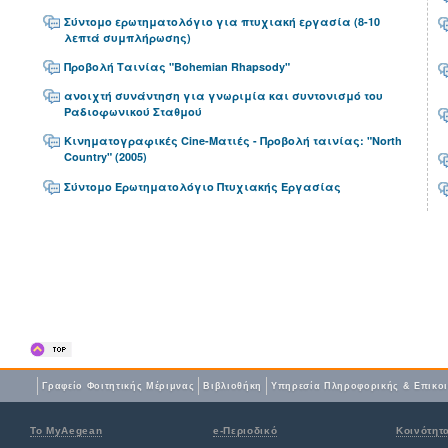
Σύντομο ερωτηματολόγιο για πτυχιακή εργασία (8-10
λεπτά συμπλήρωσης)
Προβολή Ταινίας "Bohemian Rhapsody"
ανοιχτή συνάντηση για γνωριμία και συντονισμό του
Ραδιοφωνικού Σταθμού
Κινηματογραφικές Cine-Ματιές - Προβολή ταινίας: "North
Country" (2005)
Σύντομο Ερωτηματολόγιο Πτυχιακής Εργασίας
Γραφείο Φοιτητικής Μέριμνας
Βιβλιοθήκη
Yπηρεσία Πληροφορικής & Επικο
Το MyAegean
e-Περιοδικό
Κοινότητ