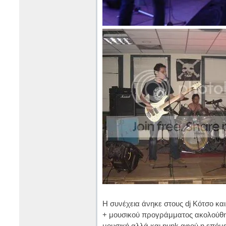
Η συνέχεια άνηκε στους dj Kότσο και
+ μουσικού προγράμματος ακολούθησ
μουσική αλλά και punk αφού η επόμε