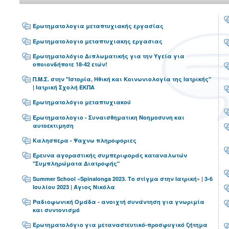
Ερωτηματολογια μεταπτυχιακής εργασίας
Ερωτηματολογιο μεταπτυχιακης εργασιας
Ερωτηματολόγιο Διπλωματικής για την Υγεία για
οποιονδήποτε 18-42 ετών!
Π.Μ.Σ. στην "Ιστορία, Ηθική και Κοινωνιολογία της Ιατρικής"
| Ιατρική Σχολή ΕΚΠΑ
Ερωτηματολόγιο μεταπτυχιακού
Ερωτηματολογιο - Συναισθηματικη Νοημοσυνη και
αυτοεκτιμηση
Καλησπερα - Ψαχνω πληροφοριες
Έρευνα αγοραστικής συμπεριφοράς καταναλωτών
"Συμπληρώματα Διατροφής"
Summer School «Spinalonga 2023. Το στίγμα στην Ιατρική» | 3-6
Ιουλίου 2023 | Άγιος Νικόλα
Ραδιοφωνική Ομάδα - ανοιχτή συνάντηση για γνωριμία
και συντονισμό
Ερωτηματολόγιο για μεταναστευτικό-προσφυγικό ζήτημα