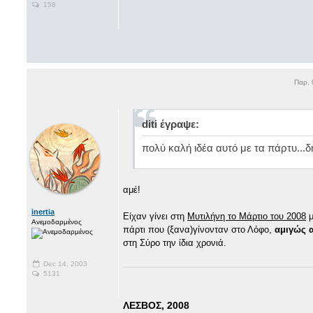
158
Παρ, 
diti έγραψε:
πολύ καλή ιδέα αυτό με τα πάρτυ...
αμέ!
inertia
Είχαν γίνει στη
Μυτιλήνη το Μάρτιο του 2008
μ
Ανεμοδαρμένος
πάρτι που (ξανα)γίνονταν στο Λόφο,
αμιγώς 
στη Σύρο την ίδια χρονιά.
Dec 14, 2003
5131
ΛΕΣΒΟΣ, 2008