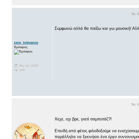
Τετ, 
Συμφωνώ αλλά θα παίξω και γω μουσική! Αλλ
zero_tolerance
Έμπειρος
Mar 20, 2005
349
Τετ, 
Χεχε, οχι βρε, γιατί σαμποτάζ?!
Επειδή από φέτος φιλοδοξούμε να ενισχύσουμ
παράλληλα να ξεκινήσει ένα έργο συντονισμού