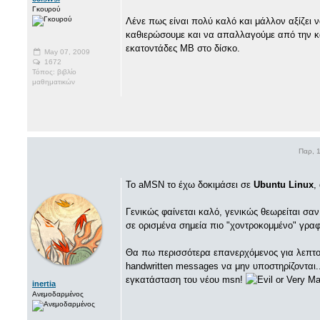
Γκουρού
Λένε πως είναι πολύ καλό και μάλλον αξίζει ν
καθιερώσουμε και να απαλλαγούμε από την κ
εκατοντάδες ΜΒ στο δίσκο.
May 07, 2009
1672
Τόπος: βιβλίο
μαθηματικών
Παρ, 
Το aMSN το έχω δοκιμάσει σε
Ubuntu Linux
,
Γενικώς φαίνεται καλό, γενικώς θεωρείται σα
σε ορισμένα σημεία πιο "χοντροκομμένο" γραφι
Θα πω περισσότερα επανερχόμενος για λεπτομέ
handwritten messages να μην υποστηρίζονται..
εγκατάσταση του νέου msn!
inertia
Ανεμοδαρμένος