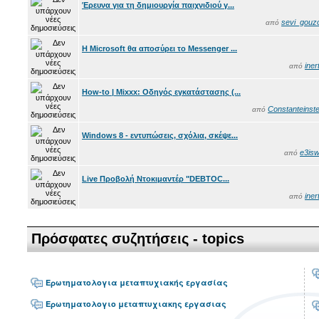
Έρευνα για τη δημιουργία παιχνιδιού γ...
sevi_gouz
από
Η Microsoft θα αποσύρει το Messenger ...
iner
από
How-to | Mixxx: Οδηγός εγκατάστασης (...
Constanteinste
από
Windows 8 - εντυπώσεις, σχόλια, σκέψε...
e3isw
από
Live Προβολή Ντοκιμαντέρ "DEBTOC...
iner
από
Πρόσφατες συζητήσεις - topics
Ερωτηματολογια μεταπτυχιακής εργασίας
Ερωτηματολογιο μεταπτυχιακης εργασιας