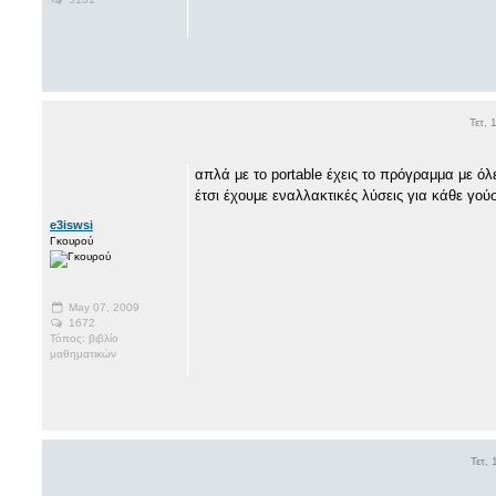
Τετ,
απλά με το portable έχεις το πρόγραμμα με όλε
έτσι έχουμε εναλλακτικές λύσεις για κάθε γο
e3iswsi
Γκουρού
May 07, 2009
1672
Τόπος: βιβλίο
μαθηματικών
Τετ,