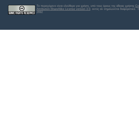
Το περιεχόμενο είναι ελεύθερο για χρήση, υπό τους όρους της άδειας χρήσης
Cr
Attribution-ShareAlike License version 3.0
, εκτός αν σημειώνεται διαφορετικά
. 
2692