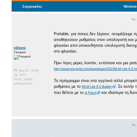
Συγγραφέας
Windows
Τετ
Portable, για όσους δεν ξέρουν, ονομάζουμε 
αποθηκεύουν ρυθμίσεις στον υπολογιστή και μ
φλασάκι από οποιονδήποτε υπολογιστή διατηρώ
e3iswsi
στο φλασάκι.
Γκουρού
Πριν λίγες μέρες λοιπόν, εντόπισα και μια por
http://www.msgshit.com/downloads/632/WLM-Lite-8.5.ht
May 07, 2009
1672
Τόπος: βιβλίο
Το πρόγραμμα είναι στα αγγλικά αλλά μπορείτε
μαθηματικών
ρυθμίσεις με το
. Σε αυτήν 
WLM Lite 8.5 Builder
που θέλετε με το
και ιδιαίτερα τη δυ
A-Patch
Τετ