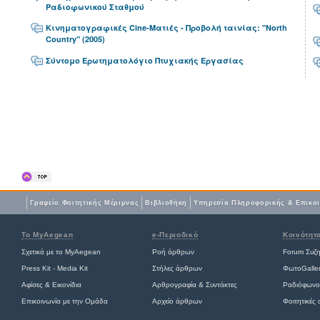
Ραδιοφωνικού Σταθμού
Κινηματογραφικές Cine-Ματιές - Προβολή ταινίας: "North
Country" (2005)
Σύντομο Ερωτηματολόγιο Πτυχιακής Εργασίας
Γραφείο Φοιτητικής Μέριμνας
Βιβλιοθήκη
Yπηρεσία Πληροφορικής & Επικο
Το MyAegean
e-Περιοδικό
Κοινότητ
Σχετικά με το MyAegean
Ροή άρθρων
Forum Συζ
Press Kit - Media Kit
Στήλες άρθρων
ΦωτοGalle
Αφίσες
&
Εικονίδια
Αρθρογραφία & Συντάκτες
Ραδιόφωνο
Επικοινωνία με την Ομάδα
Αρχείο άρθρων
Φοιτητικές