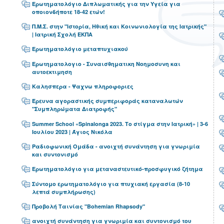
Ερωτηματολόγιο Διπλωματικής για την Υγεία για
οποιονδήποτε 18-42 ετών!
Π.Μ.Σ. στην "Ιστορία, Ηθική και Κοινωνιολογία της Ιατρικής"
| Ιατρική Σχολή ΕΚΠΑ
Ερωτηματολόγιο μεταπτυχιακού
Ερωτηματολογιο - Συναισθηματικη Νοημοσυνη και
αυτοεκτιμηση
Καλησπερα - Ψαχνω πληροφοριες
Έρευνα αγοραστικής συμπεριφοράς καταναλωτών
"Συμπληρώματα Διατροφής"
Summer School «Spinalonga 2023. Το στίγμα στην Ιατρική» | 3-6
Ιουλίου 2023 | Άγιος Νικόλα
Ραδιοφωνική Ομάδα - ανοιχτή συνάντηση για γνωριμία
και συντονισμό
Ερωτηματολόγιο για μεταναστευτικό-προσφυγικό ζήτημα
Σύντομο ερωτηματολόγιο για πτυχιακή εργασία (8-10
λεπτά συμπλήρωσης)
Προβολή Ταινίας "Bohemian Rhapsody"
ανοιχτή συνάντηση για γνωριμία και συντονισμό του