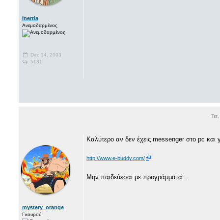
inertia
Ανεμοδαρμένος
Dec 14, 2003
5131
Τετ
Καλύτερο αν δεν έχεις messenger στο pc και 
http://www.e-buddy.com/
Μην παιδεύεσαι με προγράμματα...
mystery_orange
Γκουρού