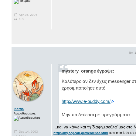
Apr 25, 2006
609
Τετ,
mystery_orange έγραψε:
Καλύτερο αν δεν έχεις messenger στο
χρησιμποποίησε αυτό
http://www.e-buddy.com/
inertia
Ανεμοδαρμένος
Μην παιδεύεσαι με προγράμματα...
...και να κάνω και τη 'διαφημισούλα' μας στο 
Dec 14, 2003
και στο tab το
http://my.aegean.gr/web/chat.html
5131