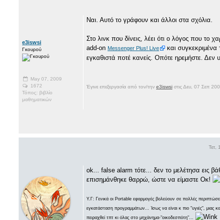
Ναι. Αυτό το γράφουν και άλλοι στα σχόλια.
Στο λινκ που δίνεις, λέει ότι ο λόγος που το χ
e3iswsi
add-on
και συγκεκριμένα τ
Messenger Plus! Live
Γκουρού
εγκαθιστά ποτέ κανείς. Οπότε ηρεμήστε. Δεν
May 07, 2009
1672
Έγινε επεξεργασία από τον/την
e3iswsi
στις Δευ, 07 Σεπ 20
Τόπος: βιβλίο
μαθηματικών
Τετ,
ok... false alarm τότε... δεν το μελέτησα εις
επισημάνθηκε θαρρώ, ώστε να είμαστε Οκ!
Υ.Γ: Γενικά οι Portable εφαρμογές βολεύουν σε πολλές περιπτώσει
εγκατάσταση προγραμμάτων... Ίσως να είναι κ πιο "υγιές", μιας κα
πειραχθεί τπτ κι όλας στο μηχάνημα-"οικοδεσπότη"...