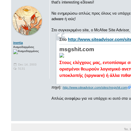
that's interesting e3iswsi!
Να ενημερώσω απλώς προς όλους να υπάρχε
adware ή ιούς!
Στο συγκεκριμένο site, ο McAfee Site Advisor
Στο
http://www.siteadvisor.com/si
inertia
Ανεμοδαρμένος
msgshit.com
Στους ελέγχους μας, εντοπίσαμε σ
Dec 14, 2003
ορισμένοι θεωρούν λογισμικό ανε
5131
υποκλοπής (spyware) ή άλλα πιθ
πηγή:
http://www.siteadvisor.com/sites/msgshit.com
Απλώς αναφέρω για να υπάρχει κι αυτό στα 
Τετ,