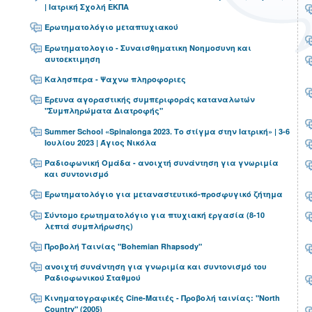
| Ιατρική Σχολή ΕΚΠΑ
Ερωτηματολόγιο μεταπτυχιακού
Ερωτηματολογιο - Συναισθηματικη Νοημοσυνη και
αυτοεκτιμηση
Καλησπερα - Ψαχνω πληροφοριες
Έρευνα αγοραστικής συμπεριφοράς καταναλωτών
"Συμπληρώματα Διατροφής"
Summer School «Spinalonga 2023. Το στίγμα στην Ιατρική» | 3-6
Ιουλίου 2023 | Άγιος Νικόλα
Ραδιοφωνική Ομάδα - ανοιχτή συνάντηση για γνωριμία
και συντονισμό
Ερωτηματολόγιο για μεταναστευτικό-προσφυγικό ζήτημα
Σύντομο ερωτηματολόγιο για πτυχιακή εργασία (8-10
λεπτά συμπλήρωσης)
Προβολή Ταινίας "Bohemian Rhapsody"
ανοιχτή συνάντηση για γνωριμία και συντονισμό του
Ραδιοφωνικού Σταθμού
Κινηματογραφικές Cine-Ματιές - Προβολή ταινίας: "North
Country" (2005)