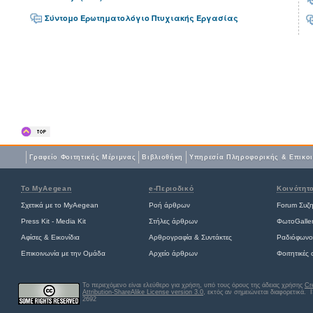
Σύντομο Ερωτηματολόγιο Πτυχιακής Εργασίας
Γραφείο Φοιτητικής Μέριμνας
Βιβλιοθήκη
Yπηρεσία Πληροφορικής & Επικο
Το MyAegean
e-Περιοδικό
Κοινότητ
Σχετικά με το MyAegean
Ροή άρθρων
Forum Συζ
Press Kit - Media Kit
Στήλες άρθρων
ΦωτοGalle
Αφίσες
&
Εικονίδια
Αρθρογραφία & Συντάκτες
Ραδιόφωνο
Επικοινωνία με την Ομάδα
Αρχείο άρθρων
Φοιτητικές
Το περιεχόμενο είναι ελεύθερο για χρήση, υπό τους όρους της άδειας χρήσης
Cr
Attribution-ShareAlike License version 3.0
, εκτός αν σημειώνεται διαφορετικά
. 
2692