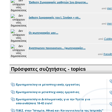
Έκθεση Ζωγραφικής μαθητών 1ου Δημοτικ...
iner
από
έκθεση ζωγραφικής του Ι. Ξενάκη + vir...
iner
από
Οι φωτογραφίες μας...
Cubilo
από
Αγαπημενοι προορισμοι... (φωτογραφίες...
fraouli
από
Πρόσφατες συζητήσεις - topics
Ερωτηματολογια μεταπτυχιακής εργασίας
Ερωτηματολογιο μεταπτυχιακης εργασιας
Ερωτηματολόγιο Διπλωματικής για την Υγεία για
οποιονδήποτε 18-42 ετών!
Π.Μ.Σ. στην "Ιστορία, Ηθική και Κοινωνιολογία της Ιατρικής"