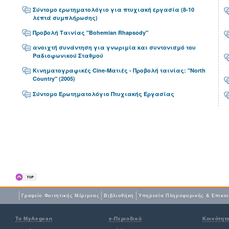
Σύντομο ερωτηματολόγιο για πτυχιακή εργασία (8-10
λεπτά συμπλήρωσης)
Προβολή Ταινίας "Bohemian Rhapsody"
ανοιχτή συνάντηση για γνωριμία και συντονισμό του
Ραδιοφωνικού Σταθμού
Κινηματογραφικές Cine-Ματιές - Προβολή ταινίας: "North
Country" (2005)
Σύντομο Ερωτηματολόγιο Πτυχιακής Εργασίας
Γραφείο Φοιτητικής Μέριμνας
Βιβλιοθήκη
Yπηρεσία Πληροφορικής & Επικο
Το MyAegean
e-Περιοδικό
Κοινότητ