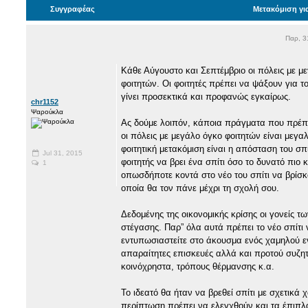
Συγγραφέας
Μετακόμιση γι
Παρ, 3
Κάθε Αύγουστο και Σεπτέμβριο οι πόλεις με 
φοιτητών. Οι φοιτητές πρέπει να ψάξουν για τ
γίνει προσεκτικά και προφανώς εγκαίρως.
chr1152
Ψαρούκλα
Ας δούμε λοιπόν, κάποια πράγματα που πρέπει
οι πόλεις με μεγάλο όγκο φοιτητών είναι μεγ
φοιτητική μετακόμιση είναι η απόσταση του σπ
Jul 31, 2015
φοιτητής να βρει ένα σπίτι όσο το δυνατό πιο 
1
οπωσδήποτε κοντά στο νέο του σπίτι να βρίσ
οποία θα τον πάνε μέχρι τη σχολή σου.
Δεδομένης της οικονομικής κρίσης οι γονείς τ
στέγασης. Παρ” όλα αυτά πρέπει το νέο σπίτι
εντυπωσιαστείτε στο άκουσμα ενός χαμηλού ενο
απαραίτητες επισκευές αλλά και προτού συζητ
κοινόχρηστα, τρόπους θέρμανσης κ.α.
Το ιδεατό θα ήταν να βρεθεί σπίτι με σχετικά
περίπτωση πρέπει να ελεγχθούν και τα έπιπλα