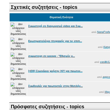
Σχετικές συζητήσεις - topics
Θεματική Ενότητα
Συμμετοχή σε διαγωνισμό video και Συμ...
NanaFreihe
από
Ερωτηματολόγιο πτυχιακής για τις επιπ...
Katsp
από
συμμετοχη σε ερευνα - "Εθισμός κ...
vasiliki1
από
[τΕΘ] Σεμινάριο χρήσης Η/Υ για πρωτοε...
aggco
από
Συμβουλές για πρωτοετείς στην Μυτιλήν...
May
από
Πρόσφατες συζητήσεις - topics