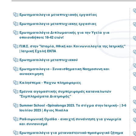
Ερωτηματολογια μεταπτυχιακής εργασίας
Ερωτηματολογιο μεταπτυχιακης εργασιας
Ερωτηματολόγιο Διπλωματικής για την Υγεία για
οποιονδήποτε 18-42 ετών!
Π.Μ.Σ. στην "Ιστορία, Ηθική και Κοινωνιολογία της Ιατρικής"
| Ιατρική Σχολή ΕΚΠΑ
Ερωτηματολόγιο μεταπτυχιακού
Ερωτηματολογιο - Συναισθηματικη Νοημοσυνη και
αυτοεκτιμηση
Καλησπερα - Ψαχνω πληροφοριες
Έρευνα αγοραστικής συμπεριφοράς καταναλωτών
"Συμπληρώματα Διατροφής"
Summer School «Spinalonga 2023. Το στίγμα στην Ιατρική» | 3-6
Ιουλίου 2023 | Άγιος Νικόλα
Ραδιοφωνική Ομάδα - ανοιχτή συνάντηση για γνωριμία
και συντονισμό
Ερωτηματολόγιο για μεταναστευτικό-προσφυγικό ζήτημα