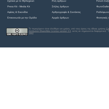
Σχετικά με το MyAegean
Ροή άρθρων
Forum Συζ
Press Kit - Media Kit
Στήλες άρθρων
ΦωτοGalle
Αφίσες
&
Εικονίδια
Αρθρογραφία & Συντάκτες
Ραδιόφωνο
Επικοινωνία με την Ομάδα
Αρχείο άρθρων
Φοιτητικές
Το περιεχόμενο είναι ελεύθερο για χρήση, υπό τους όρους της άδειας χρήσης
Cr
Attribution-ShareAlike License version 3.0
, εκτός αν σημειώνεται διαφορετικά
. 
2692