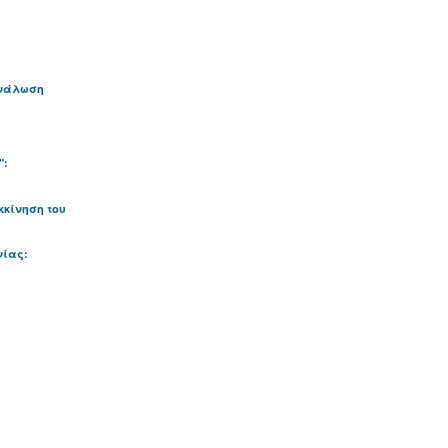
ανάλωση
":
κκίνηση του
νίας: