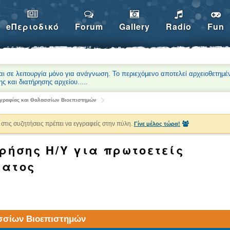
eΠεριοδικό
Forum
Gallery
Radio
Fun
αι σε λειτουργία μόνο για ανάγνωση. Το περιεχόμενο αποτελεί αρχειοθετημέ
ης και διατήρησης αρχείου.
....
ογραφίας και Θαλασσίων Βιοεπιστημών
στις συζητήσεις πρέπει να εγγραφείς στην πύλη.
Γίνε μέλος τώρα!
χρήσης Η/Υ για πρωτοετείς
ματος
ασσίων Βιοεπιστημών