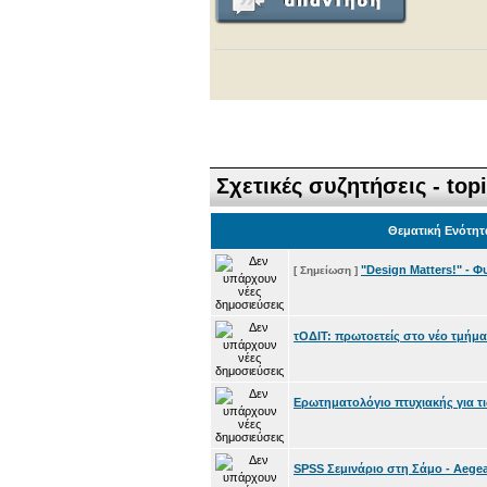
Σχετικές συζητήσεις - top
Θεματική Ενότητ
"Design Matters!" - Φυ
[ Σημείωση ]
τΟΔΙΤ: πρωτοετείς στο νέο τμήμα 
Ερωτηματολόγιο πτυχιακής για τις
SPSS Σεμινάριο στη Σάμο - Aegea