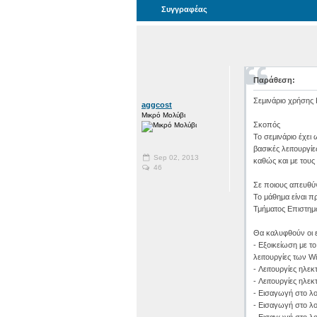
Συγγραφέας
Παράθεση:
Σεμινάριο χρήσης
aggcost
Μικρό Μολύβι
Σκοπός
Το σεμινάριο έχει
βασικές λειτουργί
Sep 02, 2013
καθώς και με τους
46
Σε ποιους απευθύν
Το μάθημα είναι π
Τμήματος Επιστημ
Θα καλυφθούν οι ε
- Εξοικείωση με τ
λειτουργίες των W
- Λειτουργίες ηλ
- Λειτουργίες ηλε
- Εισαγωγή στο λ
- Εισαγωγή στο λ
- Εισαγωγή στο 