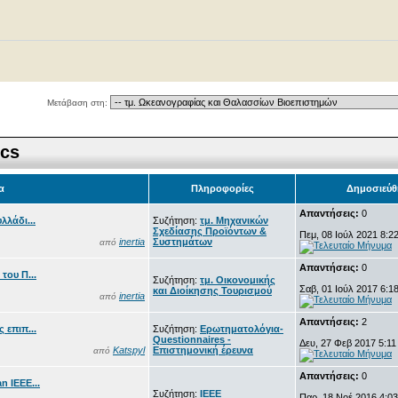
Μετάβαση στη:
ics
α
Πληροφορίες
Δημοσιεύθ
Απαντήσεις:
0
λλάδι...
Συζήτηση:
τμ. Μηχανικών
Σχεδίασης Προϊόντων &
Πεμ, 08 Ιούλ 2021 8:2
inertia
Συστημάτων
από
Απαντήσεις:
0
του Π...
Συζήτηση:
τμ. Οικονομικής
Σαβ, 01 Ιούλ 2017 6:1
και Διοίκησης Τουρισμού
inertia
από
Απαντήσεις:
2
 επιπ...
Συζήτηση:
Ερωτηματολόγια-
Questionnaires -
Δευ, 27 Φεβ 2017 5:1
Katspyl
Επιστημονική έρευνα
από
Απαντήσεις:
0
n IEEE...
Συζήτηση:
IEEE
Παρ, 18 Νοέ 2016 4:0