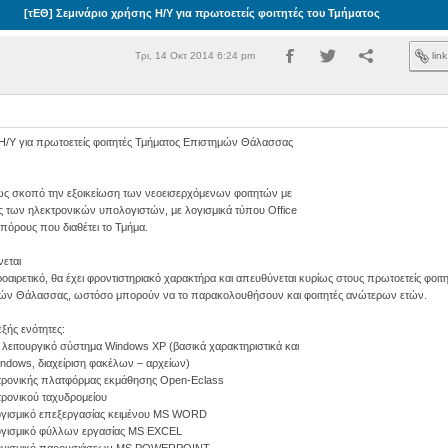
[τΕΘ] Σεμινάριο χρήσης Η/Υ για πρωτοετείς φοιτητές του Τμήματος
Τρι, 14 Οκτ 2014 6:24 pm
lin
 Η/Υ για πρωτοετείς φοιτητές Τμήματος Επιστημών Θάλασσας
 ως σκοπό την εξοικείωση των νεοεισερχόμενων φοιτητών με
ες των ηλεκτρονικών υπολογιστών, με λογισμικά τύπου Office
 πόρους που διαθέτει το Τμήμα.
εται
ροαιρετικό, θα έχει φροντιστηριακό χαρακτήρα και απευθύνεται κυρίως στους πρωτοετείς φοιτη
ών Θάλασσας, ωστόσο μπορούν να το παρακολουθήσουν και φοιτητές ανώτερων ετών.
ξής ενότητες:
ο λειτουργικό σύστημα Windows XP (βασικά χαρακτηριστικά και
indows, διαχείριση φακέλων – αρχείων)
εκτρονικής πλατφόρμας εκμάθησης Open-Eclass
κτρονικού ταχυδρομείου
ογισμικό επεξεργασίας κειμένου MS WORD
ογισμικό φύλλων εργασίας MS EXCEL
λογισμικό παρουσιάσεων MS POWERPOINT