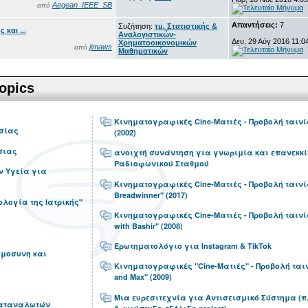
Aegean_IEEE_SB
από
Απαντήσεις:
7
Συζήτηση:
τμ. Στατιστικής &
 και ...
Αναλογιστικών-
Δευ, 29 Αύγ 2016 11:0
Χρηματοοικονομικών
jimaws
από
Μαθηματικών
opics
Κινηματογραφικές Cine-Ματιές - Προβολή ταινία
σίας
(2002)
σιας
ανοιχτή συνάντηση για γνωριμία και επανεκκί
Ραδιοφωνικού Σταθμού
ν Υγεία για
Κινηματογραφικές Cine-Ματιές - Προβολή ταινί
Breadwinner" (2017)
ιολογία της Ιατρικής"
Κινηματογραφικές Cine-Ματιές - Προβολή ταινία
with Bashir" (2008)
Ερωτηματολόγιο για Instagram & TikTok
ημοσυνη και
Κινηματογραφικές "Cine-Ματιές" - Προβολή ταιν
and Max" (2009)
Μια ευρεσιτεχνία για Αντισεισμικό Σύστημα (
καταναλωτών