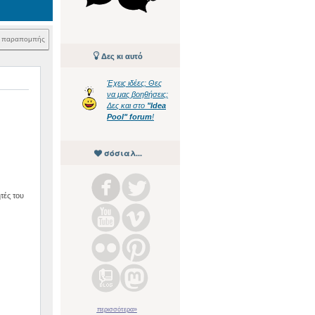
k παραπομπής
Δες κι αυτό
Έχεις ιδέες; Θες
να μας βοηθήσεις;
Δες και στο
"Idea
Pool" forum
!
σόσιαλ...
τές του
περισσότερα»