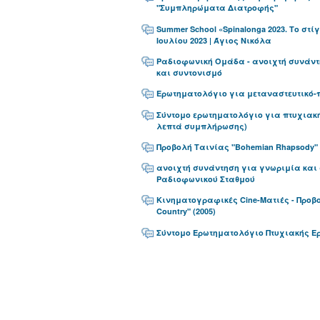
"Συμπληρώματα Διατροφής"
Summer School «Spinalonga 2023. Το στίγ
Ιουλίου 2023 | Άγιος Νικόλα
Ραδιοφωνική Ομάδα - ανοιχτή συνάντ
και συντονισμό
Ερωτηματολόγιο για μεταναστευτικό-
Σύντομο ερωτηματολόγιο για πτυχιακή
λεπτά συμπλήρωσης)
Προβολή Ταινίας "Bohemian Rhapsody"
ανοιχτή συνάντηση για γνωριμία και 
Ραδιοφωνικού Σταθμού
Κινηματογραφικές Cine-Ματιές - Προβο
Country" (2005)
Σύντομο Ερωτηματολόγιο Πτυχιακής 