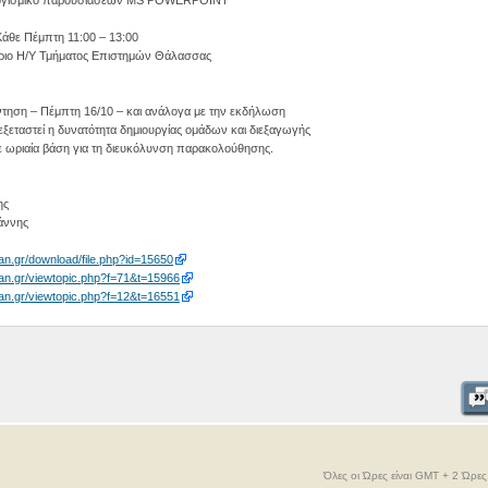
Κάθε Πέμπτη 11:00 – 13:00
ριο Η/Υ Τμήματος Επιστημών Θάλασσας
τηση – Πέμπτη 16/10 – και ανάλογα με την εκδήλωση
εξεταστεί η δυνατότητα δημιουργίας ομάδων και διεξαγωγής
 ωριαία βάση για τη διευκόλυνση παρακολούθησης.
ης
άννης
an.gr/download/file.php?id=15650
ean.gr/viewtopic.php?f=71&t=15966
ean.gr/viewtopic.php?f=12&t=16551
Όλες οι Ώρες είναι GMT + 2 Ώρε