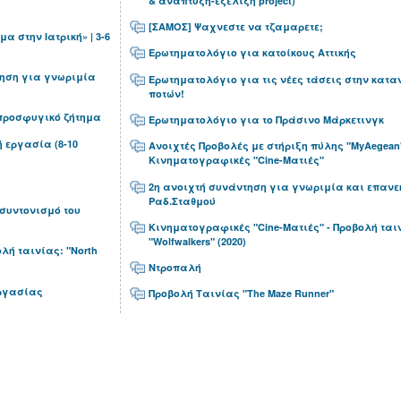
& ανάπτυξη-εξέλιξη project)
[ΣΑΜΟΣ] Ψαχνεστε να τζαμαρετε;
μα στην Ιατρική» | 3-6
Ερωτηματολόγιο για κατοίκους Αττικής
ηση για γνωριμία
Ερωτηματολόγιο για τις νέες τάσεις στην κατ
ποτών!
προσφυγικό ζήτημα
Ερωτηματολόγιο για το Πράσινο Μάρκετινγκ
 εργασία (8-10
Ανοιχτές Προβολές με στήριξη πύλης "MyAegean
Κινηματογραφικές "Cine-Ματιές"
2η ανοιχτή συνάντηση για γνωριμία και επανε
Ραδ.Σταθμού
συντονισμό του
Κινηματογραφικές "Cine-Ματιές" - Προβολή ται
"Wolfwalkers" (2020)
λή ταινίας: "North
Ντροπαλή
Εργασίας
Προβολή Ταινίας "The Maze Runner"