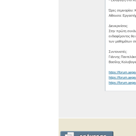
Ώρες σεμιναρίου: 
Αίθουσα: Εργαστή
Διευκρινίσεις:
Στην πρώτη συνάν
ενδιαφέροντος θα 
των μαθημάτων σε
Συντονιστές:
Γιάννης Παντελάκ
Βασίλης Κολοβογι
https://forum.aege
https://forum.aeg
https://forum.aeg