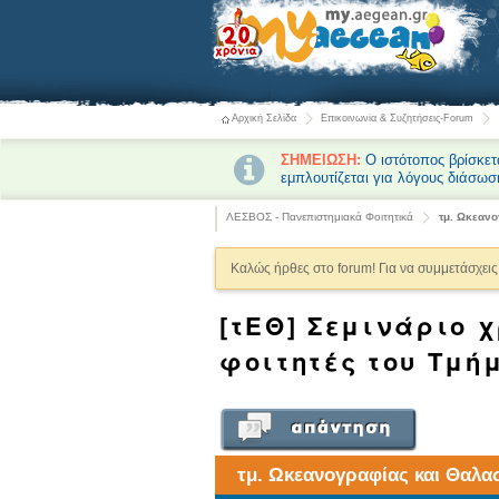
Αρχική Σελίδα
Επικοινωνία & Συζητήσεις-Forum
ΣΗΜΕΙΩΣΗ:
Ο ιστότοπος βρίσκετ
εμπλουτίζεται για λόγους διάσωσ
ΛΕΣΒΟΣ - Πανεπιστημιακά Φοιτητικά
τμ. Ωκεαν
Καλώς ήρθες στο forum! Για να συμμετάσχεις 
[τΕΘ] Σεμινάριο 
φοιτητές του Τμή
τμ. Ωκεανογραφίας και Θαλ