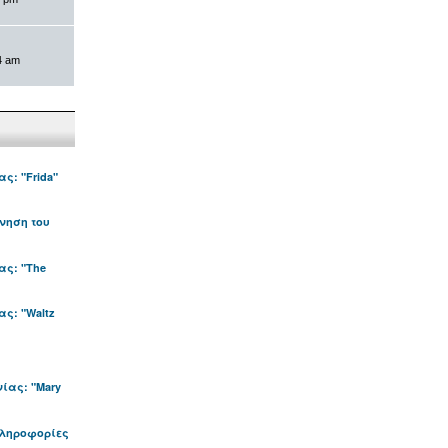
4 am
ς: "Frida"
νηση του
ας: "The
ς: "Waltz
ίας: "Mary
πληροφορίες