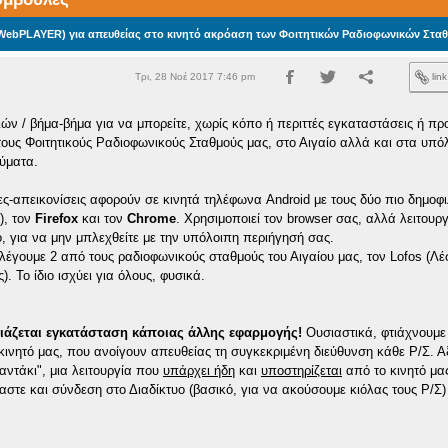
ebPLAYER) για απευθείας στο κινητό ακρόαση των Φοιτητικών Ραδιοφωνικών Στα
Τρι, 28 Νοέ 2017 7:46 pm
lin
ιών / βήμα-βήμα για να μπορείτε, χωρίς κόπο ή περιττές εγκαταστάσεις ή π
υς Φοιτητικούς Ραδιοφωνικούς Σταθμούς μας, στο Αιγαίο αλλά και στα υπό
ύματα.
ς-απεικονίσεις αφορούν σε κινητά τηλέφωνα Android με τους δύο πιο δημοφι
), τον
Firefox
και τον
Chrome
. Χρησιμοποιεί τον browser σας, αλλά λειτουργ
 για να μην μπλεχθείτε με την υπόλοιπη περιήγησή σας.
λέγουμε 2 από τους ραδιοφωνικούς σταθμούς του Αιγαίου μας, τον Lofos (Λέ
). Το ίδιο ισχύει για όλους, φυσικά.
ειάζεται εγκατάσταση κάποιας άλλης εφαρμογής!
Ουσιαστικά, φτιάχνουμε
 κινητό μας, που ανοίγουν απευθείας τη συγκεκριμένη διεύθυνση κάθε Ρ/Σ. Α
μαντάκι", μια λειτουργία που
υπάρχει ήδη
και
υποστηρίζεται
από το κινητό μα
στε και σύνδεση στο Διαδίκτυο (βασικό, για να ακούσουμε κιόλας τους Ρ/Σ