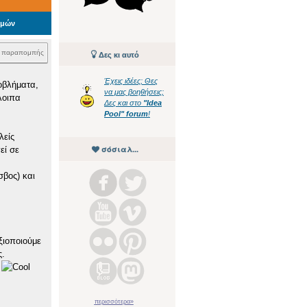
θμών
k παραπομπής
Δες κι αυτό
Έχεις ιδέες; Θες
ροβλήματα,
να μας βοηθήσεις;
λοιπα
Δες και στο
"Idea
Pool" forum
!
λείς
σόσιαλ...
εί σε
σβος) και
ξιοποιούμε
ς.
)
περισσότερα»