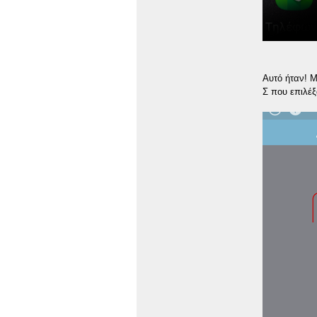
Αυτό ήταν! Μ
Σ που επιλέξ