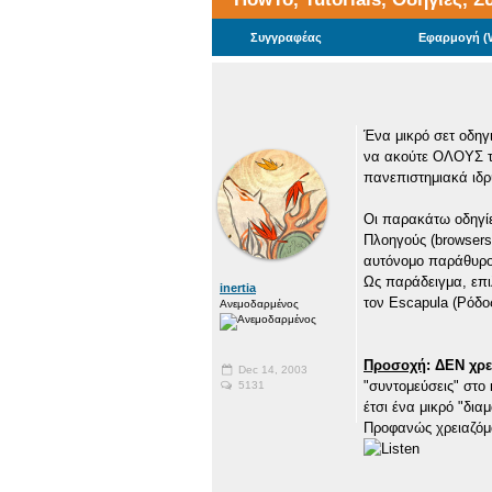
Συγγραφέας
Εφαρμογή (W
Ένα μικρό σετ οδηγ
να ακούτε ΟΛΟΥΣ το
πανεπιστημιακά ιδρ
Οι παρακάτω οδηγίε
Πλοηγούς (browsers
αυτόνομο παράθυρο,
Ως παράδειγμα, επι
inertia
τον Escapula (Ρόδος
Ανεμοδαρμένος
Προσοχή
: ΔΕΝ χρ
Dec 14, 2003
"συντομεύσεις" στο
5131
έτσι ένα μικρό "δια
Προφανώς χρειαζόμα